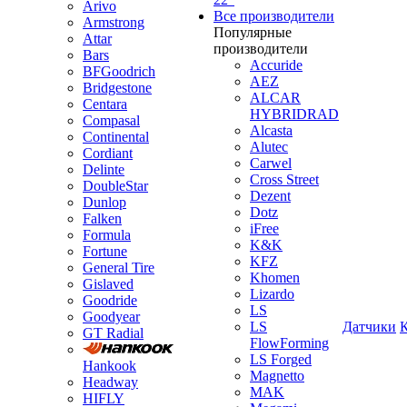
Arivo
Все производители
Armstrong
Популярные
Attar
производители
Bars
Accuride
BFGoodrich
AEZ
Bridgestone
ALCAR
Centara
HYBRIDRAD
Compasal
Alcasta
Continental
Alutec
Cordiant
Carwel
Delinte
Cross Street
DoubleStar
Dezent
Dunlop
Dotz
Falken
iFree
Formula
K&K
Fortune
KFZ
General Tire
Khomen
Gislaved
Lizardo
Goodride
LS
Goodyear
LS
Датчики
GT Radial
FlowForming
LS Forged
Hankook
Magnetto
Headway
MAK
HIFLY