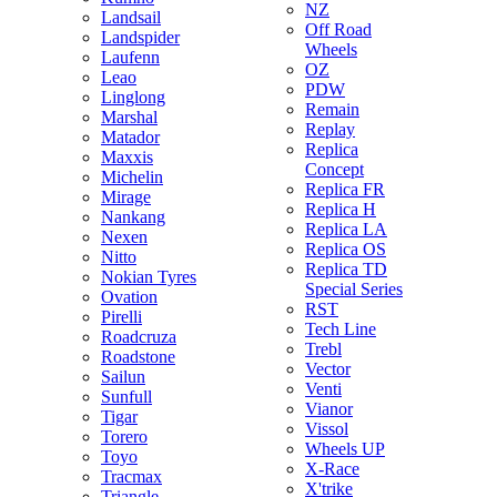
NZ
Landsail
Off Road
Landspider
Wheels
Laufenn
OZ
Leao
PDW
Linglong
Remain
Marshal
Replay
Matador
Replica
Maxxis
Concept
Michelin
Replica FR
Mirage
Replica H
Nankang
Replica LA
Nexen
Replica OS
Nitto
Replica TD
Nokian Tyres
Special Series
Ovation
RST
Pirelli
Tech Line
Roadcruza
Trebl
Roadstone
Vector
Sailun
Venti
Sunfull
Vianor
Tigar
Vissol
Torero
Wheels UP
Toyo
X-Race
Tracmax
X'trike
Triangle