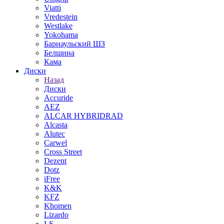
Viatti
Vredestein
Westlake
Yokohama
Барнаульский ШЗ
Белшина
Кама
Диски
Назад
Диски
Accuride
AEZ
ALCAR HYBRIDRAD
Alcasta
Alutec
Carwel
Cross Street
Dezent
Dotz
iFree
K&K
KFZ
Khomen
Lizardo
LS