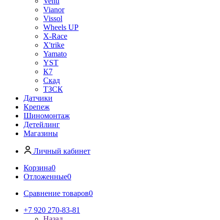
Venti
Vianor
Vissol
Wheels UP
X-Race
X'trike
Yamato
YST
К7
Скад
ТЗСК
Датчики
Крепеж
Шиномонтаж
Детейлинг
Магазины
Личный кабинет
Корзина
0
Отложенные
0
Сравнение товаров
0
+7 920 270-83-81
Назад