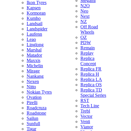
Megami
Ikon Tyres
N2O
Kapsen
Neo
Kormoran
Next
Kumho
NZ
Landsail
Off Road
Landspider
Wheels
Laufenn
OZ
Leao
PDW
Linglong
Remain
Marshal
Replay
Matador
Replica
Maxxis
Concept
Michelin
Replica FR
Mirage
Replica H
Nankang
Replica LA
Nexen
Replica OS
Nitto
Replica TD
Nokian Tyres
Special Series
Ovation
RST
Pirelli
Tech Line
Roadcruza
Trebl
Roadstone
Vector
Sailun
Venti
Sunfull
Vianor
Tigar