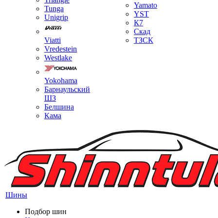
Yamato
Tunga
YST
Unigrip
К7
Скад
Viatti
ТЗСК
Vredestein
Westlake
Yokohama
Барнаульский
ШЗ
Белшина
Кама
Шины
Подбор шин