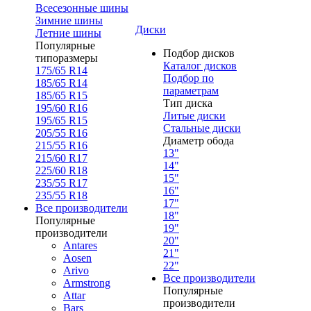
Всесезонные шины
Зимние шины
Диски
Летние шины
Популярные
Подбор дисков
типоразмеры
Каталог дисков
175/65 R14
Подбор по
185/65 R14
параметрам
185/65 R15
Тип диска
195/60 R16
Литые диски
195/65 R15
Стальные диски
205/55 R16
Диаметр обода
215/55 R16
13"
215/60 R17
14"
225/60 R18
15"
235/55 R17
16"
235/55 R18
17"
Все производители
18"
Популярные
19"
производители
20"
Antares
21"
Aosen
22"
Arivo
Все производители
Armstrong
Популярные
Attar
производители
Bars