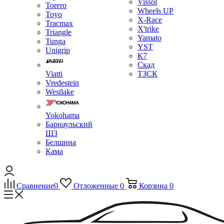
Vissol
Torero
Wheels UP
Toyo
X-Race
Tracmax
X'trike
Triangle
Yamato
Tunga
YST
Unigrip
К7
Скад
Viatti
ТЗСК
Vredestein
Westlake
Yokohama
Барнаульский
ШЗ
Белшина
Кама
Сравнение
0
Отложенные
0
Корзина
0