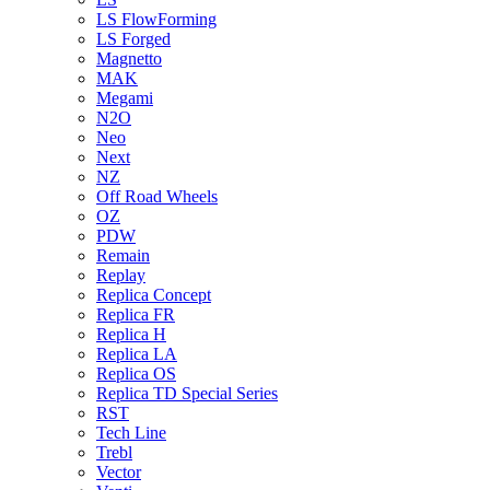
LS FlowForming
LS Forged
Magnetto
MAK
Megami
N2O
Neo
Next
NZ
Off Road Wheels
OZ
PDW
Remain
Replay
Replica Concept
Replica FR
Replica H
Replica LA
Replica OS
Replica TD Special Series
RST
Tech Line
Trebl
Vector