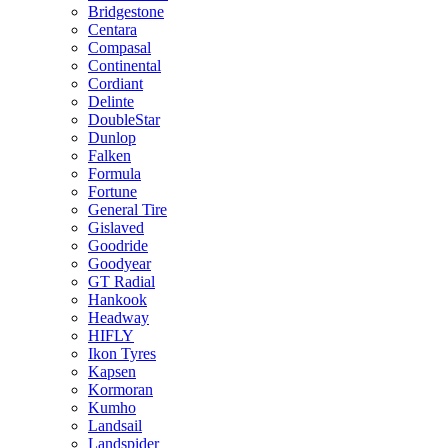
Bridgestone
Centara
Compasal
Continental
Cordiant
Delinte
DoubleStar
Dunlop
Falken
Formula
Fortune
General Tire
Gislaved
Goodride
Goodyear
GT Radial
Hankook
Headway
HIFLY
Ikon Tyres
Kapsen
Kormoran
Kumho
Landsail
Landspider