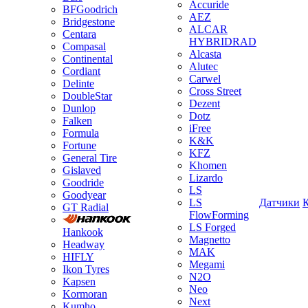
Accuride
BFGoodrich
AEZ
Bridgestone
ALCAR
Centara
HYBRIDRAD
Compasal
Alcasta
Continental
Alutec
Cordiant
Carwel
Delinte
Cross Street
DoubleStar
Dezent
Dunlop
Dotz
Falken
iFree
Formula
K&K
Fortune
KFZ
General Tire
Khomen
Gislaved
Lizardo
Goodride
LS
Goodyear
LS
Датчики
GT Radial
FlowForming
LS Forged
Hankook
Magnetto
Headway
MAK
HIFLY
Megami
Ikon Tyres
N2O
Kapsen
Neo
Kormoran
Next
Kumho