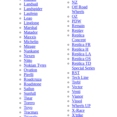
NZ
Landsail
Off Road
Landspider
Wheels
Laufenn
OZ
Leao
PDW
Linglong
Remain
Marshal
Replay
Matador
Replica
Maxxis
Concept
Michelin
Replica FR
Mirage
Replica H
Nankang
Replica LA
Nexen
Replica OS
Nitto
Replica TD
Nokian Tyres
Special Series
Ovation
RST
Pirelli
Tech Line
Roadcruza
Trebl
Roadstone
Vector
Sailun
Venti
Sunfull
Vianor
Tigar
Vissol
Torero
Wheels UP
Toyo
X-Race
Tracmax
X'trike
Triangle