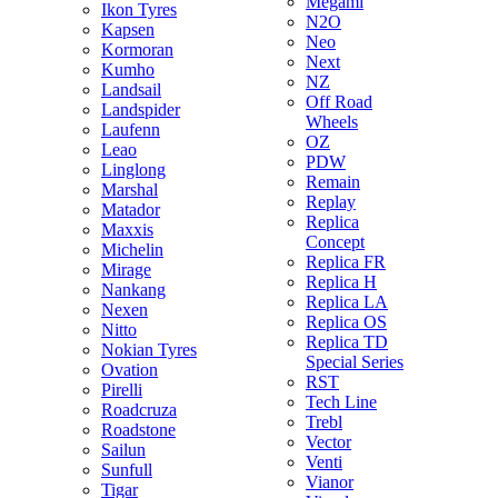
Megami
Ikon Tyres
N2O
Kapsen
Neo
Kormoran
Next
Kumho
NZ
Landsail
Off Road
Landspider
Wheels
Laufenn
OZ
Leao
PDW
Linglong
Remain
Marshal
Replay
Matador
Replica
Maxxis
Concept
Michelin
Replica FR
Mirage
Replica H
Nankang
Replica LA
Nexen
Replica OS
Nitto
Replica TD
Nokian Tyres
Special Series
Ovation
RST
Pirelli
Tech Line
Roadcruza
Trebl
Roadstone
Vector
Sailun
Venti
Sunfull
Vianor
Tigar