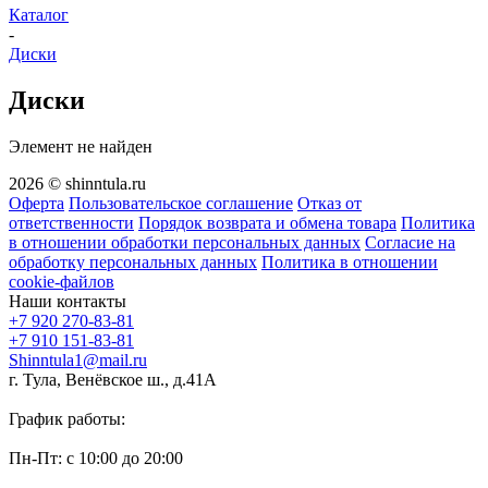
Каталог
-
Диски
Диски
Элемент не найден
2026 © shinntula.ru
Оферта
Пользовательское соглашение
Отказ от
ответственности
Порядок возврата и обмена товара
Политика
в отношении обработки персональных данных
Согласие на
обработку персональных данных
Политика в отношении
cookie-файлов
Наши контакты
+7 920 270-83-81
+7 910 151-83-81
Shinntula1@mail.ru
г. Тула, Венёвское ш., д.41А
График работы:
Пн-Пт: с 10:00 до 20:00