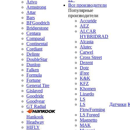
Arivo
Все производители
Armstrong
Популярные
Attar
производители
Bars
Accuride
BFGoodrich
AEZ
Bridgestone
ALCAR
Centara
HYBRIDRAD
Compasal
Alcasta
Continental
Alutec
Cordiant
Carwel
Delinte
Cross Street
DoubleStar
Dezent
Dunlop
Dotz
Falken
iFree
Formula
K&K
Fortune
KFZ
General Tire
Khomen
Gislaved
Lizardo
Goodride
LS
Goodyear
LS
Датчики
GT Radial
FlowForming
LS Forged
Hankook
Magnetto
Headway
MAK
HIFLY