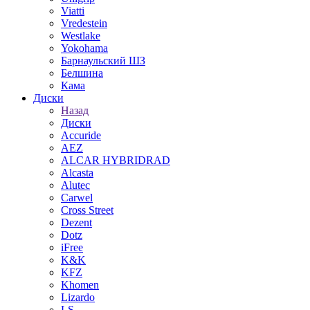
Viatti
Vredestein
Westlake
Yokohama
Барнаульский ШЗ
Белшина
Кама
Диски
Назад
Диски
Accuride
AEZ
ALCAR HYBRIDRAD
Alcasta
Alutec
Carwel
Cross Street
Dezent
Dotz
iFree
K&K
KFZ
Khomen
Lizardo
LS