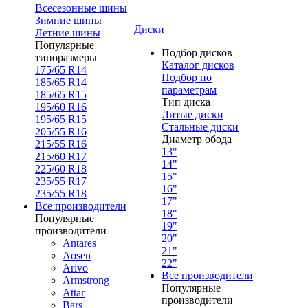
Всесезонные шины
Зимние шины
Диски
Летние шины
Популярные
Подбор дисков
типоразмеры
Каталог дисков
175/65 R14
Подбор по
185/65 R14
параметрам
185/65 R15
Тип диска
195/60 R16
Литые диски
195/65 R15
Стальные диски
205/55 R16
Диаметр обода
215/55 R16
13"
215/60 R17
14"
225/60 R18
15"
235/55 R17
16"
235/55 R18
17"
Все производители
18"
Популярные
19"
производители
20"
Antares
21"
Aosen
22"
Arivo
Все производители
Armstrong
Популярные
Attar
производители
Bars