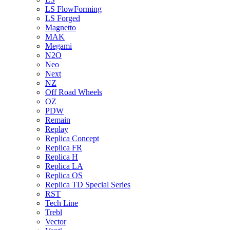
LS FlowForming
LS Forged
Magnetto
MAK
Megami
N2O
Neo
Next
NZ
Off Road Wheels
OZ
PDW
Remain
Replay
Replica Concept
Replica FR
Replica H
Replica LA
Replica OS
Replica TD Special Series
RST
Tech Line
Trebl
Vector