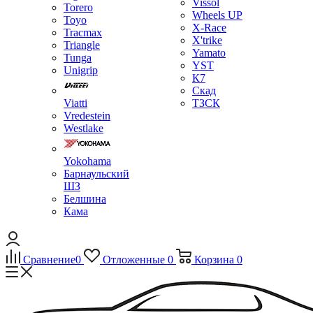
Vissol
Torero
Wheels UP
Toyo
X-Race
Tracmax
X'trike
Triangle
Yamato
Tunga
YST
Unigrip
К7
Скад
Viatti
ТЗСК
Vredestein
Westlake
Yokohama
Барнаульский
ШЗ
Белшина
Кама
Сравнение
0
Отложенные
0
Корзина
0