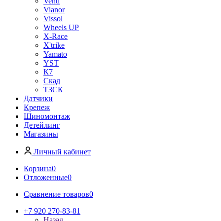
Venti
Vianor
Vissol
Wheels UP
X-Race
X'trike
Yamato
YST
К7
Скад
ТЗСК
Датчики
Крепеж
Шиномонтаж
Детейлинг
Магазины
Личный кабинет
Корзина
0
Отложенные
0
Сравнение товаров
0
+7 920 270-83-81
Назад