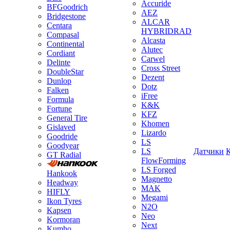
Accuride
BFGoodrich
AEZ
Bridgestone
ALCAR
Centara
HYBRIDRAD
Compasal
Alcasta
Continental
Alutec
Cordiant
Carwel
Delinte
Cross Street
DoubleStar
Dezent
Dunlop
Dotz
Falken
iFree
Formula
K&K
Fortune
KFZ
General Tire
Khomen
Gislaved
Lizardo
Goodride
LS
Goodyear
LS
Датчики
GT Radial
FlowForming
LS Forged
Hankook
Magnetto
Headway
MAK
HIFLY
Megami
Ikon Tyres
N2O
Kapsen
Neo
Kormoran
Next
Kumho