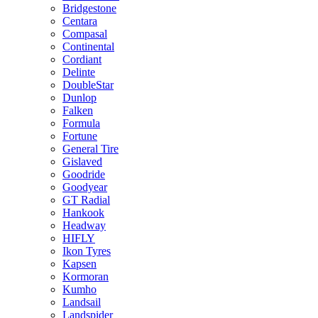
Bridgestone
Centara
Compasal
Continental
Cordiant
Delinte
DoubleStar
Dunlop
Falken
Formula
Fortune
General Tire
Gislaved
Goodride
Goodyear
GT Radial
Hankook
Headway
HIFLY
Ikon Tyres
Kapsen
Kormoran
Kumho
Landsail
Landspider