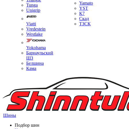
Yamato
Tunga
YST
Unigrip
К7
Скад
Viatti
ТЗСК
Vredestein
Westlake
Yokohama
Барнаульский
ШЗ
Белшина
Кама
Шины
Подбор шин