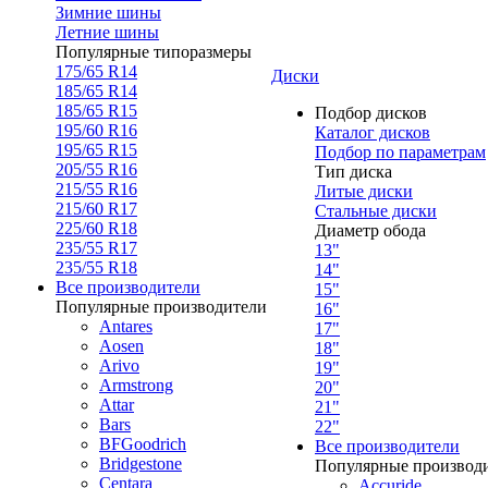
Зимние шины
Летние шины
Популярные типоразмеры
175/65 R14
Диски
185/65 R14
185/65 R15
Подбор дисков
195/60 R16
Каталог дисков
195/65 R15
Подбор по параметрам
205/55 R16
Тип диска
215/55 R16
Литые диски
215/60 R17
Стальные диски
225/60 R18
Диаметр обода
235/55 R17
13"
235/55 R18
14"
Все производители
15"
Популярные производители
16"
Antares
17"
Aosen
18"
Arivo
19"
Armstrong
20"
Attar
21"
Bars
22"
BFGoodrich
Все производители
Bridgestone
Популярные производ
Centara
Accuride