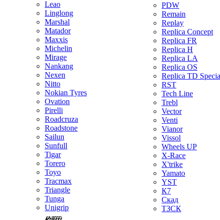
Leao
PDW
Linglong
Remain
Marshal
Replay
Matador
Replica Concept
Maxxis
Replica FR
Michelin
Replica H
Mirage
Replica LA
Nankang
Replica OS
Nexen
Replica TD Specia
Nitto
RST
Nokian Tyres
Tech Line
Ovation
Trebl
Pirelli
Vector
Roadcruza
Venti
Roadstone
Vianor
Sailun
Vissol
Sunfull
Wheels UP
Tigar
X-Race
Torero
X'trike
Toyo
Yamato
Tracmax
YST
Triangle
К7
Tunga
Скад
Unigrip
ТЗСК