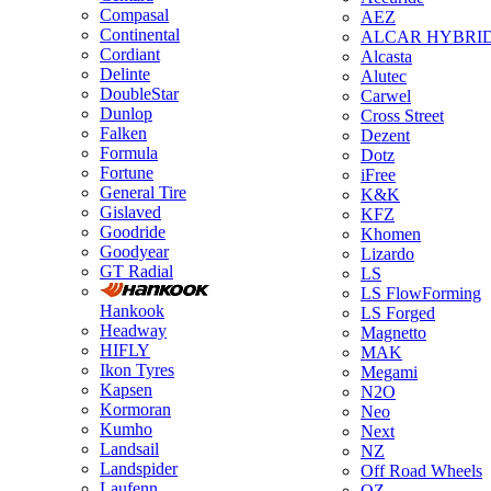
Compasal
AEZ
Continental
ALCAR HYBRI
Cordiant
Alcasta
Delinte
Alutec
DoubleStar
Carwel
Dunlop
Cross Street
Falken
Dezent
Formula
Dotz
Fortune
iFree
General Tire
K&K
Gislaved
KFZ
Goodride
Khomen
Goodyear
Lizardo
GT Radial
LS
LS FlowForming
Hankook
LS Forged
Headway
Magnetto
HIFLY
MAK
Ikon Tyres
Megami
Kapsen
N2O
Kormoran
Neo
Kumho
Next
Landsail
NZ
Landspider
Off Road Wheels
Laufenn
OZ