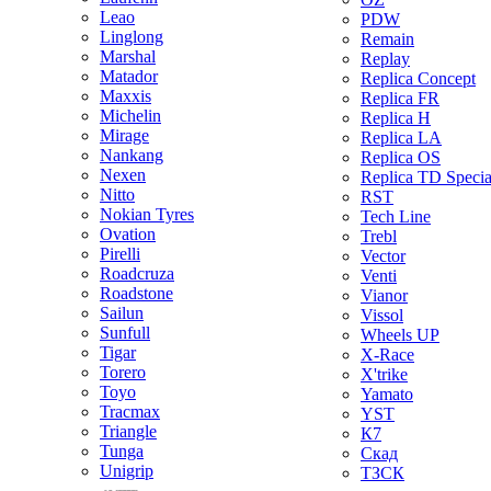
Leao
PDW
Linglong
Remain
Marshal
Replay
Matador
Replica Concept
Maxxis
Replica FR
Michelin
Replica H
Mirage
Replica LA
Nankang
Replica OS
Nexen
Replica TD Specia
Nitto
RST
Nokian Tyres
Tech Line
Ovation
Trebl
Pirelli
Vector
Roadcruza
Venti
Roadstone
Vianor
Sailun
Vissol
Sunfull
Wheels UP
Tigar
X-Race
Torero
X'trike
Toyo
Yamato
Tracmax
YST
Triangle
К7
Tunga
Скад
Unigrip
ТЗСК