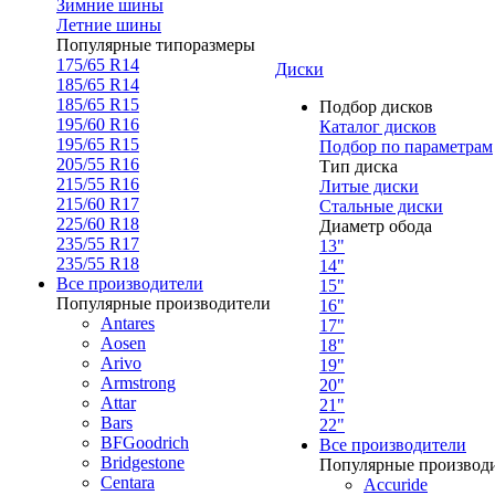
Зимние шины
Летние шины
Популярные типоразмеры
175/65 R14
Диски
185/65 R14
185/65 R15
Подбор дисков
195/60 R16
Каталог дисков
195/65 R15
Подбор по параметрам
205/55 R16
Тип диска
215/55 R16
Литые диски
215/60 R17
Стальные диски
225/60 R18
Диаметр обода
235/55 R17
13"
235/55 R18
14"
Все производители
15"
Популярные производители
16"
Antares
17"
Aosen
18"
Arivo
19"
Armstrong
20"
Attar
21"
Bars
22"
BFGoodrich
Все производители
Bridgestone
Популярные производ
Centara
Accuride