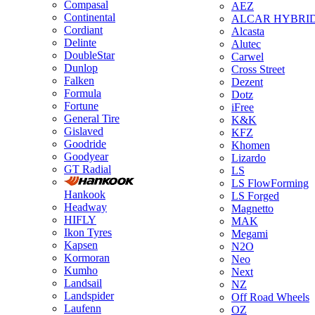
Compasal
AEZ
Continental
ALCAR HYBRI
Cordiant
Alcasta
Delinte
Alutec
DoubleStar
Carwel
Dunlop
Cross Street
Falken
Dezent
Formula
Dotz
Fortune
iFree
General Tire
K&K
Gislaved
KFZ
Goodride
Khomen
Goodyear
Lizardo
GT Radial
LS
LS FlowForming
Hankook
LS Forged
Headway
Magnetto
HIFLY
MAK
Ikon Tyres
Megami
Kapsen
N2O
Kormoran
Neo
Kumho
Next
Landsail
NZ
Landspider
Off Road Wheels
Laufenn
OZ