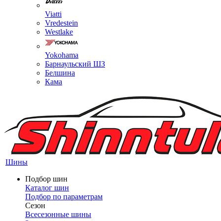
Viatti
Vredestein
Westlake
Yokohama
Барнаульский ШЗ
Белшина
Кама
Шины
Подбор шин
Каталог шин
Подбор по параметрам
Сезон
Всесезонные шины