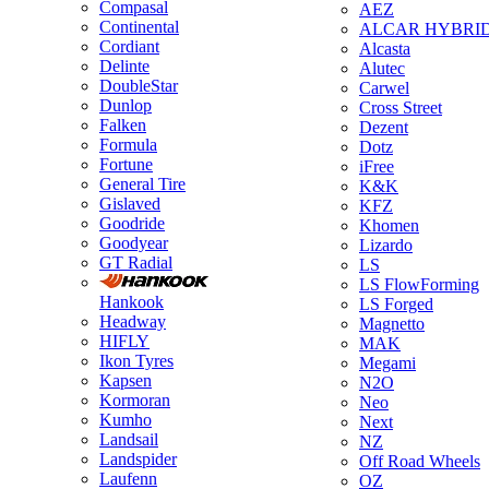
Compasal
AEZ
Continental
ALCAR HYBRI
Cordiant
Alcasta
Delinte
Alutec
DoubleStar
Carwel
Dunlop
Cross Street
Falken
Dezent
Formula
Dotz
Fortune
iFree
General Tire
K&K
Gislaved
KFZ
Goodride
Khomen
Goodyear
Lizardo
GT Radial
LS
LS FlowForming
Hankook
LS Forged
Headway
Magnetto
HIFLY
MAK
Ikon Tyres
Megami
Kapsen
N2O
Kormoran
Neo
Kumho
Next
Landsail
NZ
Landspider
Off Road Wheels
Laufenn
OZ