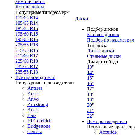
Зимние шины
Летние шины
Популярные типоразмеры
175/65 R14
Диски
185/65 R14
185/65 R15
Подбор дисков
195/60 R16
Каталог дисков
195/65 R15
Подбор по параметрам
205/55 R16
Тип диска
215/55 R16
Литые диски
215/60 R17
Стальные диски
225/60 R18
Диаметр обода
235/55 R17
13"
235/55 R18
14"
Все производители
15"
Популярные производители
16"
Antares
17"
Aosen
18"
Arivo
19"
Armstrong
20"
Attar
21"
Bars
22"
BFGoodrich
Все производители
Bridgestone
Популярные производ
Centara
Accuride