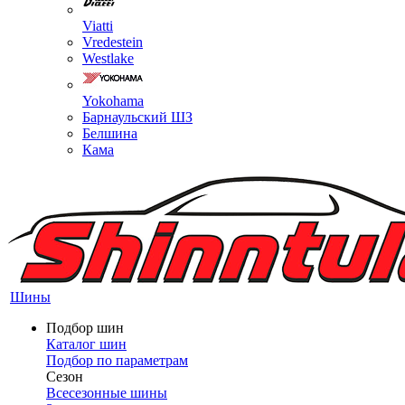
Viatti
Vredestein
Westlake
Yokohama
Барнаульский ШЗ
Белшина
Кама
Шины
Подбор шин
Каталог шин
Подбор по параметрам
Сезон
Всесезонные шины