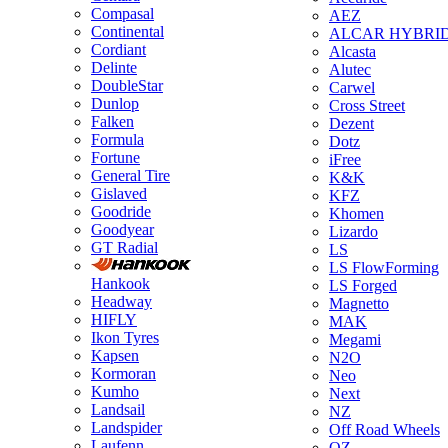
Compasal
AEZ
Continental
ALCAR HYBRI
Cordiant
Alcasta
Delinte
Alutec
DoubleStar
Carwel
Dunlop
Cross Street
Falken
Dezent
Formula
Dotz
Fortune
iFree
General Tire
K&K
Gislaved
KFZ
Goodride
Khomen
Goodyear
Lizardo
GT Radial
LS
LS FlowForming
Hankook
LS Forged
Headway
Magnetto
HIFLY
MAK
Ikon Tyres
Megami
Kapsen
N2O
Kormoran
Neo
Kumho
Next
Landsail
NZ
Landspider
Off Road Wheels
Laufenn
OZ