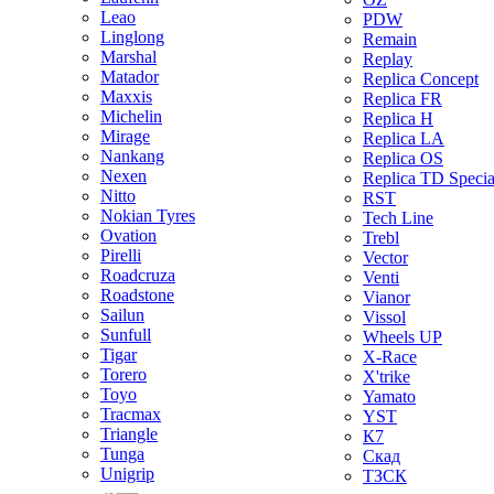
Leao
PDW
Linglong
Remain
Marshal
Replay
Matador
Replica Concept
Maxxis
Replica FR
Michelin
Replica H
Mirage
Replica LA
Nankang
Replica OS
Nexen
Replica TD Specia
Nitto
RST
Nokian Tyres
Tech Line
Ovation
Trebl
Pirelli
Vector
Roadcruza
Venti
Roadstone
Vianor
Sailun
Vissol
Sunfull
Wheels UP
Tigar
X-Race
Torero
X'trike
Toyo
Yamato
Tracmax
YST
Triangle
К7
Tunga
Скад
Unigrip
ТЗСК