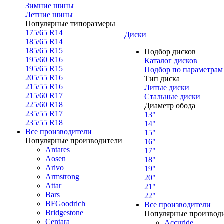
Зимние шины
Летние шины
Популярные типоразмеры
175/65 R14
Диски
185/65 R14
185/65 R15
Подбор дисков
195/60 R16
Каталог дисков
195/65 R15
Подбор по параметрам
205/55 R16
Тип диска
215/55 R16
Литые диски
215/60 R17
Стальные диски
225/60 R18
Диаметр обода
235/55 R17
13"
235/55 R18
14"
Все производители
15"
Популярные производители
16"
Antares
17"
Aosen
18"
Arivo
19"
Armstrong
20"
Attar
21"
Bars
22"
BFGoodrich
Все производители
Bridgestone
Популярные производ
Centara
Accuride