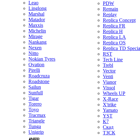
Leao
PDW
Linglong
Remain
Marshal
Replay
Matador
Replica Concept
Maxxis
Replica FR
Michelin
Replica H
Mirage
Replica LA
Nankang
Replica OS
Nexen
Replica TD Specia
Nitto
RST
Nokian Tyres
Tech Line
Ovation
Trebl
Pirelli
Vector
Roadcruza
Venti
Roadstone
Vianor
Sailun
Vissol
Sunfull
Wheels UP
Tigar
X-Race
Torero
X'trike
Toyo
Yamato
Tracmax
YST
Triangle
К7
Tunga
Скад
Unigrip
ТЗСК