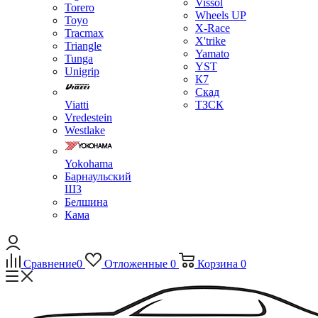
Vissol
Torero
Wheels UP
Toyo
X-Race
Tracmax
X'trike
Triangle
Yamato
Tunga
YST
Unigrip
К7
Скад
Viatti
ТЗСК
Vredestein
Westlake
Yokohama
Барнаульский
ШЗ
Белшина
Кама
Сравнение
0
Отложенные
0
Корзина
0