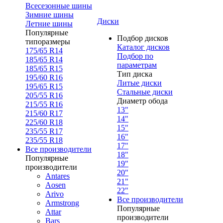
Всесезонные шины
Зимние шины
Диски
Летние шины
Популярные
Подбор дисков
типоразмеры
Каталог дисков
175/65 R14
Подбор по
185/65 R14
параметрам
185/65 R15
Тип диска
195/60 R16
Литые диски
195/65 R15
Стальные диски
205/55 R16
Диаметр обода
215/55 R16
13"
215/60 R17
14"
225/60 R18
15"
235/55 R17
16"
235/55 R18
17"
Все производители
18"
Популярные
19"
производители
20"
Antares
21"
Aosen
22"
Arivo
Все производители
Armstrong
Популярные
Attar
производители
Bars