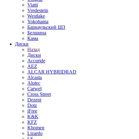
Viatti
Vredestein
Westlake
Yokohama
Барнаульский ШЗ
Белшина
Кама
Диски
Назад
Диски
Accuride
AEZ
ALCAR HYBRIDRAD
Alcasta
Alutec
Carwel
Cross Street
Dezent
Dotz
iFree
K&K
KFZ
Khomen
Lizardo
LS