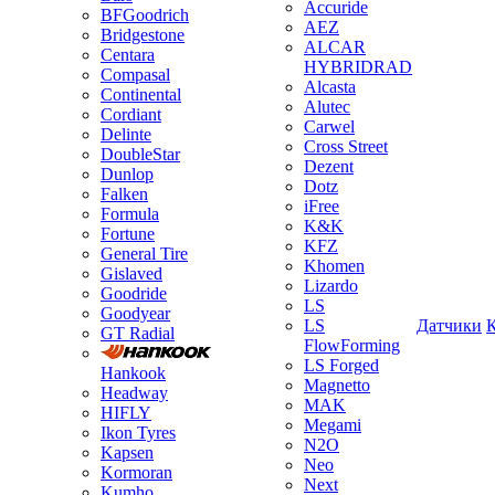
Accuride
BFGoodrich
AEZ
Bridgestone
ALCAR
Centara
HYBRIDRAD
Compasal
Alcasta
Continental
Alutec
Cordiant
Carwel
Delinte
Cross Street
DoubleStar
Dezent
Dunlop
Dotz
Falken
iFree
Formula
K&K
Fortune
KFZ
General Tire
Khomen
Gislaved
Lizardo
Goodride
LS
Goodyear
LS
Датчики
GT Radial
FlowForming
LS Forged
Hankook
Magnetto
Headway
MAK
HIFLY
Megami
Ikon Tyres
N2O
Kapsen
Neo
Kormoran
Next
Kumho