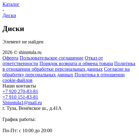
Каталог
-
Диски
Диски
Элемент не найден
2026 © shinntula.ru
Оферта
Пользовательское соглашение
Отказ от
ответственности
Порядок возврата и обмена товара
Политика
в отношении обработки персональных данных
Согласие на
обработку персональных данных
Политика в отношении
cookie-файлов
Наши контакты
+7 920 270-83-81
+7 910 151-83-81
Shinntula1@mail.ru
г. Тула, Венёвское ш., д.41А
График работы:
Пн-Пт: с 10:00 до 20:00