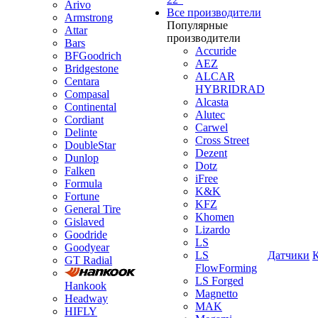
Arivo
Все производители
Armstrong
Популярные
Attar
производители
Bars
Accuride
BFGoodrich
AEZ
Bridgestone
ALCAR
Centara
HYBRIDRAD
Compasal
Alcasta
Continental
Alutec
Cordiant
Carwel
Delinte
Cross Street
DoubleStar
Dezent
Dunlop
Dotz
Falken
iFree
Formula
K&K
Fortune
KFZ
General Tire
Khomen
Gislaved
Lizardo
Goodride
LS
Goodyear
LS
Датчики
GT Radial
FlowForming
LS Forged
Hankook
Magnetto
Headway
MAK
HIFLY