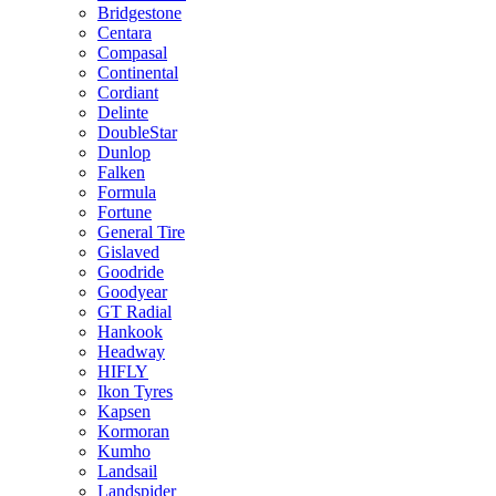
Bridgestone
Centara
Compasal
Continental
Cordiant
Delinte
DoubleStar
Dunlop
Falken
Formula
Fortune
General Tire
Gislaved
Goodride
Goodyear
GT Radial
Hankook
Headway
HIFLY
Ikon Tyres
Kapsen
Kormoran
Kumho
Landsail
Landspider