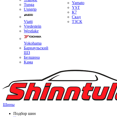
Yamato
Tunga
YST
Unigrip
К7
Скад
Viatti
ТЗСК
Vredestein
Westlake
Yokohama
Барнаульский
ШЗ
Белшина
Кама
Шины
Подбор шин