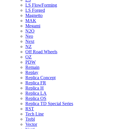
LS FlowForming
LS Forged
Magnetto
MAK
Megami
N2O
Neo
Next
NZ
Off Road Wheels
OZ
PDW
Remain
Replay
Replica Concept
Replica FR
Replica H
Replica LA
Replica OS
Replica TD Special Series
RST
Tech Line
Trebl
Vector