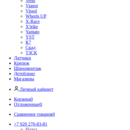
Venti
Vianor
Vissol
Wheels UP
X-Race
X'trike
Yamato
YST
К7
Скад
ТЗСК
Датчики
Крепеж
Шиномонтаж
Детейлинг
Магазины
Личный кабинет
Корзина
0
Отложенные
0
Сравнение товаров
0
+7 920 270-83-81
Назад