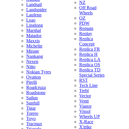
NZ
Landsail
Off Road
Landspider
Wheels
Laufenn
OZ
Leao
PDW
Linglong
Remain
Marshal
Replay
Matador
Replica
Maxxis
Concept
Michelin
Replica FR
Mirage
Replica H
Nankang
Replica LA
Nexen
Replica OS
Nitto
Replica TD
Nokian Tyres
Special Series
Ovation
RST
Pirelli
Tech Line
Roadcruza
Trebl
Roadstone
Vector
Sailun
Venti
Sunfull
Vianor
Tigar
Vissol
Torero
Wheels UP
Toyo
X-Race
Tracmax
X'trike
Triangle