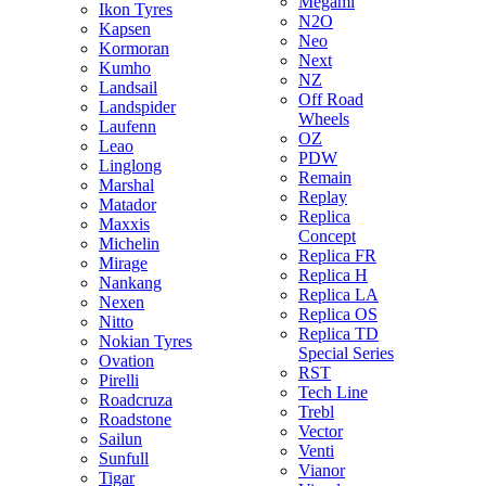
Megami
Ikon Tyres
N2O
Kapsen
Neo
Kormoran
Next
Kumho
NZ
Landsail
Off Road
Landspider
Wheels
Laufenn
OZ
Leao
PDW
Linglong
Remain
Marshal
Replay
Matador
Replica
Maxxis
Concept
Michelin
Replica FR
Mirage
Replica H
Nankang
Replica LA
Nexen
Replica OS
Nitto
Replica TD
Nokian Tyres
Special Series
Ovation
RST
Pirelli
Tech Line
Roadcruza
Trebl
Roadstone
Vector
Sailun
Venti
Sunfull
Vianor
Tigar