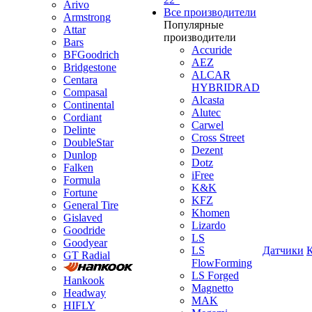
Arivo
Все производители
Armstrong
Популярные
Attar
производители
Bars
Accuride
BFGoodrich
AEZ
Bridgestone
ALCAR
Centara
HYBRIDRAD
Compasal
Alcasta
Continental
Alutec
Cordiant
Carwel
Delinte
Cross Street
DoubleStar
Dezent
Dunlop
Dotz
Falken
iFree
Formula
K&K
Fortune
KFZ
General Tire
Khomen
Gislaved
Lizardo
Goodride
LS
Goodyear
LS
Датчики
GT Radial
FlowForming
LS Forged
Hankook
Magnetto
Headway
MAK
HIFLY