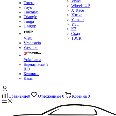
Vissol
Torero
Wheels UP
Toyo
X-Race
Tracmax
X'trike
Triangle
Yamato
Tunga
YST
Unigrip
К7
Скад
Viatti
ТЗСК
Vredestein
Westlake
Yokohama
Барнаульский
ШЗ
Белшина
Кама
Сравнение
0
Отложенные
0
Корзина
0