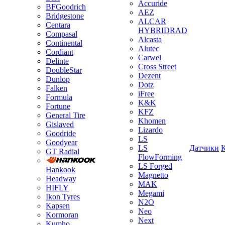
Accuride
BFGoodrich
AEZ
Bridgestone
ALCAR
Centara
HYBRIDRAD
Compasal
Alcasta
Continental
Alutec
Cordiant
Carwel
Delinte
Cross Street
DoubleStar
Dezent
Dunlop
Dotz
Falken
iFree
Formula
K&K
Fortune
KFZ
General Tire
Khomen
Gislaved
Lizardo
Goodride
LS
Goodyear
LS
Датчики
GT Radial
FlowForming
LS Forged
Hankook
Magnetto
Headway
MAK
HIFLY
Megami
Ikon Tyres
N2O
Kapsen
Neo
Kormoran
Next
Kumho