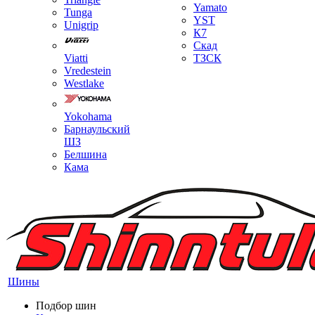
Yamato
Tunga
YST
Unigrip
К7
Скад
Viatti
ТЗСК
Vredestein
Westlake
Yokohama
Барнаульский
ШЗ
Белшина
Кама
Шины
Подбор шин