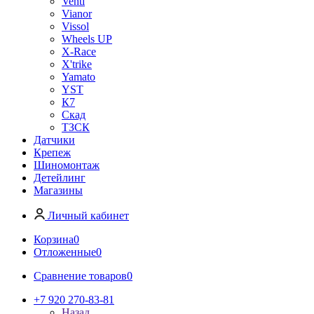
Venti
Vianor
Vissol
Wheels UP
X-Race
X'trike
Yamato
YST
К7
Скад
ТЗСК
Датчики
Крепеж
Шиномонтаж
Детейлинг
Магазины
Личный кабинет
Корзина
0
Отложенные
0
Сравнение товаров
0
+7 920 270-83-81
Назад