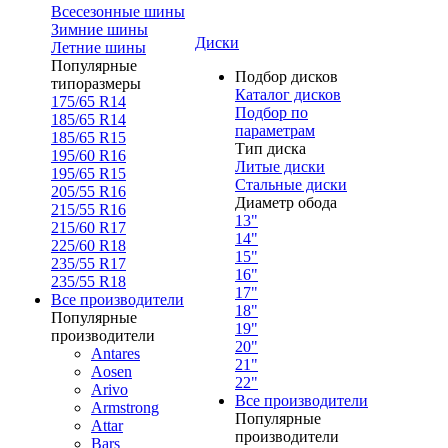
Всесезонные шины
Зимние шины
Диски
Летние шины
Популярные
Подбор дисков
типоразмеры
Каталог дисков
175/65 R14
Подбор по
185/65 R14
параметрам
185/65 R15
Тип диска
195/60 R16
Литые диски
195/65 R15
Стальные диски
205/55 R16
Диаметр обода
215/55 R16
13"
215/60 R17
14"
225/60 R18
15"
235/55 R17
16"
235/55 R18
17"
Все производители
18"
Популярные
19"
производители
20"
Antares
21"
Aosen
22"
Arivo
Все производители
Armstrong
Популярные
Attar
производители
Bars