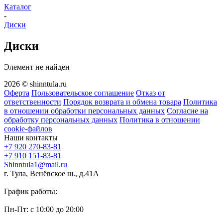
Каталог
-
Диски
Диски
Элемент не найден
2026 © shinntula.ru
Оферта
Пользовательское соглашение
Отказ от
ответственности
Порядок возврата и обмена товара
Политика
в отношении обработки персональных данных
Согласие на
обработку персональных данных
Политика в отношении
cookie-файлов
Наши контакты
+7 920 270-83-81
+7 910 151-83-81
Shinntula1@mail.ru
г. Тула, Венёвское ш., д.41А
График работы:
Пн-Пт: с 10:00 до 20:00