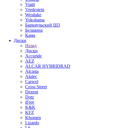
Viatti
Vredestein
Westlake
Yokohama
Барнаульский ШЗ
Белшина
Кама
Диски
Назад
Диски
Accuride
AEZ
ALCAR HYBRIDRAD
Alcasta
Alutec
Carwel
Cross Street
Dezent
Dotz
iFree
K&K
KFZ
Khomen
Lizardo
LS