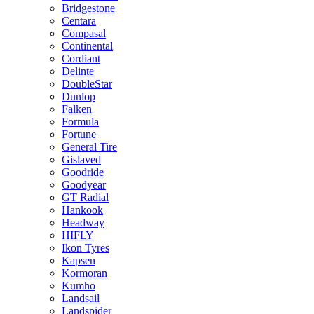
Bridgestone
Centara
Compasal
Continental
Cordiant
Delinte
DoubleStar
Dunlop
Falken
Formula
Fortune
General Tire
Gislaved
Goodride
Goodyear
GT Radial
Hankook
Headway
HIFLY
Ikon Tyres
Kapsen
Kormoran
Kumho
Landsail
Landspider