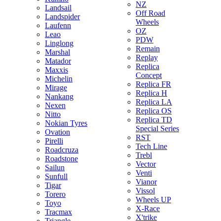
NZ
Landsail
Off Road
Landspider
Wheels
Laufenn
OZ
Leao
PDW
Linglong
Remain
Marshal
Replay
Matador
Replica
Maxxis
Concept
Michelin
Replica FR
Mirage
Replica H
Nankang
Replica LA
Nexen
Replica OS
Nitto
Replica TD
Nokian Tyres
Special Series
Ovation
RST
Pirelli
Tech Line
Roadcruza
Trebl
Roadstone
Vector
Sailun
Venti
Sunfull
Vianor
Tigar
Vissol
Torero
Wheels UP
Toyo
X-Race
Tracmax
X'trike
Triangle