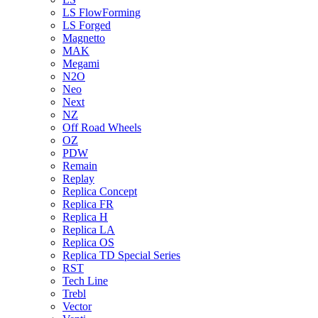
LS FlowForming
LS Forged
Magnetto
MAK
Megami
N2O
Neo
Next
NZ
Off Road Wheels
OZ
PDW
Remain
Replay
Replica Concept
Replica FR
Replica H
Replica LA
Replica OS
Replica TD Special Series
RST
Tech Line
Trebl
Vector