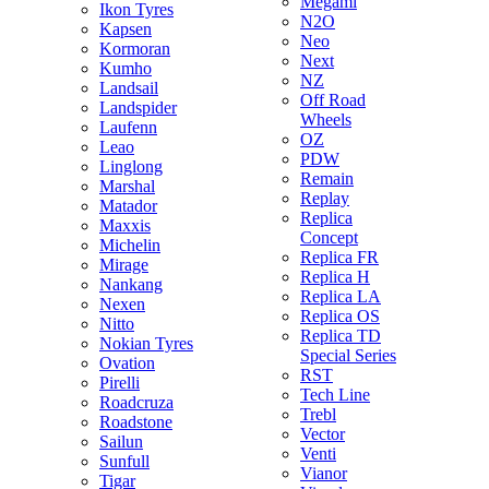
Megami
Ikon Tyres
N2O
Kapsen
Neo
Kormoran
Next
Kumho
NZ
Landsail
Off Road
Landspider
Wheels
Laufenn
OZ
Leao
PDW
Linglong
Remain
Marshal
Replay
Matador
Replica
Maxxis
Concept
Michelin
Replica FR
Mirage
Replica H
Nankang
Replica LA
Nexen
Replica OS
Nitto
Replica TD
Nokian Tyres
Special Series
Ovation
RST
Pirelli
Tech Line
Roadcruza
Trebl
Roadstone
Vector
Sailun
Venti
Sunfull
Vianor
Tigar