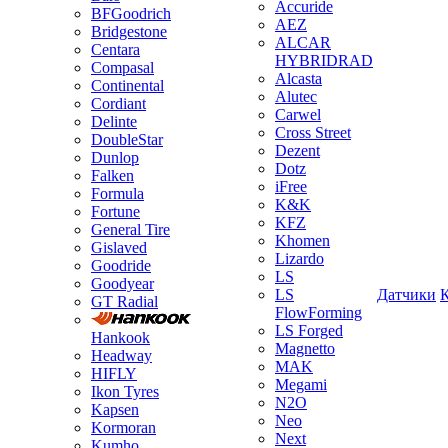
Accuride
BFGoodrich
AEZ
Bridgestone
ALCAR
Centara
HYBRIDRAD
Compasal
Alcasta
Continental
Alutec
Cordiant
Carwel
Delinte
Cross Street
DoubleStar
Dezent
Dunlop
Dotz
Falken
iFree
Formula
K&K
Fortune
KFZ
General Tire
Khomen
Gislaved
Lizardo
Goodride
LS
Goodyear
LS
Датчики
GT Radial
FlowForming
LS Forged
Hankook
Magnetto
Headway
MAK
HIFLY
Megami
Ikon Tyres
N2O
Kapsen
Neo
Kormoran
Next
Kumho