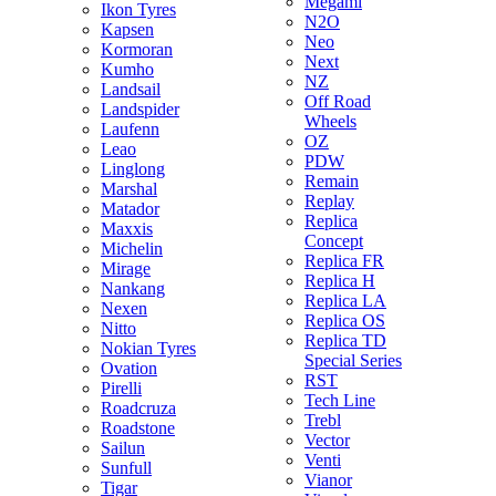
Megami
Ikon Tyres
N2O
Kapsen
Neo
Kormoran
Next
Kumho
NZ
Landsail
Off Road
Landspider
Wheels
Laufenn
OZ
Leao
PDW
Linglong
Remain
Marshal
Replay
Matador
Replica
Maxxis
Concept
Michelin
Replica FR
Mirage
Replica H
Nankang
Replica LA
Nexen
Replica OS
Nitto
Replica TD
Nokian Tyres
Special Series
Ovation
RST
Pirelli
Tech Line
Roadcruza
Trebl
Roadstone
Vector
Sailun
Venti
Sunfull
Vianor
Tigar