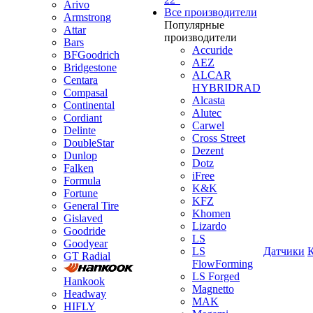
Arivo
Все производители
Armstrong
Популярные
Attar
производители
Bars
Accuride
BFGoodrich
AEZ
Bridgestone
ALCAR
Centara
HYBRIDRAD
Compasal
Alcasta
Continental
Alutec
Cordiant
Carwel
Delinte
Cross Street
DoubleStar
Dezent
Dunlop
Dotz
Falken
iFree
Formula
K&K
Fortune
KFZ
General Tire
Khomen
Gislaved
Lizardo
Goodride
LS
Goodyear
LS
Датчики
GT Radial
FlowForming
LS Forged
Hankook
Magnetto
Headway
MAK
HIFLY