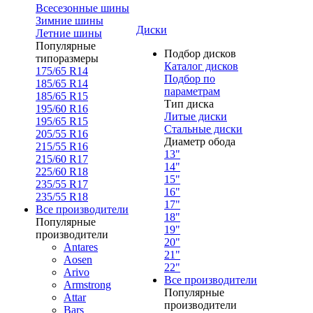
Всесезонные шины
Зимние шины
Диски
Летние шины
Популярные
Подбор дисков
типоразмеры
Каталог дисков
175/65 R14
Подбор по
185/65 R14
параметрам
185/65 R15
Тип диска
195/60 R16
Литые диски
195/65 R15
Стальные диски
205/55 R16
Диаметр обода
215/55 R16
13"
215/60 R17
14"
225/60 R18
15"
235/55 R17
16"
235/55 R18
17"
Все производители
18"
Популярные
19"
производители
20"
Antares
21"
Aosen
22"
Arivo
Все производители
Armstrong
Популярные
Attar
производители
Bars