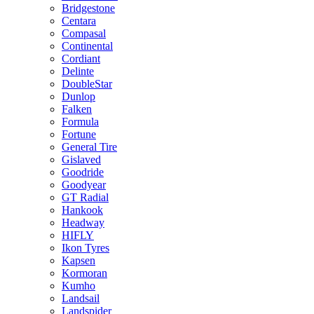
Bridgestone
Centara
Compasal
Continental
Cordiant
Delinte
DoubleStar
Dunlop
Falken
Formula
Fortune
General Tire
Gislaved
Goodride
Goodyear
GT Radial
Hankook
Headway
HIFLY
Ikon Tyres
Kapsen
Kormoran
Kumho
Landsail
Landspider