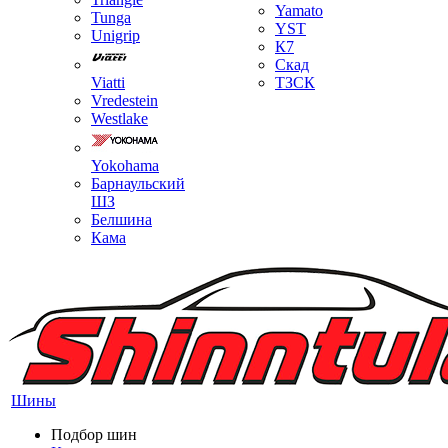
Yamato
Tunga
YST
Unigrip
К7
Скад
Viatti
ТЗСК
Vredestein
Westlake
Yokohama
Барнаульский
ШЗ
Белшина
Кама
Шины
Подбор шин