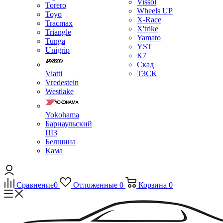
Vissol
Torero
Wheels UP
Toyo
X-Race
Tracmax
X'trike
Triangle
Yamato
Tunga
YST
Unigrip
К7
Скад
Viatti
ТЗСК
Vredestein
Westlake
Yokohama
Барнаульский
ШЗ
Белшина
Кама
Сравнение
0
Отложенные
0
Корзина
0