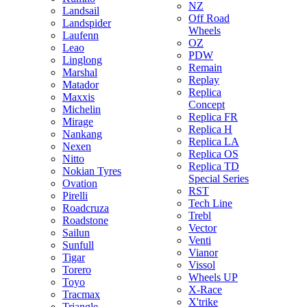
NZ
Landsail
Off Road
Landspider
Wheels
Laufenn
OZ
Leao
PDW
Linglong
Remain
Marshal
Replay
Matador
Replica
Maxxis
Concept
Michelin
Replica FR
Mirage
Replica H
Nankang
Replica LA
Nexen
Replica OS
Nitto
Replica TD
Nokian Tyres
Special Series
Ovation
RST
Pirelli
Tech Line
Roadcruza
Trebl
Roadstone
Vector
Sailun
Venti
Sunfull
Vianor
Tigar
Vissol
Torero
Wheels UP
Toyo
X-Race
Tracmax
X'trike
Triangle