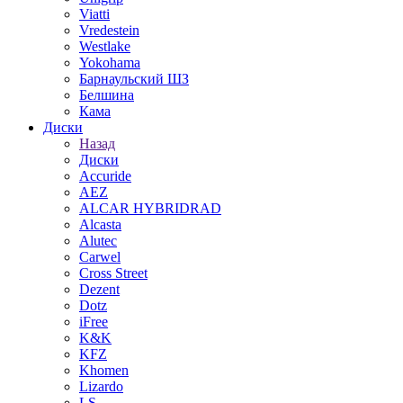
Viatti
Vredestein
Westlake
Yokohama
Барнаульский ШЗ
Белшина
Кама
Диски
Назад
Диски
Accuride
AEZ
ALCAR HYBRIDRAD
Alcasta
Alutec
Carwel
Cross Street
Dezent
Dotz
iFree
K&K
KFZ
Khomen
Lizardo
LS