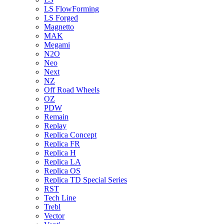
LS FlowForming
LS Forged
Magnetto
MAK
Megami
N2O
Neo
Next
NZ
Off Road Wheels
OZ
PDW
Remain
Replay
Replica Concept
Replica FR
Replica H
Replica LA
Replica OS
Replica TD Special Series
RST
Tech Line
Trebl
Vector