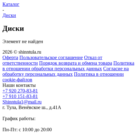
Каталог
-
Диски
Диски
Элемент не найден
2026 © shinntula.ru
Оферта
Пользовательское соглашение
Отказ от
ответственности
Порядок возврата и обмена товара
Политика
в отношении обработки персональных данных
Согласие на
обработку персональных данных
Политика в отношении
cookie-файлов
Наши контакты
+7 920 270-83-81
+7 910 151-83-81
Shinntula1@mail.ru
г. Тула, Венёвское ш., д.41А
График работы:
Пн-Пт: с 10:00 до 20:00