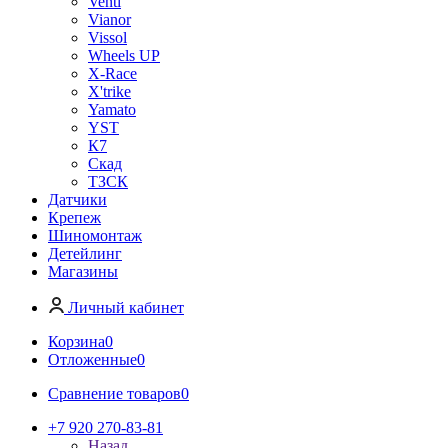
Venti
Vianor
Vissol
Wheels UP
X-Race
X'trike
Yamato
YST
К7
Скад
ТЗСК
Датчики
Крепеж
Шиномонтаж
Детейлинг
Магазины
Личный кабинет
Корзина
0
Отложенные
0
Сравнение товаров
0
+7 920 270-83-81
Назад