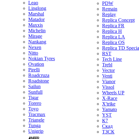
Leao
PDW
Linglong
Remain
Marshal
Replay
Matador
Replica Concept
Maxxis
Replica FR
Michelin
Replica H
Mirage
Replica LA
Nankang
Replica OS
Nexen
Replica TD Specia
Nitto
RST
Nokian Tyres
Tech Line
Ovation
Trebl
Pirelli
Vector
Roadcruza
Venti
Roadstone
Vianor
Sailun
Vissol
Sunfull
Wheels UP
Tigar
X-Race
Torero
X'trike
Toyo
Yamato
Tracmax
YST
Triangle
К7
Tunga
Скад
Unigrip
ТЗСК