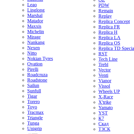
Leao
PDW
Linglong
Remain
Marshal
Replay
Matador
Replica Concept
Maxxis
Replica FR
Michelin
Replica H
Mirage
Replica LA
Nankang
Replica OS
Nexen
Replica TD Specia
Nitto
RST
Nokian Tyres
Tech Line
Ovation
Trebl
Pirelli
Vector
Roadcruza
Venti
Roadstone
Vianor
Sailun
Vissol
Sunfull
Wheels UP
Tigar
X-Race
Torero
X'trike
Toyo
Yamato
Tracmax
YST
Triangle
К7
Tunga
Скад
Unigrip
ТЗСК