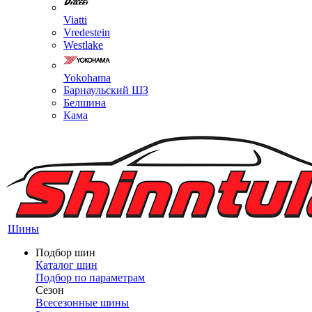
Viatti
Vredestein
Westlake
Yokohama
Барнаульский ШЗ
Белшина
Кама
Шины
Подбор шин
Каталог шин
Подбор по параметрам
Сезон
Всесезонные шины