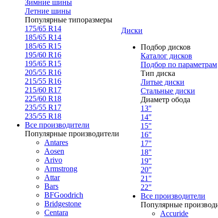
Зимние шины
Летние шины
Популярные типоразмеры
175/65 R14
Диски
185/65 R14
185/65 R15
Подбор дисков
195/60 R16
Каталог дисков
195/65 R15
Подбор по параметрам
205/55 R16
Тип диска
215/55 R16
Литые диски
215/60 R17
Стальные диски
225/60 R18
Диаметр обода
235/55 R17
13"
235/55 R18
14"
Все производители
15"
Популярные производители
16"
Antares
17"
Aosen
18"
Arivo
19"
Armstrong
20"
Attar
21"
Bars
22"
BFGoodrich
Все производители
Bridgestone
Популярные производ
Centara
Accuride