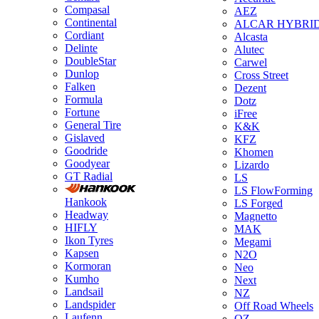
Compasal
AEZ
Continental
ALCAR HYBRI
Cordiant
Alcasta
Delinte
Alutec
DoubleStar
Carwel
Dunlop
Cross Street
Falken
Dezent
Formula
Dotz
Fortune
iFree
General Tire
K&K
Gislaved
KFZ
Goodride
Khomen
Goodyear
Lizardo
GT Radial
LS
LS FlowForming
Hankook
LS Forged
Headway
Magnetto
HIFLY
MAK
Ikon Tyres
Megami
Kapsen
N2O
Kormoran
Neo
Kumho
Next
Landsail
NZ
Landspider
Off Road Wheels
Laufenn
OZ