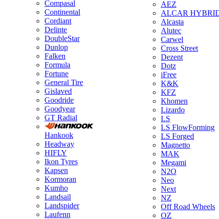
Compasal
AEZ
Continental
ALCAR HYBRI
Cordiant
Alcasta
Delinte
Alutec
DoubleStar
Carwel
Dunlop
Cross Street
Falken
Dezent
Formula
Dotz
Fortune
iFree
General Tire
K&K
Gislaved
KFZ
Goodride
Khomen
Goodyear
Lizardo
GT Radial
LS
LS FlowForming
Hankook
LS Forged
Headway
Magnetto
HIFLY
MAK
Ikon Tyres
Megami
Kapsen
N2O
Kormoran
Neo
Kumho
Next
Landsail
NZ
Landspider
Off Road Wheels
Laufenn
OZ