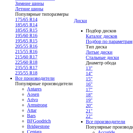
Зимние шины
Летние шины
Популярные типоразмеры
175/65 R14
Диски
185/65 R14
185/65 R15
Подбор дисков
195/60 R16
Каталог дисков
195/65 R15
Подбор по параметрам
205/55 R16
Тип диска
215/55 R16
Литые диски
215/60 R17
Стальные диски
225/60 R18
Диаметр обода
235/55 R17
13"
235/55 R18
14"
Все производители
15"
Популярные производители
16"
Antares
17"
Aosen
18"
Arivo
19"
Armstrong
20"
Attar
21"
Bars
22"
BFGoodrich
Все производители
Bridgestone
Популярные производ
Centara
Accuride