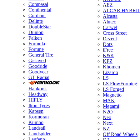
Compasal
AEZ
Continental
ALCAR HYBRI
Cordiant
Alcasta
Delinte
Alutec
DoubleStar
Carwel
Dunlop
Cross Street
Falken
Dezent
Formula
Dotz
Fortune
iFree
General Tire
K&K
Gislaved
KFZ
Goodride
Khomen
Goodyear
Lizardo
GT Radial
LS
LS FlowForming
Hankook
LS Forged
Headway
Magnetto
HIFLY
MAK
Ikon Tyres
Megami
Kapsen
N2O
Kormoran
Neo
Kumho
Next
Landsail
NZ
Landspider
Off Road Wheels
Laufenn
OZ