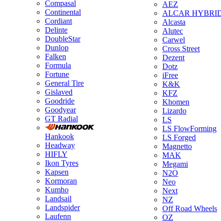
Compasal
AEZ
Continental
ALCAR HYBRI
Cordiant
Alcasta
Delinte
Alutec
DoubleStar
Carwel
Dunlop
Cross Street
Falken
Dezent
Formula
Dotz
Fortune
iFree
General Tire
K&K
Gislaved
KFZ
Goodride
Khomen
Goodyear
Lizardo
GT Radial
LS
LS FlowForming
Hankook
LS Forged
Headway
Magnetto
HIFLY
MAK
Ikon Tyres
Megami
Kapsen
N2O
Kormoran
Neo
Kumho
Next
Landsail
NZ
Landspider
Off Road Wheels
Laufenn
OZ