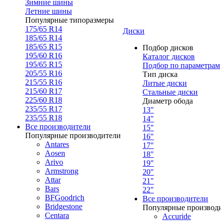
Зимние шины
Летние шины
Популярные типоразмеры
175/65 R14
Диски
185/65 R14
185/65 R15
Подбор дисков
195/60 R16
Каталог дисков
195/65 R15
Подбор по параметрам
205/55 R16
Тип диска
215/55 R16
Литые диски
215/60 R17
Стальные диски
225/60 R18
Диаметр обода
235/55 R17
13"
235/55 R18
14"
Все производители
15"
Популярные производители
16"
Antares
17"
Aosen
18"
Arivo
19"
Armstrong
20"
Attar
21"
Bars
22"
BFGoodrich
Все производители
Bridgestone
Популярные производ
Centara
Accuride