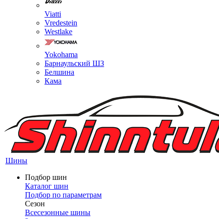
Viatti
Vredestein
Westlake
Yokohama
Барнаульский ШЗ
Белшина
Кама
Шины
Подбор шин
Каталог шин
Подбор по параметрам
Сезон
Всесезонные шины