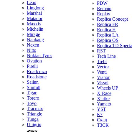
Leao
PDW
Linglong
Remain
Marshal
Replay
Matador
Replica Concept
Maxxis
Replica FR
Michelin
Replica H
Mirage
Replica LA
Nankang
Replica OS
Nexen
Replica TD Specia
Nitto
RST
Nokian Tyres
Tech Line
Ovation
Trebl
Pirelli
Vector
Roadcruza
Venti
Roadstone
Vianor
Sailun
Vissol
Sunfull
Wheels UP
Tigar
X-Race
Torero
X'trike
Toyo
Yamato
Tracmax
YST
Triangle
К7
Tunga
Скад
Unigrip
ТЗСК