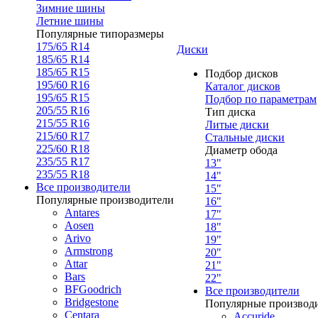
Зимние шины
Летние шины
Популярные типоразмеры
175/65 R14
Диски
185/65 R14
185/65 R15
Подбор дисков
195/60 R16
Каталог дисков
195/65 R15
Подбор по параметрам
205/55 R16
Тип диска
215/55 R16
Литые диски
215/60 R17
Стальные диски
225/60 R18
Диаметр обода
235/55 R17
13"
235/55 R18
14"
Все производители
15"
Популярные производители
16"
Antares
17"
Aosen
18"
Arivo
19"
Armstrong
20"
Attar
21"
Bars
22"
BFGoodrich
Все производители
Bridgestone
Популярные производ
Centara
Accuride