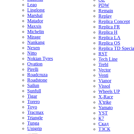
Leao
PDW
Linglong
Remain
Marshal
Replay
Matador
Replica Concept
Maxxis
Replica FR
Michelin
Replica H
Mirage
Replica LA
Nankang
Replica OS
Nexen
Replica TD Specia
Nitto
RST
Nokian Tyres
Tech Line
Ovation
Trebl
Pirelli
Vector
Roadcruza
Venti
Roadstone
Vianor
Sailun
Vissol
Sunfull
Wheels UP
Tigar
X-Race
Torero
X'trike
Toyo
Yamato
Tracmax
YST
Triangle
К7
Tunga
Скад
Unigrip
ТЗСК