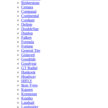
Bridgestone
Centara
Compasal
Continental
Cordiant
Delinte
DoubleStar
Dunlop
Falken
Formula
Fortune
General Tire
Gislaved
Goodride
Goodyear
GT Radial
Hankook
Headway
HIFLY
Ikon Tyres
Kapsen
Kormoran
Kumho
Landsail
Landspider