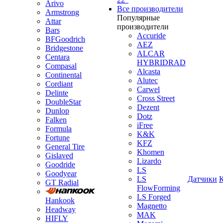
Arivo
Все производители
Armstrong
Популярные
Attar
производители
Bars
Accuride
BFGoodrich
AEZ
Bridgestone
ALCAR
Centara
HYBRIDRAD
Compasal
Alcasta
Continental
Alutec
Cordiant
Carwel
Delinte
Cross Street
DoubleStar
Dezent
Dunlop
Dotz
Falken
iFree
Formula
K&K
Fortune
KFZ
General Tire
Khomen
Gislaved
Lizardo
Goodride
LS
Goodyear
LS
Датчики
GT Radial
FlowForming
LS Forged
Hankook
Magnetto
Headway
MAK
HIFLY