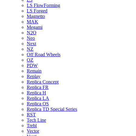
LS FlowForming
LS Forged
Magnetto
MAK
Megami
N2O
Neo
Next
NZ
Off Road Wheels
OZ
PDW
Remain
Replay
Replica Concept
Replica FR
Replica H
Replica LA
Replica OS
Replica TD Special Series
RST
Tech Line
Trebl
Vector