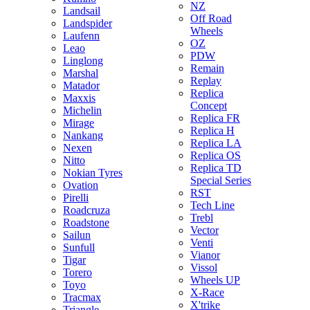
NZ
Landsail
Off Road
Landspider
Wheels
Laufenn
OZ
Leao
PDW
Linglong
Remain
Marshal
Replay
Matador
Replica
Maxxis
Concept
Michelin
Replica FR
Mirage
Replica H
Nankang
Replica LA
Nexen
Replica OS
Nitto
Replica TD
Nokian Tyres
Special Series
Ovation
RST
Pirelli
Tech Line
Roadcruza
Trebl
Roadstone
Vector
Sailun
Venti
Sunfull
Vianor
Tigar
Vissol
Torero
Wheels UP
Toyo
X-Race
Tracmax
X'trike
Triangle