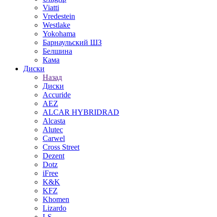
Viatti
Vredestein
Westlake
Yokohama
Барнаульский ШЗ
Белшина
Кама
Диски
Назад
Диски
Accuride
AEZ
ALCAR HYBRIDRAD
Alcasta
Alutec
Carwel
Cross Street
Dezent
Dotz
iFree
K&K
KFZ
Khomen
Lizardo
LS