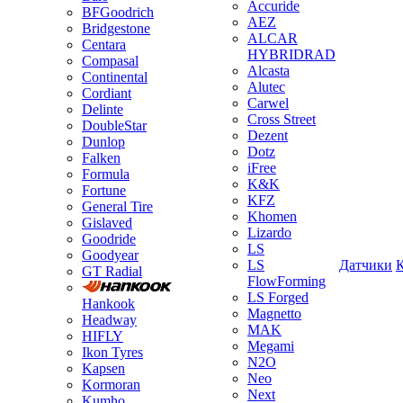
Accuride
BFGoodrich
AEZ
Bridgestone
ALCAR
Centara
HYBRIDRAD
Compasal
Alcasta
Continental
Alutec
Cordiant
Carwel
Delinte
Cross Street
DoubleStar
Dezent
Dunlop
Dotz
Falken
iFree
Formula
K&K
Fortune
KFZ
General Tire
Khomen
Gislaved
Lizardo
Goodride
LS
Goodyear
LS
Датчики
GT Radial
FlowForming
LS Forged
Hankook
Magnetto
Headway
MAK
HIFLY
Megami
Ikon Tyres
N2O
Kapsen
Neo
Kormoran
Next
Kumho