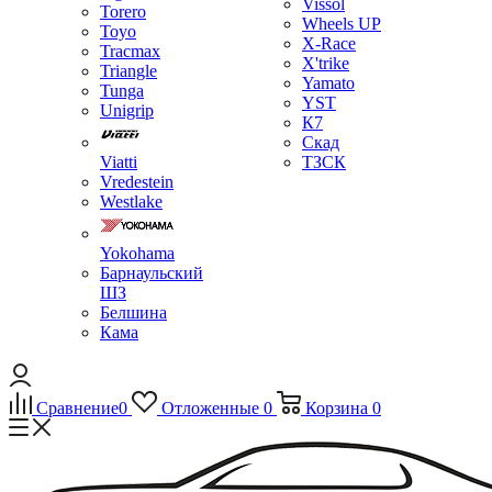
Vissol
Torero
Wheels UP
Toyo
X-Race
Tracmax
X'trike
Triangle
Yamato
Tunga
YST
Unigrip
К7
Скад
Viatti
ТЗСК
Vredestein
Westlake
Yokohama
Барнаульский
ШЗ
Белшина
Кама
Сравнение
0
Отложенные
0
Корзина
0