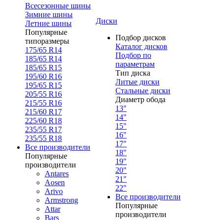
Всесезонные шины
Зимние шины
Диски
Летние шины
Популярные
Подбор дисков
типоразмеры
Каталог дисков
175/65 R14
Подбор по
185/65 R14
параметрам
185/65 R15
Тип диска
195/60 R16
Литые диски
195/65 R15
Стальные диски
205/55 R16
Диаметр обода
215/55 R16
13"
215/60 R17
14"
225/60 R18
15"
235/55 R17
16"
235/55 R18
17"
Все производители
18"
Популярные
19"
производители
20"
Antares
21"
Aosen
22"
Arivo
Все производители
Armstrong
Популярные
Attar
производители
Bars