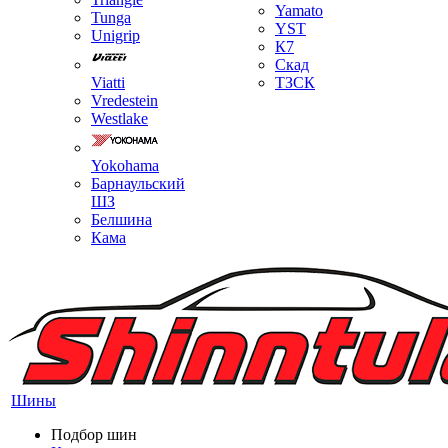
Yamato
Tunga
YST
Unigrip
К7
Скад
Viatti
ТЗСК
Vredestein
Westlake
Yokohama
Барнаульский
ШЗ
Белшина
Кама
Шины
Подбор шин