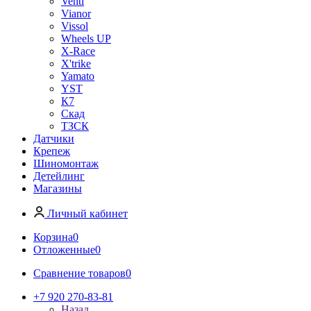
Venti
Vianor
Vissol
Wheels UP
X-Race
X'trike
Yamato
YST
К7
Скад
ТЗСК
Датчики
Крепеж
Шиномонтаж
Детейлинг
Магазины
Личный кабинет
Корзина
0
Отложенные
0
Сравнение товаров
0
+7 920 270-83-81
Назад