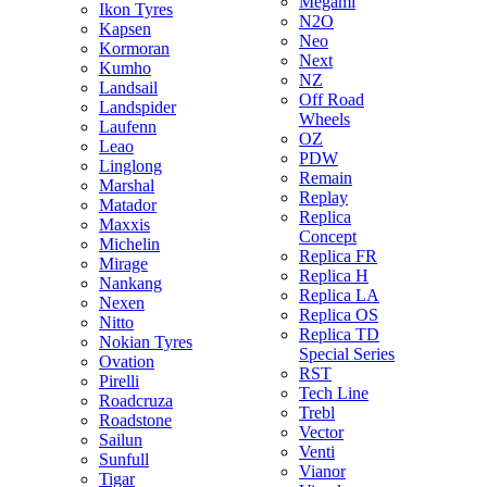
Megami
Ikon Tyres
N2O
Kapsen
Neo
Kormoran
Next
Kumho
NZ
Landsail
Off Road
Landspider
Wheels
Laufenn
OZ
Leao
PDW
Linglong
Remain
Marshal
Replay
Matador
Replica
Maxxis
Concept
Michelin
Replica FR
Mirage
Replica H
Nankang
Replica LA
Nexen
Replica OS
Nitto
Replica TD
Nokian Tyres
Special Series
Ovation
RST
Pirelli
Tech Line
Roadcruza
Trebl
Roadstone
Vector
Sailun
Venti
Sunfull
Vianor
Tigar