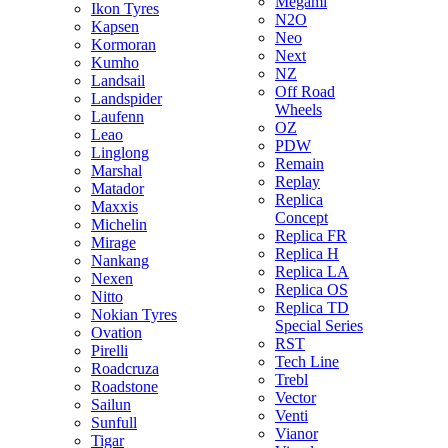
Megami
Ikon Tyres
N2O
Kapsen
Neo
Kormoran
Next
Kumho
NZ
Landsail
Off Road
Landspider
Wheels
Laufenn
OZ
Leao
PDW
Linglong
Remain
Marshal
Replay
Matador
Replica
Maxxis
Concept
Michelin
Replica FR
Mirage
Replica H
Nankang
Replica LA
Nexen
Replica OS
Nitto
Replica TD
Nokian Tyres
Special Series
Ovation
RST
Pirelli
Tech Line
Roadcruza
Trebl
Roadstone
Vector
Sailun
Venti
Sunfull
Vianor
Tigar