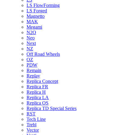
LS FlowForming
LS Forged
Magnetto
MAK
Megami
N2O
Neo
Next
NZ
Off Road Wheels
OZ
PDW
Remain
Replay
Replica Concept
Replica FR
Replica H
Replica LA
Replica OS
Replica TD Special Series
RST
Tech Line
Trebl
Vector