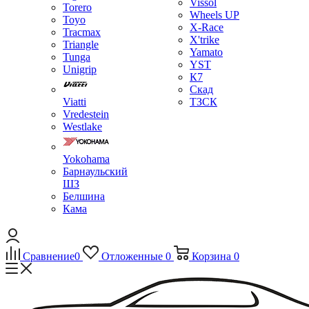
Vissol
Torero
Wheels UP
Toyo
X-Race
Tracmax
X'trike
Triangle
Yamato
Tunga
YST
Unigrip
К7
Скад
Viatti
ТЗСК
Vredestein
Westlake
Yokohama
Барнаульский
ШЗ
Белшина
Кама
Сравнение
0
Отложенные
0
Корзина
0