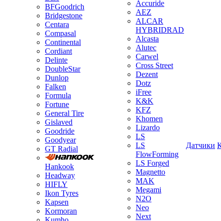
Accuride
BFGoodrich
AEZ
Bridgestone
ALCAR
Centara
HYBRIDRAD
Compasal
Alcasta
Continental
Alutec
Cordiant
Carwel
Delinte
Cross Street
DoubleStar
Dezent
Dunlop
Dotz
Falken
iFree
Formula
K&K
Fortune
KFZ
General Tire
Khomen
Gislaved
Lizardo
Goodride
LS
Goodyear
LS
Датчики
GT Radial
FlowForming
LS Forged
Hankook
Magnetto
Headway
MAK
HIFLY
Megami
Ikon Tyres
N2O
Kapsen
Neo
Kormoran
Next
Kumho