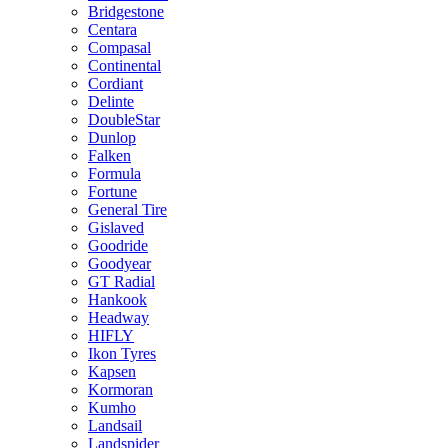
Bridgestone
Centara
Compasal
Continental
Cordiant
Delinte
DoubleStar
Dunlop
Falken
Formula
Fortune
General Tire
Gislaved
Goodride
Goodyear
GT Radial
Hankook
Headway
HIFLY
Ikon Tyres
Kapsen
Kormoran
Kumho
Landsail
Landspider