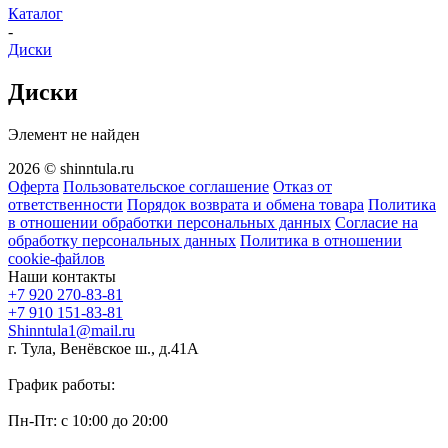
Каталог
-
Диски
Диски
Элемент не найден
2026 © shinntula.ru
Оферта
Пользовательское соглашение
Отказ от
ответственности
Порядок возврата и обмена товара
Политика
в отношении обработки персональных данных
Согласие на
обработку персональных данных
Политика в отношении
cookie-файлов
Наши контакты
+7 920 270-83-81
+7 910 151-83-81
Shinntula1@mail.ru
г. Тула, Венёвское ш., д.41А
График работы:
Пн-Пт: с 10:00 до 20:00