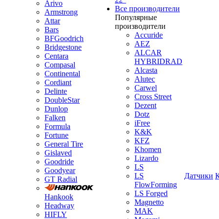
Arivo
Все производители
Armstrong
Популярные
Attar
производители
Bars
Accuride
BFGoodrich
AEZ
Bridgestone
ALCAR
Centara
HYBRIDRAD
Compasal
Alcasta
Continental
Alutec
Cordiant
Carwel
Delinte
Cross Street
DoubleStar
Dezent
Dunlop
Dotz
Falken
iFree
Formula
K&K
Fortune
KFZ
General Tire
Khomen
Gislaved
Lizardo
Goodride
LS
Goodyear
LS
Датчики
GT Radial
FlowForming
LS Forged
Hankook
Magnetto
Headway
MAK
HIFLY