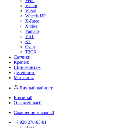
Venti
Vianor
Vissol
Wheels UP
X-Race
X'trike
Yamato
YST
К7
Скад
ТЗСК
Датчики
Крепеж
Шиномонтаж
Детейлинг
Магазины
Личный кабинет
Корзина
0
Отложенные
0
Сравнение товаров
0
+7 920 270-83-81
Назад