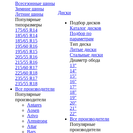
Всесезонные шины
Зимние шины
Диски
Летние шины
Популярные
Подбор дисков
типоразмеры
Каталог дисков
175/65 R14
Подбор по
185/65 R14
параметрам
185/65 R15
Тип диска
195/60 R16
Литые диски
195/65 R15
Стальные диски
205/55 R16
Диаметр обода
215/55 R16
13"
215/60 R17
14"
225/60 R18
15"
235/55 R17
16"
235/55 R18
17"
Все производители
18"
Популярные
19"
производители
20"
Antares
21"
Aosen
22"
Arivo
Все производители
Armstrong
Популярные
Attar
производители
Bars