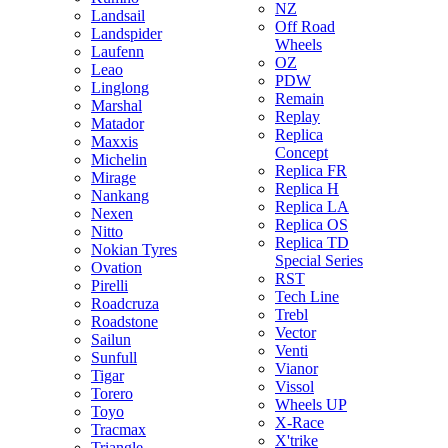
NZ
Landsail
Off Road
Landspider
Wheels
Laufenn
OZ
Leao
PDW
Linglong
Remain
Marshal
Replay
Matador
Replica
Maxxis
Concept
Michelin
Replica FR
Mirage
Replica H
Nankang
Replica LA
Nexen
Replica OS
Nitto
Replica TD
Nokian Tyres
Special Series
Ovation
RST
Pirelli
Tech Line
Roadcruza
Trebl
Roadstone
Vector
Sailun
Venti
Sunfull
Vianor
Tigar
Vissol
Torero
Wheels UP
Toyo
X-Race
Tracmax
X'trike
Triangle