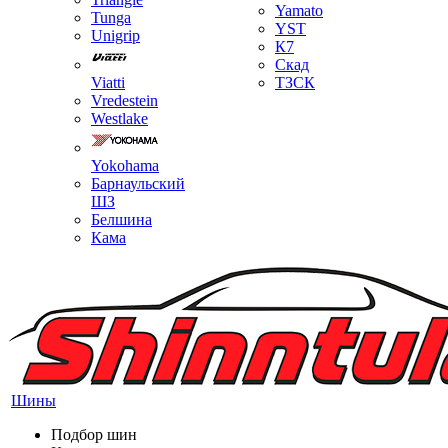
Yamato
Tunga
YST
Unigrip
К7
Скад
Viatti
ТЗСК
Vredestein
Westlake
Yokohama
Барнаульский
ШЗ
Белшина
Кама
Шины
Подбор шин