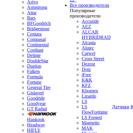
Arivo
Все производители
Armstrong
Популярные
Attar
производители
Bars
Accuride
BFGoodrich
AEZ
Bridgestone
ALCAR
Centara
HYBRIDRAD
Compasal
Alcasta
Continental
Alutec
Cordiant
Carwel
Delinte
Cross Street
DoubleStar
Dezent
Dunlop
Dotz
Falken
iFree
Formula
K&K
Fortune
KFZ
General Tire
Khomen
Gislaved
Lizardo
Goodride
LS
Goodyear
LS
Датчики
GT Radial
FlowForming
LS Forged
Hankook
Magnetto
Headway
MAK
HIFLY