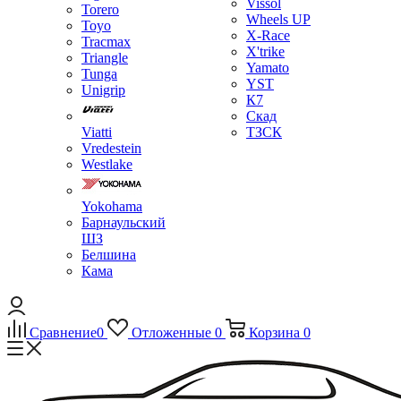
Vissol
Torero
Wheels UP
Toyo
X-Race
Tracmax
X'trike
Triangle
Yamato
Tunga
YST
Unigrip
К7
Скад
Viatti
ТЗСК
Vredestein
Westlake
Yokohama
Барнаульский
ШЗ
Белшина
Кама
Сравнение
0
Отложенные
0
Корзина
0