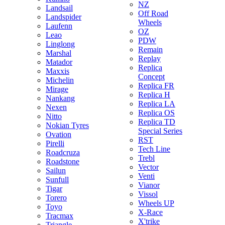
NZ
Landsail
Off Road
Landspider
Wheels
Laufenn
OZ
Leao
PDW
Linglong
Remain
Marshal
Replay
Matador
Replica
Maxxis
Concept
Michelin
Replica FR
Mirage
Replica H
Nankang
Replica LA
Nexen
Replica OS
Nitto
Replica TD
Nokian Tyres
Special Series
Ovation
RST
Pirelli
Tech Line
Roadcruza
Trebl
Roadstone
Vector
Sailun
Venti
Sunfull
Vianor
Tigar
Vissol
Torero
Wheels UP
Toyo
X-Race
Tracmax
X'trike
Triangle