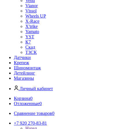
Venti
Vianor
Vissol
Wheels UP
X-Race
X'trike
Yamato
YST
К7
Скад
ТЗСК
Датчики
Крепеж
Шиномонтаж
Детейлинг
Магазины
Личный кабинет
Корзина
0
Отложенные
0
Сравнение товаров
0
+7 920 270-83-81
Назад