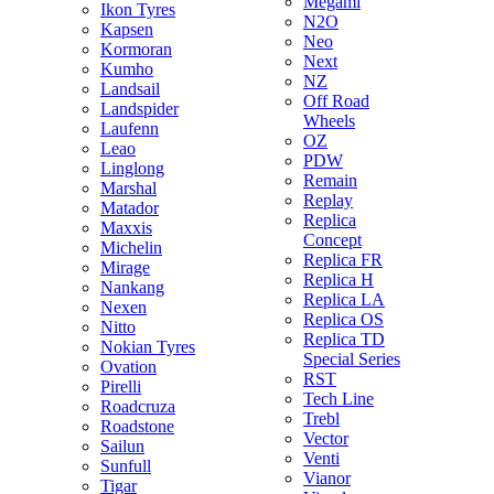
Megami
Ikon Tyres
N2O
Kapsen
Neo
Kormoran
Next
Kumho
NZ
Landsail
Off Road
Landspider
Wheels
Laufenn
OZ
Leao
PDW
Linglong
Remain
Marshal
Replay
Matador
Replica
Maxxis
Concept
Michelin
Replica FR
Mirage
Replica H
Nankang
Replica LA
Nexen
Replica OS
Nitto
Replica TD
Nokian Tyres
Special Series
Ovation
RST
Pirelli
Tech Line
Roadcruza
Trebl
Roadstone
Vector
Sailun
Venti
Sunfull
Vianor
Tigar