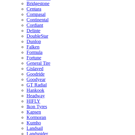
Bridgestone
Centara
Compasal
Continental
Cordiant
Delinte
DoubleStar
Dunlop
Falken
Formula
Fortune
General Tire
Gislaved
Goodride
Goodyear
GT Radial
Hankook
Headway
HIFLY
Ikon Tyres
Kapsen
Kormoran
Kumho
Landsail
Landspider