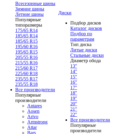
Всесезонные шины
Зимние шины
Диски
Летние шины
Популярные
Подбор дисков
типоразмеры
Каталог дисков
175/65 R14
Подбор по
185/65 R14
параметрам
185/65 R15
Тип диска
195/60 R16
Литые диски
195/65 R15
Стальные диски
205/55 R16
Диаметр обода
215/55 R16
13"
215/60 R17
14"
225/60 R18
15"
235/55 R17
16"
235/55 R18
17"
Все производители
18"
Популярные
19"
производители
20"
Antares
21"
Aosen
22"
Arivo
Все производители
Armstrong
Популярные
Attar
производители
Bars