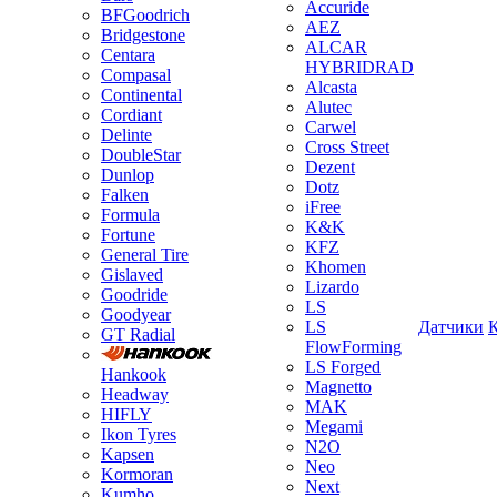
Accuride
BFGoodrich
AEZ
Bridgestone
ALCAR
Centara
HYBRIDRAD
Compasal
Alcasta
Continental
Alutec
Cordiant
Carwel
Delinte
Cross Street
DoubleStar
Dezent
Dunlop
Dotz
Falken
iFree
Formula
K&K
Fortune
KFZ
General Tire
Khomen
Gislaved
Lizardo
Goodride
LS
Goodyear
LS
Датчики
GT Radial
FlowForming
LS Forged
Hankook
Magnetto
Headway
MAK
HIFLY
Megami
Ikon Tyres
N2O
Kapsen
Neo
Kormoran
Next
Kumho