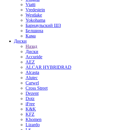
Viatti
Vredestein
Westlake
Yokohama
Барнаульский ШЗ
Белшина
Кама
Диски
Назад
Диски
Accuride
AEZ
ALCAR HYBRIDRAD
Alcasta
Alutec
Carwel
Cross Street
Dezent
Dotz
iFree
K&K
KFZ
Khomen
Lizardo
LS