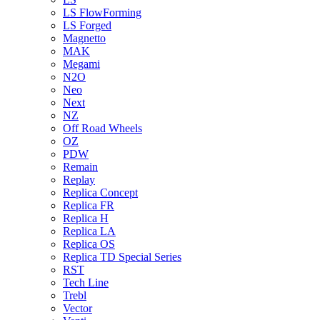
LS FlowForming
LS Forged
Magnetto
MAK
Megami
N2O
Neo
Next
NZ
Off Road Wheels
OZ
PDW
Remain
Replay
Replica Concept
Replica FR
Replica H
Replica LA
Replica OS
Replica TD Special Series
RST
Tech Line
Trebl
Vector