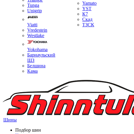
Yamato
Tunga
YST
Unigrip
К7
Скад
Viatti
ТЗСК
Vredestein
Westlake
Yokohama
Барнаульский
ШЗ
Белшина
Кама
Шины
Подбор шин