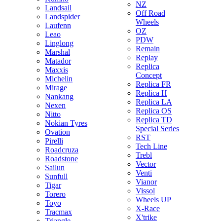
NZ
Landsail
Off Road
Landspider
Wheels
Laufenn
OZ
Leao
PDW
Linglong
Remain
Marshal
Replay
Matador
Replica
Maxxis
Concept
Michelin
Replica FR
Mirage
Replica H
Nankang
Replica LA
Nexen
Replica OS
Nitto
Replica TD
Nokian Tyres
Special Series
Ovation
RST
Pirelli
Tech Line
Roadcruza
Trebl
Roadstone
Vector
Sailun
Venti
Sunfull
Vianor
Tigar
Vissol
Torero
Wheels UP
Toyo
X-Race
Tracmax
X'trike
Triangle