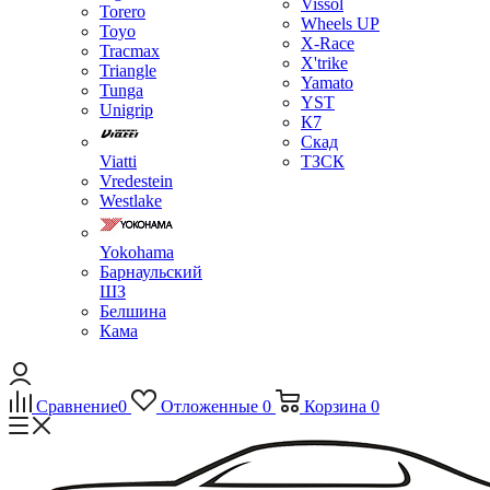
Vissol
Torero
Wheels UP
Toyo
X-Race
Tracmax
X'trike
Triangle
Yamato
Tunga
YST
Unigrip
К7
Скад
Viatti
ТЗСК
Vredestein
Westlake
Yokohama
Барнаульский
ШЗ
Белшина
Кама
Сравнение
0
Отложенные
0
Корзина
0