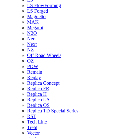
LS FlowForming
LS Forged
Magnetto
MAK
Megami
N2O
Neo
Next
NZ
Off Road Wheels
OZ
PDW
Remain
Replay
Replica Concept
Replica FR
Replica H
Replica LA
Replica OS
Replica TD Special Series
RST
Tech Line
Trebl
Vector