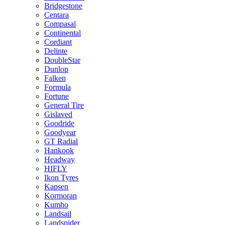
Bridgestone
Centara
Compasal
Continental
Cordiant
Delinte
DoubleStar
Dunlop
Falken
Formula
Fortune
General Tire
Gislaved
Goodride
Goodyear
GT Radial
Hankook
Headway
HIFLY
Ikon Tyres
Kapsen
Kormoran
Kumho
Landsail
Landspider