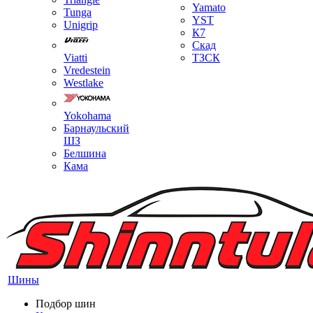
Yamato
Tunga
YST
Unigrip
К7
Скад
Viatti
ТЗСК
Vredestein
Westlake
Yokohama
Барнаульский
ШЗ
Белшина
Кама
Шины
Подбор шин