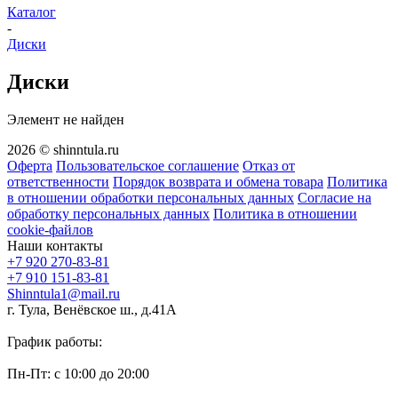
Каталог
-
Диски
Диски
Элемент не найден
2026 © shinntula.ru
Оферта
Пользовательское соглашение
Отказ от
ответственности
Порядок возврата и обмена товара
Политика
в отношении обработки персональных данных
Согласие на
обработку персональных данных
Политика в отношении
cookie-файлов
Наши контакты
+7 920 270-83-81
+7 910 151-83-81
Shinntula1@mail.ru
г. Тула, Венёвское ш., д.41А
График работы:
Пн-Пт: с 10:00 до 20:00