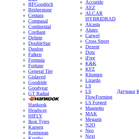
Accuride
BFGoodrich
AEZ
Bridgestone
ALCAR
Centara
HYBRIDRAD
Compasal
Alcasta
Continental
Alutec
Cordiant
Carwel
Delinte
Cross Street
DoubleStar
Dezent
Dunlop
Dotz
Falken
iFree
Formula
K&K
Fortune
KFZ
General Tire
Khomen
Gislaved
Lizardo
Goodride
LS
Goodyear
LS
Датчики
GT Radial
FlowForming
LS Forged
Hankook
Magnetto
Headway
MAK
HIFLY
Megami
Ikon Tyres
N2O
Kapsen
Neo
Kormoran
Next
Kumho