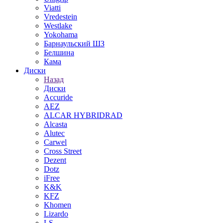
Viatti
Vredestein
Westlake
Yokohama
Барнаульский ШЗ
Белшина
Кама
Диски
Назад
Диски
Accuride
AEZ
ALCAR HYBRIDRAD
Alcasta
Alutec
Carwel
Cross Street
Dezent
Dotz
iFree
K&K
KFZ
Khomen
Lizardo
LS