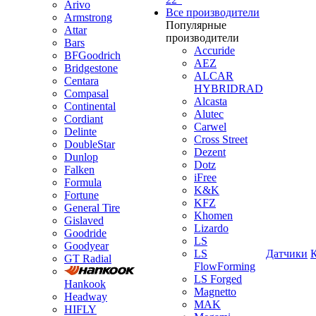
Arivo
Все производители
Armstrong
Популярные
Attar
производители
Bars
Accuride
BFGoodrich
AEZ
Bridgestone
ALCAR
Centara
HYBRIDRAD
Compasal
Alcasta
Continental
Alutec
Cordiant
Carwel
Delinte
Cross Street
DoubleStar
Dezent
Dunlop
Dotz
Falken
iFree
Formula
K&K
Fortune
KFZ
General Tire
Khomen
Gislaved
Lizardo
Goodride
LS
Goodyear
LS
Датчики
GT Radial
FlowForming
LS Forged
Hankook
Magnetto
Headway
MAK
HIFLY