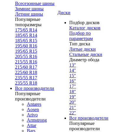
Всесезонные шины
Зимние шины
Диски
Летние шины
Популярные
Подбор дисков
типоразмеры
Каталог дисков
175/65 R14
Подбор по
185/65 R14
параметрам
185/65 R15
Тип диска
195/60 R16
Литые диски
195/65 R15
Стальные диски
205/55 R16
Диаметр обода
215/55 R16
13"
215/60 R17
14"
225/60 R18
15"
235/55 R17
16"
235/55 R18
17"
Все производители
18"
Популярные
19"
производители
20"
Antares
21"
Aosen
22"
Arivo
Все производители
Armstrong
Популярные
Attar
производители
Bars