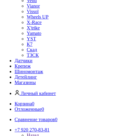
Venti
Vianor
Vissol
Wheels UP
X-Race
X'trike
Yamato
YST
К7
Скад
ТЗСК
Датчики
Крепеж
Шиномонтаж
Детейлинг
Магазины
Личный кабинет
Корзина
0
Отложенные
0
Сравнение товаров
0
+7 920 270-83-81
Назад