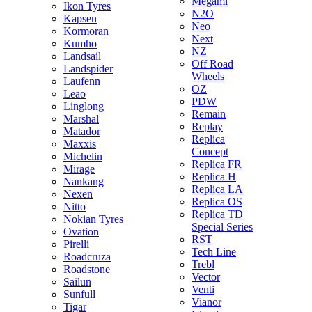
Megami
Ikon Tyres
N2O
Kapsen
Neo
Kormoran
Next
Kumho
NZ
Landsail
Off Road
Landspider
Wheels
Laufenn
OZ
Leao
PDW
Linglong
Remain
Marshal
Replay
Matador
Replica
Maxxis
Concept
Michelin
Replica FR
Mirage
Replica H
Nankang
Replica LA
Nexen
Replica OS
Nitto
Replica TD
Nokian Tyres
Special Series
Ovation
RST
Pirelli
Tech Line
Roadcruza
Trebl
Roadstone
Vector
Sailun
Venti
Sunfull
Vianor
Tigar