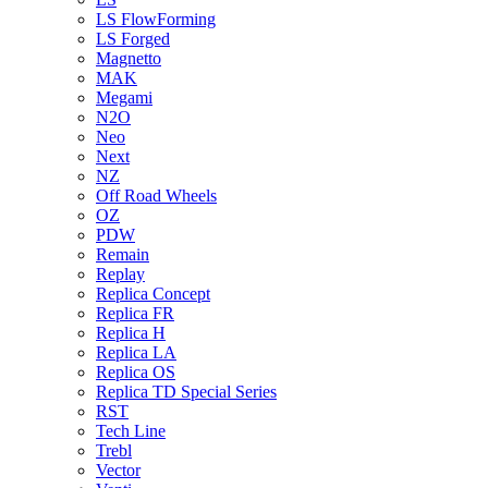
LS FlowForming
LS Forged
Magnetto
MAK
Megami
N2O
Neo
Next
NZ
Off Road Wheels
OZ
PDW
Remain
Replay
Replica Concept
Replica FR
Replica H
Replica LA
Replica OS
Replica TD Special Series
RST
Tech Line
Trebl
Vector