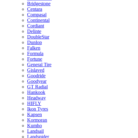
Bridgestone
Centara
Compasal
Continental
Cordiant
Delinte
DoubleStar
Dunlop
Falken
Formula
Fortune
General Tire
Gislaved
Goodride
Goodyear
GT Radial
Hankook
Headway
HIFLY
Ikon Tyres
Kapsen
Kormoran
Kumho
Landsail
Landspider