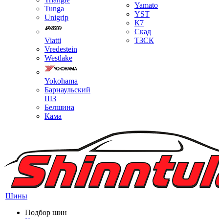
Yamato
Tunga
YST
Unigrip
К7
Скад
Viatti
ТЗСК
Vredestein
Westlake
Yokohama
Барнаульский
ШЗ
Белшина
Кама
Шины
Подбор шин