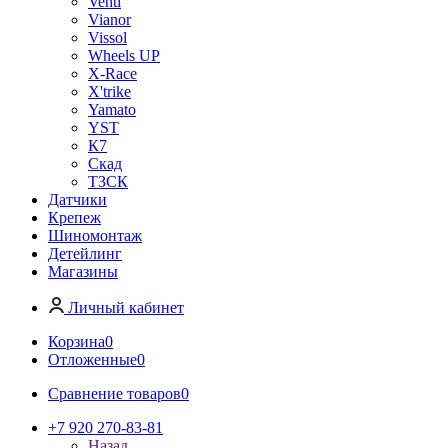
Venti
Vianor
Vissol
Wheels UP
X-Race
X'trike
Yamato
YST
К7
Скад
ТЗСК
Датчики
Крепеж
Шиномонтаж
Детейлинг
Магазины
Личный кабинет
Корзина
0
Отложенные
0
Сравнение товаров
0
+7 920 270-83-81
Назад