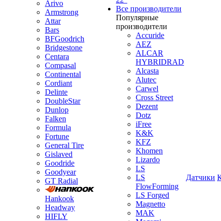
Arivo
Все производители
Armstrong
Популярные
Attar
производители
Bars
Accuride
BFGoodrich
AEZ
Bridgestone
ALCAR
Centara
HYBRIDRAD
Compasal
Alcasta
Continental
Alutec
Cordiant
Carwel
Delinte
Cross Street
DoubleStar
Dezent
Dunlop
Dotz
Falken
iFree
Formula
K&K
Fortune
KFZ
General Tire
Khomen
Gislaved
Lizardo
Goodride
LS
Goodyear
LS
Датчики
GT Radial
FlowForming
LS Forged
Hankook
Magnetto
Headway
MAK
HIFLY