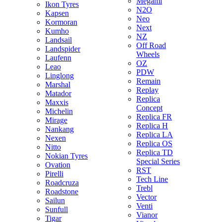
Megami
Ikon Tyres
N2O
Kapsen
Neo
Kormoran
Next
Kumho
NZ
Landsail
Off Road
Landspider
Wheels
Laufenn
OZ
Leao
PDW
Linglong
Remain
Marshal
Replay
Matador
Replica
Maxxis
Concept
Michelin
Replica FR
Mirage
Replica H
Nankang
Replica LA
Nexen
Replica OS
Nitto
Replica TD
Nokian Tyres
Special Series
Ovation
RST
Pirelli
Tech Line
Roadcruza
Trebl
Roadstone
Vector
Sailun
Venti
Sunfull
Vianor
Tigar