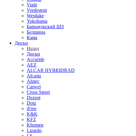
Viatti
Vredestein
Westlake
Yokohama
Барнаульский ШЗ
Белшина
Кама
Диски
Назад
Диски
Accuride
AEZ
ALCAR HYBRIDRAD
Alcasta
Alutec
Carwel
Cross Street
Dezent
Dotz
iFree
K&K
KFZ
Khomen
Lizardo
LS