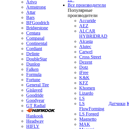
Arivo
Все производители
Armstrong
Популярные
Attar
производители
Bars
Accuride
BFGoodrich
AEZ
Bridgestone
ALCAR
Centara
HYBRIDRAD
Compasal
Alcasta
Continental
Alutec
Cordiant
Carwel
Delinte
Cross Street
DoubleStar
Dezent
Dunlop
Dotz
Falken
iFree
Formula
K&K
Fortune
KFZ
General Tire
Khomen
Gislaved
Lizardo
Goodride
LS
Goodyear
LS
Датчики
GT Radial
FlowForming
LS Forged
Hankook
Magnetto
Headway
MAK
HIFLY