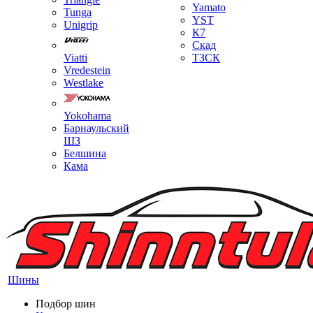
Yamato
Tunga
YST
Unigrip
К7
Скад
Viatti
ТЗСК
Vredestein
Westlake
Yokohama
Барнаульский
ШЗ
Белшина
Кама
Шины
Подбор шин