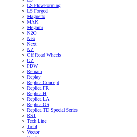
LS FlowForming
LS Forged
Magnetto
MAK
Megami
N2O
Neo
Next
NZ
Off Road Wheels
OZ
PDW
Remain
Replay
Replica Concept
Replica FR
Replica H
Replica LA
Replica OS
Replica TD Special Series
RST
Tech Line
Trebl
Vector