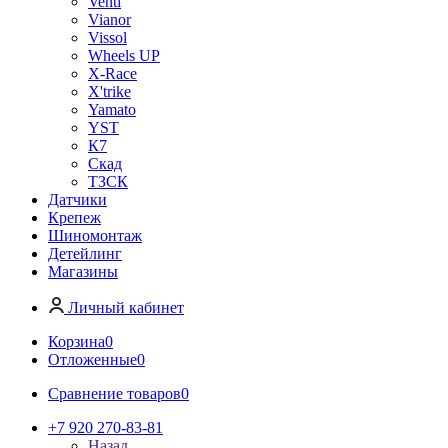
Venti
Vianor
Vissol
Wheels UP
X-Race
X'trike
Yamato
YST
К7
Скад
ТЗСК
Датчики
Крепеж
Шиномонтаж
Детейлинг
Магазины
Личный кабинет
Корзина
0
Отложенные
0
Сравнение товаров
0
+7 920 270-83-81
Назад