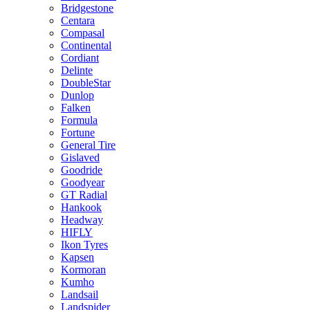
Bridgestone
Centara
Compasal
Continental
Cordiant
Delinte
DoubleStar
Dunlop
Falken
Formula
Fortune
General Tire
Gislaved
Goodride
Goodyear
GT Radial
Hankook
Headway
HIFLY
Ikon Tyres
Kapsen
Kormoran
Kumho
Landsail
Landspider