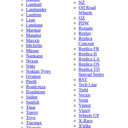
NZ
Landsail
Off Road
Landspider
Wheels
Laufenn
OZ
Leao
PDW
Linglong
Remain
Marshal
Replay
Matador
Replica
Maxxis
Concept
Michelin
Replica FR
Mirage
Replica H
Nankang
Replica LA
Nexen
Replica OS
Nitto
Replica TD
Nokian Tyres
Special Series
Ovation
RST
Pirelli
Tech Line
Roadcruza
Trebl
Roadstone
Vector
Sailun
Venti
Sunfull
Vianor
Tigar
Vissol
Torero
Wheels UP
Toyo
X-Race
Tracmax
X'trike
Triangle