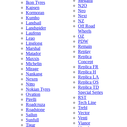
Megami
Ikon Tyres
N2O
Kapsen
Neo
Kormoran
Next
Kumho
NZ
Landsail
Off Road
Landspider
Wheels
Laufenn
OZ
Leao
PDW
Linglong
Remain
Marshal
Replay
Matador
Replica
Maxxis
Concept
Michelin
Replica FR
Mirage
Replica H
Nankang
Replica LA
Nexen
Replica OS
Nitto
Replica TD
Nokian Tyres
Special Series
Ovation
RST
Pirelli
Tech Line
Roadcruza
Trebl
Roadstone
Vector
Sailun
Venti
Sunfull
Vianor
Tigar