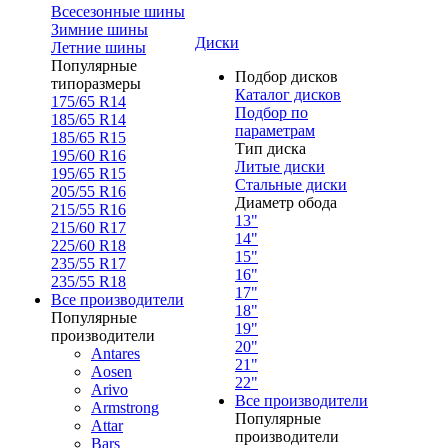
Всесезонные шины
Зимние шины
Диски
Летние шины
Популярные
Подбор дисков
типоразмеры
Каталог дисков
175/65 R14
Подбор по
185/65 R14
параметрам
185/65 R15
Тип диска
195/60 R16
Литые диски
195/65 R15
Стальные диски
205/55 R16
Диаметр обода
215/55 R16
13"
215/60 R17
14"
225/60 R18
15"
235/55 R17
16"
235/55 R18
17"
Все производители
18"
Популярные
19"
производители
20"
Antares
21"
Aosen
22"
Arivo
Все производители
Armstrong
Популярные
Attar
производители
Bars