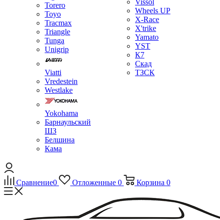
Vissol
Torero
Wheels UP
Toyo
X-Race
Tracmax
X'trike
Triangle
Yamato
Tunga
YST
Unigrip
К7
Скад
Viatti
ТЗСК
Vredestein
Westlake
Yokohama
Барнаульский
ШЗ
Белшина
Кама
Сравнение
0
Отложенные
0
Корзина
0