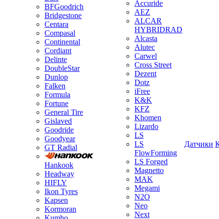
Accuride
BFGoodrich
AEZ
Bridgestone
ALCAR
Centara
HYBRIDRAD
Compasal
Alcasta
Continental
Alutec
Cordiant
Carwel
Delinte
Cross Street
DoubleStar
Dezent
Dunlop
Dotz
Falken
iFree
Formula
K&K
Fortune
KFZ
General Tire
Khomen
Gislaved
Lizardo
Goodride
LS
Goodyear
LS
Датчики
GT Radial
FlowForming
LS Forged
Hankook
Magnetto
Headway
MAK
HIFLY
Megami
Ikon Tyres
N2O
Kapsen
Neo
Kormoran
Next
Kumho