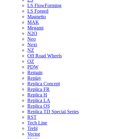
LS FlowForming
LS Forged
Magnetto
MAK
Megami
N2O
Neo
Next
NZ
Off Road Wheels
OZ
PDW
Remain
Replay
Replica Concept
Replica FR
Replica H
Replica LA
Replica OS
Replica TD Special Series
RST
Tech Line
Trebl
Vector