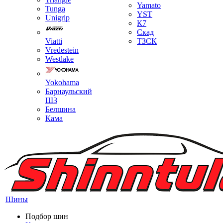
Yamato
Tunga
YST
Unigrip
К7
Скад
Viatti
ТЗСК
Vredestein
Westlake
Yokohama
Барнаульский
ШЗ
Белшина
Кама
Шины
Подбор шин