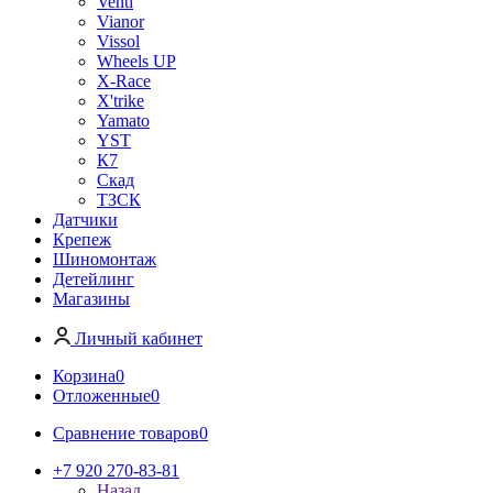
Venti
Vianor
Vissol
Wheels UP
X-Race
X'trike
Yamato
YST
К7
Скад
ТЗСК
Датчики
Крепеж
Шиномонтаж
Детейлинг
Магазины
Личный кабинет
Корзина
0
Отложенные
0
Сравнение товаров
0
+7 920 270-83-81
Назад