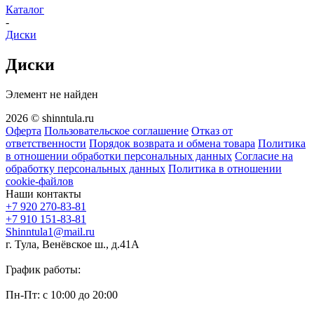
Каталог
-
Диски
Диски
Элемент не найден
2026 © shinntula.ru
Оферта
Пользовательское соглашение
Отказ от
ответственности
Порядок возврата и обмена товара
Политика
в отношении обработки персональных данных
Согласие на
обработку персональных данных
Политика в отношении
cookie-файлов
Наши контакты
+7 920 270-83-81
+7 910 151-83-81
Shinntula1@mail.ru
г. Тула, Венёвское ш., д.41А
График работы:
Пн-Пт: с 10:00 до 20:00