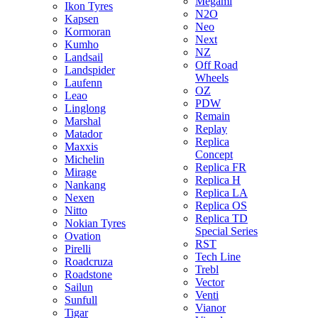
Megami
Ikon Tyres
N2O
Kapsen
Neo
Kormoran
Next
Kumho
NZ
Landsail
Off Road
Landspider
Wheels
Laufenn
OZ
Leao
PDW
Linglong
Remain
Marshal
Replay
Matador
Replica
Maxxis
Concept
Michelin
Replica FR
Mirage
Replica H
Nankang
Replica LA
Nexen
Replica OS
Nitto
Replica TD
Nokian Tyres
Special Series
Ovation
RST
Pirelli
Tech Line
Roadcruza
Trebl
Roadstone
Vector
Sailun
Venti
Sunfull
Vianor
Tigar