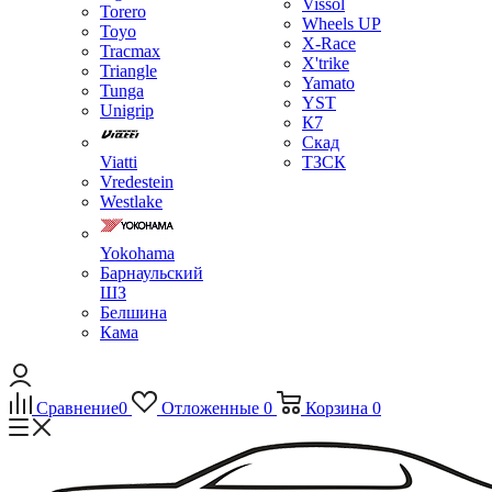
Vissol
Torero
Wheels UP
Toyo
X-Race
Tracmax
X'trike
Triangle
Yamato
Tunga
YST
Unigrip
К7
Скад
Viatti
ТЗСК
Vredestein
Westlake
Yokohama
Барнаульский
ШЗ
Белшина
Кама
Сравнение
0
Отложенные
0
Корзина
0