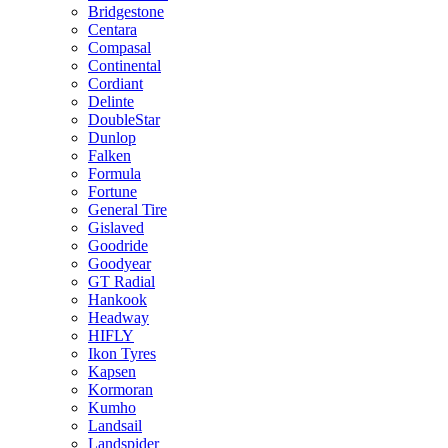
Bridgestone
Centara
Compasal
Continental
Cordiant
Delinte
DoubleStar
Dunlop
Falken
Formula
Fortune
General Tire
Gislaved
Goodride
Goodyear
GT Radial
Hankook
Headway
HIFLY
Ikon Tyres
Kapsen
Kormoran
Kumho
Landsail
Landspider