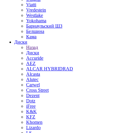
Viatti
Vredestein
Westlake
Yokohama
Барнаульский ШЗ
Белшина
Кама
Диски
Назад
Диски
Accuride
AEZ
ALCAR HYBRIDRAD
Alcasta
Alutec
Carwel
Cross Street
Dezent
Dotz
iFree
K&K
KFZ
Khomen
Lizardo
LS