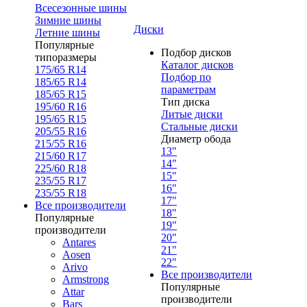
Всесезонные шины
Зимние шины
Диски
Летние шины
Популярные
Подбор дисков
типоразмеры
Каталог дисков
175/65 R14
Подбор по
185/65 R14
параметрам
185/65 R15
Тип диска
195/60 R16
Литые диски
195/65 R15
Стальные диски
205/55 R16
Диаметр обода
215/55 R16
13"
215/60 R17
14"
225/60 R18
15"
235/55 R17
16"
235/55 R18
17"
Все производители
18"
Популярные
19"
производители
20"
Antares
21"
Aosen
22"
Arivo
Все производители
Armstrong
Популярные
Attar
производители
Bars