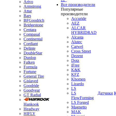
Arivo
Все производители
Armstrong
Популярные
Attar
производители
Bars
Accuride
BFGoodrich
AEZ
Bridgestone
ALCAR
Centara
HYBRIDRAD
Compasal
Alcasta
Continental
Alutec
Cordiant
Carwel
Delinte
Cross Street
DoubleStar
Dezent
Dunlop
Dotz
Falken
iFree
Formula
K&K
Fortune
KFZ
General Tire
Khomen
Gislaved
Lizardo
Goodride
LS
Goodyear
LS
Датчики
GT Radial
FlowForming
LS Forged
Hankook
Magnetto
Headway
MAK
HIFLY