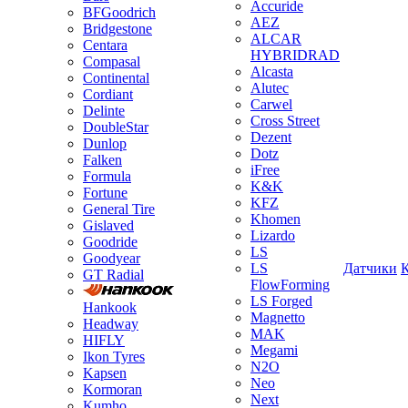
Accuride
BFGoodrich
AEZ
Bridgestone
ALCAR
Centara
HYBRIDRAD
Compasal
Alcasta
Continental
Alutec
Cordiant
Carwel
Delinte
Cross Street
DoubleStar
Dezent
Dunlop
Dotz
Falken
iFree
Formula
K&K
Fortune
KFZ
General Tire
Khomen
Gislaved
Lizardo
Goodride
LS
Goodyear
LS
Датчики
GT Radial
FlowForming
LS Forged
Hankook
Magnetto
Headway
MAK
HIFLY
Megami
Ikon Tyres
N2O
Kapsen
Neo
Kormoran
Next
Kumho