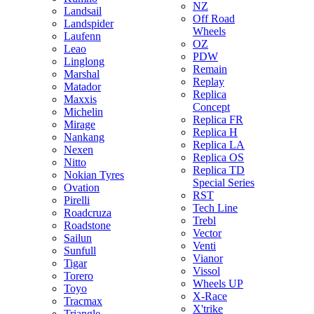
NZ
Landsail
Off Road
Landspider
Wheels
Laufenn
OZ
Leao
PDW
Linglong
Remain
Marshal
Replay
Matador
Replica
Maxxis
Concept
Michelin
Replica FR
Mirage
Replica H
Nankang
Replica LA
Nexen
Replica OS
Nitto
Replica TD
Nokian Tyres
Special Series
Ovation
RST
Pirelli
Tech Line
Roadcruza
Trebl
Roadstone
Vector
Sailun
Venti
Sunfull
Vianor
Tigar
Vissol
Torero
Wheels UP
Toyo
X-Race
Tracmax
X'trike
Triangle