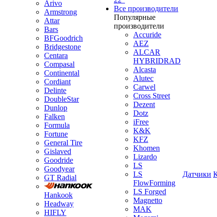
Arivo
Все производители
Armstrong
Популярные
Attar
производители
Bars
Accuride
BFGoodrich
AEZ
Bridgestone
ALCAR
Centara
HYBRIDRAD
Compasal
Alcasta
Continental
Alutec
Cordiant
Carwel
Delinte
Cross Street
DoubleStar
Dezent
Dunlop
Dotz
Falken
iFree
Formula
K&K
Fortune
KFZ
General Tire
Khomen
Gislaved
Lizardo
Goodride
LS
Goodyear
LS
Датчики
GT Radial
FlowForming
LS Forged
Hankook
Magnetto
Headway
MAK
HIFLY