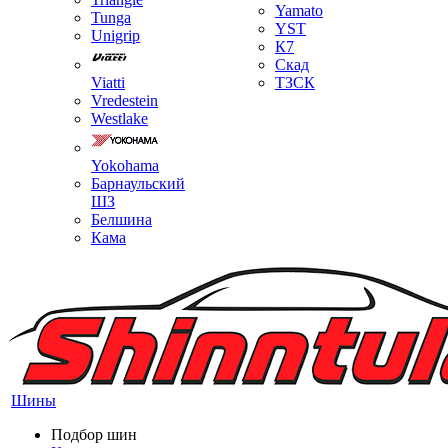
Yamato
Tunga
YST
Unigrip
К7
Скад
Viatti
ТЗСК
Vredestein
Westlake
Yokohama
Барнаульский
ШЗ
Белшина
Кама
Шины
Подбор шин