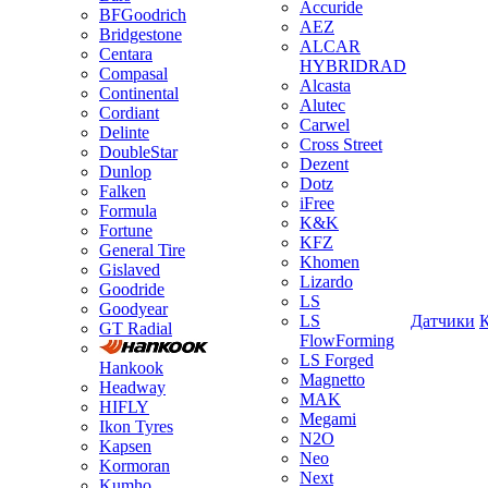
Accuride
BFGoodrich
AEZ
Bridgestone
ALCAR
Centara
HYBRIDRAD
Compasal
Alcasta
Continental
Alutec
Cordiant
Carwel
Delinte
Cross Street
DoubleStar
Dezent
Dunlop
Dotz
Falken
iFree
Formula
K&K
Fortune
KFZ
General Tire
Khomen
Gislaved
Lizardo
Goodride
LS
Goodyear
LS
Датчики
GT Radial
FlowForming
LS Forged
Hankook
Magnetto
Headway
MAK
HIFLY
Megami
Ikon Tyres
N2O
Kapsen
Neo
Kormoran
Next
Kumho