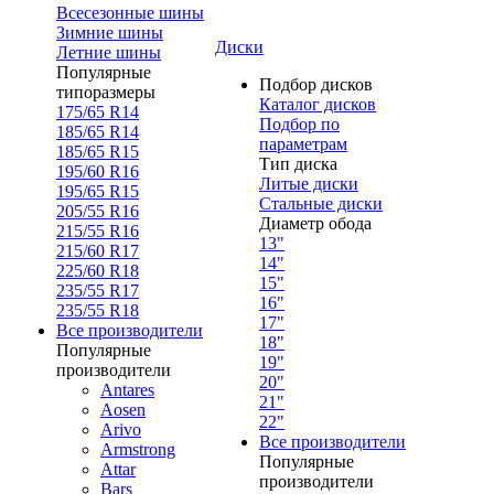
Всесезонные шины
Зимние шины
Диски
Летние шины
Популярные
Подбор дисков
типоразмеры
Каталог дисков
175/65 R14
Подбор по
185/65 R14
параметрам
185/65 R15
Тип диска
195/60 R16
Литые диски
195/65 R15
Стальные диски
205/55 R16
Диаметр обода
215/55 R16
13"
215/60 R17
14"
225/60 R18
15"
235/55 R17
16"
235/55 R18
17"
Все производители
18"
Популярные
19"
производители
20"
Antares
21"
Aosen
22"
Arivo
Все производители
Armstrong
Популярные
Attar
производители
Bars