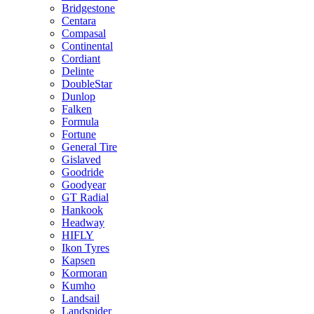
Bridgestone
Centara
Compasal
Continental
Cordiant
Delinte
DoubleStar
Dunlop
Falken
Formula
Fortune
General Tire
Gislaved
Goodride
Goodyear
GT Radial
Hankook
Headway
HIFLY
Ikon Tyres
Kapsen
Kormoran
Kumho
Landsail
Landspider