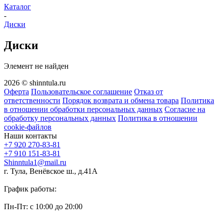
Каталог
-
Диски
Диски
Элемент не найден
2026 © shinntula.ru
Оферта
Пользовательское соглашение
Отказ от
ответственности
Порядок возврата и обмена товара
Политика
в отношении обработки персональных данных
Согласие на
обработку персональных данных
Политика в отношении
cookie-файлов
Наши контакты
+7 920 270-83-81
+7 910 151-83-81
Shinntula1@mail.ru
г. Тула, Венёвское ш., д.41А
График работы:
Пн-Пт: с 10:00 до 20:00