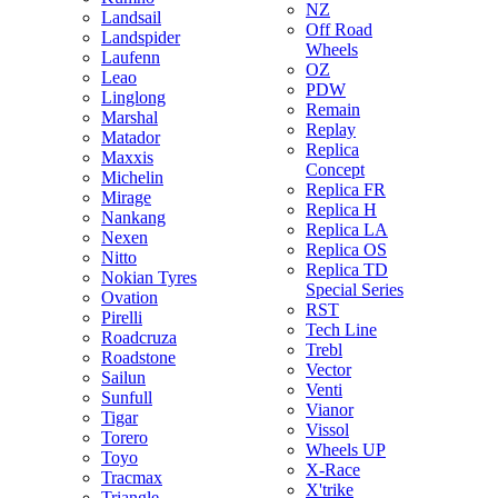
NZ
Landsail
Off Road
Landspider
Wheels
Laufenn
OZ
Leao
PDW
Linglong
Remain
Marshal
Replay
Matador
Replica
Maxxis
Concept
Michelin
Replica FR
Mirage
Replica H
Nankang
Replica LA
Nexen
Replica OS
Nitto
Replica TD
Nokian Tyres
Special Series
Ovation
RST
Pirelli
Tech Line
Roadcruza
Trebl
Roadstone
Vector
Sailun
Venti
Sunfull
Vianor
Tigar
Vissol
Torero
Wheels UP
Toyo
X-Race
Tracmax
X'trike
Triangle