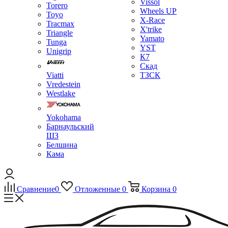
Vissol
Torero
Wheels UP
Toyo
X-Race
Tracmax
X'trike
Triangle
Yamato
Tunga
YST
Unigrip
К7
Скад
Viatti
ТЗСК
Vredestein
Westlake
Yokohama
Барнаульский
ШЗ
Белшина
Кама
Сравнение
0
Отложенные
0
Корзина
0