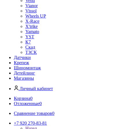
Venti
Vianor
Vissol
Wheels UP
X-Race
X'trike
Yamato
YST
К7
Скад
ТЗСК
Датчики
Крепеж
Шиномонтаж
Детейлинг
Магазины
Личный кабинет
Корзина
0
Отложенные
0
Сравнение товаров
0
+7 920 270-83-81
Назад