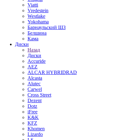
Viatti
Vredestein
Westlake
Yokohama
Барнаульский ШЗ
Белшина
Кама
Диски
Назад
Диски
Accuride
AEZ
ALCAR HYBRIDRAD
Alcasta
Alutec
Carwel
Cross Street
Dezent
Dotz
iFree
K&K
KFZ
Khomen
Lizardo
LS