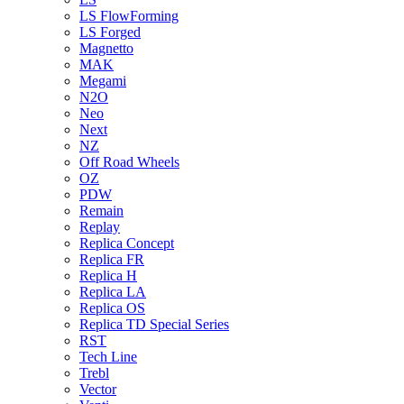
LS FlowForming
LS Forged
Magnetto
MAK
Megami
N2O
Neo
Next
NZ
Off Road Wheels
OZ
PDW
Remain
Replay
Replica Concept
Replica FR
Replica H
Replica LA
Replica OS
Replica TD Special Series
RST
Tech Line
Trebl
Vector