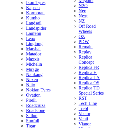
Megami
Ikon Tyres
N2O
Kapsen
Neo
Kormoran
Next
Kumho
NZ
Landsail
Off Road
Landspider
Wheels
Laufenn
OZ
Leao
PDW
Linglong
Remain
Marshal
Replay
Matador
Replica
Maxxis
Concept
Michelin
Replica FR
Mirage
Replica H
Nankang
Replica LA
Nexen
Replica OS
Nitto
Replica TD
Nokian Tyres
Special Series
Ovation
RST
Pirelli
Tech Line
Roadcruza
Trebl
Roadstone
Vector
Sailun
Venti
Sunfull
Vianor
Tigar