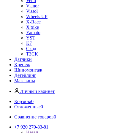
Venti
Vianor
Vissol
Wheels UP
X-Race
X'trike
Yamato
YST
К7
Скад
ТЗСК
Датчики
Крепеж
Шиномонтаж
Детейлинг
Магазины
Личный кабинет
Корзина
0
Отложенные
0
Сравнение товаров
0
+7 920 270-83-81
Назад