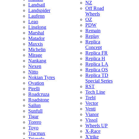
NZ
Landsail
Off Road
Landspider
Wheels
Laufenn
OZ
Leao
PDW
Linglong
Remain
Marshal
Replay
Matador
Replica
Maxxis
Concept
Michelin
Replica FR
Mirage
Replica H
Nankang
Replica LA
Nexen
Replica OS
Nitto
Replica TD
Nokian Tyres
Special Series
Ovation
RST
Pirelli
Tech Line
Roadcruza
Trebl
Roadstone
Vector
Sailun
Venti
Sunfull
Vianor
Tigar
Vissol
Torero
Wheels UP
Toyo
X-Race
Tracmax
X'trike
Triangle