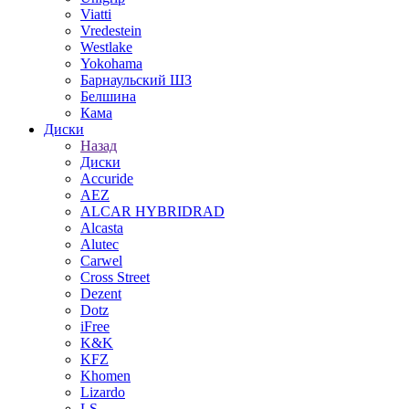
Viatti
Vredestein
Westlake
Yokohama
Барнаульский ШЗ
Белшина
Кама
Диски
Назад
Диски
Accuride
AEZ
ALCAR HYBRIDRAD
Alcasta
Alutec
Carwel
Cross Street
Dezent
Dotz
iFree
K&K
KFZ
Khomen
Lizardo
LS