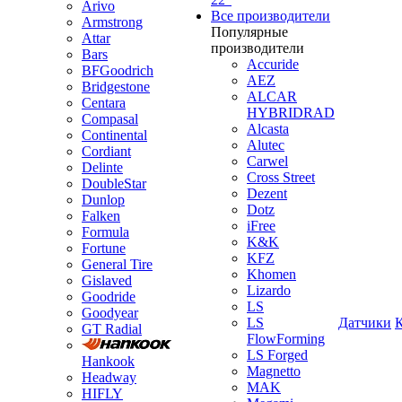
Arivo
Все производители
Armstrong
Популярные
Attar
производители
Bars
Accuride
BFGoodrich
AEZ
Bridgestone
ALCAR
Centara
HYBRIDRAD
Compasal
Alcasta
Continental
Alutec
Cordiant
Carwel
Delinte
Cross Street
DoubleStar
Dezent
Dunlop
Dotz
Falken
iFree
Formula
K&K
Fortune
KFZ
General Tire
Khomen
Gislaved
Lizardo
Goodride
LS
Goodyear
LS
Датчики
GT Radial
FlowForming
LS Forged
Hankook
Magnetto
Headway
MAK
HIFLY