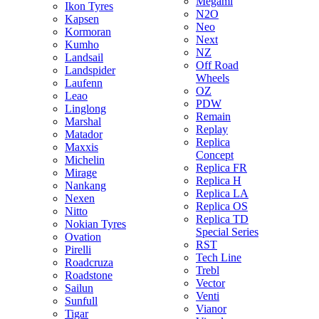
Megami
Ikon Tyres
N2O
Kapsen
Neo
Kormoran
Next
Kumho
NZ
Landsail
Off Road
Landspider
Wheels
Laufenn
OZ
Leao
PDW
Linglong
Remain
Marshal
Replay
Matador
Replica
Maxxis
Concept
Michelin
Replica FR
Mirage
Replica H
Nankang
Replica LA
Nexen
Replica OS
Nitto
Replica TD
Nokian Tyres
Special Series
Ovation
RST
Pirelli
Tech Line
Roadcruza
Trebl
Roadstone
Vector
Sailun
Venti
Sunfull
Vianor
Tigar