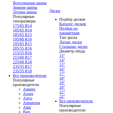
Всесезонные шины
Зимние шины
Диски
Летние шины
Популярные
Подбор дисков
типоразмеры
Каталог дисков
175/65 R14
Подбор по
185/65 R14
параметрам
185/65 R15
Тип диска
195/60 R16
Литые диски
195/65 R15
Стальные диски
205/55 R16
Диаметр обода
215/55 R16
13"
215/60 R17
14"
225/60 R18
15"
235/55 R17
16"
235/55 R18
17"
Все производители
18"
Популярные
19"
производители
20"
Antares
21"
Aosen
22"
Arivo
Все производители
Armstrong
Популярные
Attar
производители
Bars