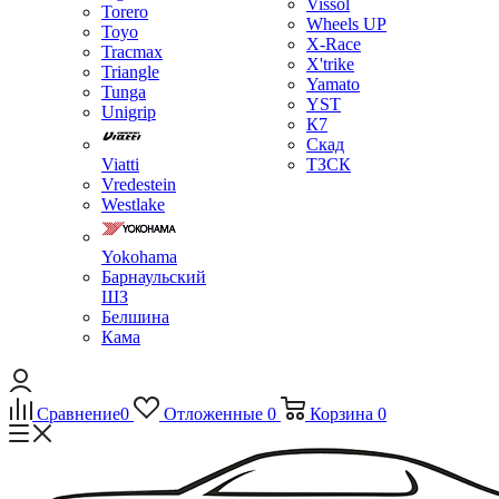
Vissol
Torero
Wheels UP
Toyo
X-Race
Tracmax
X'trike
Triangle
Yamato
Tunga
YST
Unigrip
К7
Скад
Viatti
ТЗСК
Vredestein
Westlake
Yokohama
Барнаульский
ШЗ
Белшина
Кама
Сравнение
0
Отложенные
0
Корзина
0