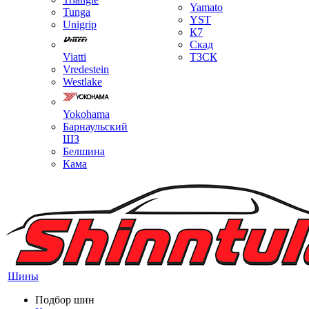
Yamato
Tunga
YST
Unigrip
К7
Скад
Viatti
ТЗСК
Vredestein
Westlake
Yokohama
Барнаульский
ШЗ
Белшина
Кама
Шины
Подбор шин