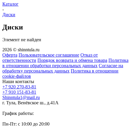
Каталог
-
Диски
Диски
Элемент не найден
2026 © shinntula.ru
Оферта
Пользовательское соглашение
Отказ от
ответственности
Порядок возврата и обмена товара
Политика
в отношении обработки персональных данных
Согласие на
обработку персональных данных
Политика в отношении
cookie-файлов
Наши контакты
+7 920 270-83-81
+7 910 151-83-81
Shinntula1@mail.ru
г. Тула, Венёвское ш., д.41А
График работы:
Пн-Пт: с 10:00 до 20:00