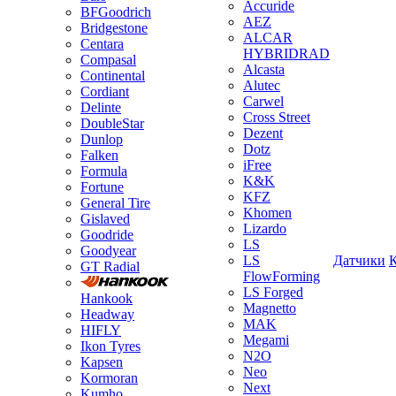
Accuride
BFGoodrich
AEZ
Bridgestone
ALCAR
Centara
HYBRIDRAD
Compasal
Alcasta
Continental
Alutec
Cordiant
Carwel
Delinte
Cross Street
DoubleStar
Dezent
Dunlop
Dotz
Falken
iFree
Formula
K&K
Fortune
KFZ
General Tire
Khomen
Gislaved
Lizardo
Goodride
LS
Goodyear
LS
Датчики
GT Radial
FlowForming
LS Forged
Hankook
Magnetto
Headway
MAK
HIFLY
Megami
Ikon Tyres
N2O
Kapsen
Neo
Kormoran
Next
Kumho