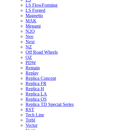
LS FlowForming
LS Forged
Magnetto
MAK
Megami
N2O
Neo
Next
NZ
Off Road Wheels
OZ
PDW
Remain
Replay
Replica Concept
Replica FR
Replica H
Replica LA
Replica OS
Replica TD Special Series
RST
Tech Line
Trebl
Vector