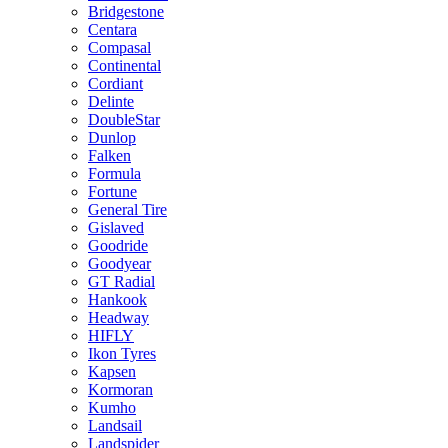
Bridgestone
Centara
Compasal
Continental
Cordiant
Delinte
DoubleStar
Dunlop
Falken
Formula
Fortune
General Tire
Gislaved
Goodride
Goodyear
GT Radial
Hankook
Headway
HIFLY
Ikon Tyres
Kapsen
Kormoran
Kumho
Landsail
Landspider