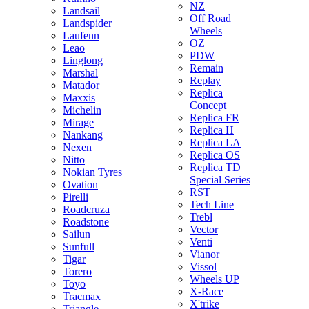
NZ
Landsail
Off Road
Landspider
Wheels
Laufenn
OZ
Leao
PDW
Linglong
Remain
Marshal
Replay
Matador
Replica
Maxxis
Concept
Michelin
Replica FR
Mirage
Replica H
Nankang
Replica LA
Nexen
Replica OS
Nitto
Replica TD
Nokian Tyres
Special Series
Ovation
RST
Pirelli
Tech Line
Roadcruza
Trebl
Roadstone
Vector
Sailun
Venti
Sunfull
Vianor
Tigar
Vissol
Torero
Wheels UP
Toyo
X-Race
Tracmax
X'trike
Triangle