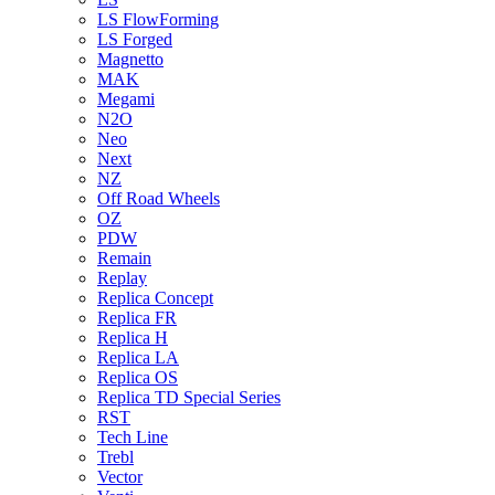
LS FlowForming
LS Forged
Magnetto
MAK
Megami
N2O
Neo
Next
NZ
Off Road Wheels
OZ
PDW
Remain
Replay
Replica Concept
Replica FR
Replica H
Replica LA
Replica OS
Replica TD Special Series
RST
Tech Line
Trebl
Vector