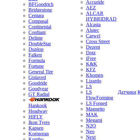
Accuride
BFGoodrich
AEZ
Bridgestone
ALCAR
Centara
HYBRIDRAD
Compasal
Alcasta
Continental
Alutec
Cordiant
Carwel
Delinte
Cross Street
DoubleStar
Dezent
Dunlop
Dotz
Falken
iFree
Formula
K&K
Fortune
KFZ
General Tire
Khomen
Gislaved
Lizardo
Goodride
LS
Goodyear
LS
Датчики
GT Radial
FlowForming
LS Forged
Hankook
Magnetto
Headway
MAK
HIFLY
Megami
Ikon Tyres
N2O
Kapsen
Neo
Kormoran
Next
Kumho