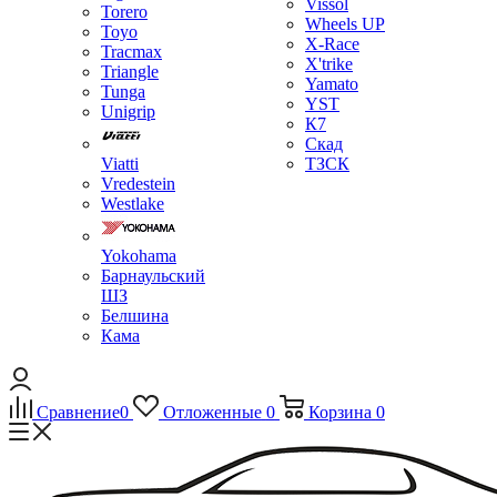
Vissol
Torero
Wheels UP
Toyo
X-Race
Tracmax
X'trike
Triangle
Yamato
Tunga
YST
Unigrip
К7
Скад
Viatti
ТЗСК
Vredestein
Westlake
Yokohama
Барнаульский
ШЗ
Белшина
Кама
Сравнение
0
Отложенные
0
Корзина
0