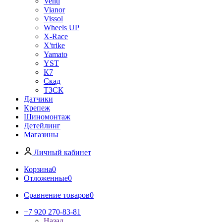
Venti
Vianor
Vissol
Wheels UP
X-Race
X'trike
Yamato
YST
К7
Скад
ТЗСК
Датчики
Крепеж
Шиномонтаж
Детейлинг
Магазины
Личный кабинет
Корзина
0
Отложенные
0
Сравнение товаров
0
+7 920 270-83-81
Назад