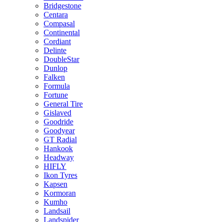
Bridgestone
Centara
Compasal
Continental
Cordiant
Delinte
DoubleStar
Dunlop
Falken
Formula
Fortune
General Tire
Gislaved
Goodride
Goodyear
GT Radial
Hankook
Headway
HIFLY
Ikon Tyres
Kapsen
Kormoran
Kumho
Landsail
Landspider