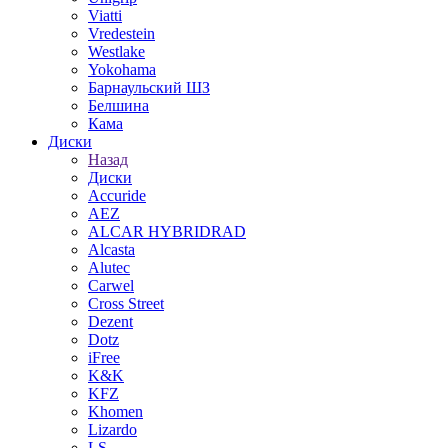
Viatti
Vredestein
Westlake
Yokohama
Барнаульский ШЗ
Белшина
Кама
Диски
Назад
Диски
Accuride
AEZ
ALCAR HYBRIDRAD
Alcasta
Alutec
Carwel
Cross Street
Dezent
Dotz
iFree
K&K
KFZ
Khomen
Lizardo
LS