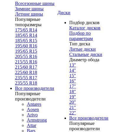
Всесезонные шины
Зимние шины
Диски
Летние шины
Популярные
Подбор дисков
типоразмеры
Каталог дисков
175/65 R14
Подбор по
185/65 R14
параметрам
185/65 R15
Тип диска
195/60 R16
Литые диски
195/65 R15
Стальные диски
205/55 R16
Диаметр обода
215/55 R16
13"
215/60 R17
14"
225/60 R18
15"
235/55 R17
16"
235/55 R18
17"
Все производители
18"
Популярные
19"
производители
20"
Antares
21"
Aosen
22"
Arivo
Все производители
Armstrong
Популярные
Attar
производители
Bars