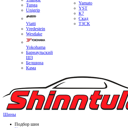
Yamato
Tunga
YST
Unigrip
К7
Скад
Viatti
ТЗСК
Vredestein
Westlake
Yokohama
Барнаульский
ШЗ
Белшина
Кама
Шины
Подбор шин