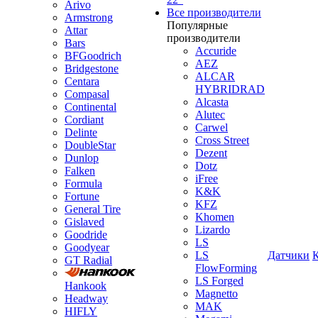
Arivo
Все производители
Armstrong
Популярные
Attar
производители
Bars
Accuride
BFGoodrich
AEZ
Bridgestone
ALCAR
Centara
HYBRIDRAD
Compasal
Alcasta
Continental
Alutec
Cordiant
Carwel
Delinte
Cross Street
DoubleStar
Dezent
Dunlop
Dotz
Falken
iFree
Formula
K&K
Fortune
KFZ
General Tire
Khomen
Gislaved
Lizardo
Goodride
LS
Goodyear
LS
Датчики
GT Radial
FlowForming
LS Forged
Hankook
Magnetto
Headway
MAK
HIFLY