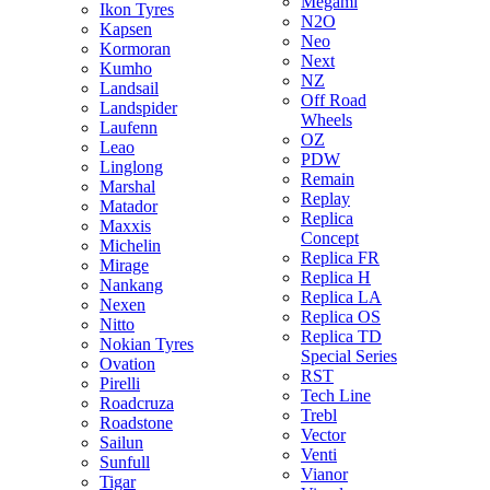
Megami
Ikon Tyres
N2O
Kapsen
Neo
Kormoran
Next
Kumho
NZ
Landsail
Off Road
Landspider
Wheels
Laufenn
OZ
Leao
PDW
Linglong
Remain
Marshal
Replay
Matador
Replica
Maxxis
Concept
Michelin
Replica FR
Mirage
Replica H
Nankang
Replica LA
Nexen
Replica OS
Nitto
Replica TD
Nokian Tyres
Special Series
Ovation
RST
Pirelli
Tech Line
Roadcruza
Trebl
Roadstone
Vector
Sailun
Venti
Sunfull
Vianor
Tigar