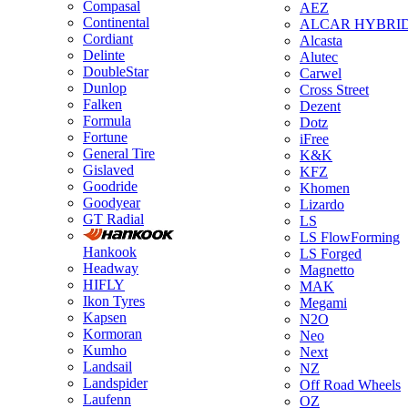
Compasal
AEZ
Continental
ALCAR HYBRI
Cordiant
Alcasta
Delinte
Alutec
DoubleStar
Carwel
Dunlop
Cross Street
Falken
Dezent
Formula
Dotz
Fortune
iFree
General Tire
K&K
Gislaved
KFZ
Goodride
Khomen
Goodyear
Lizardo
GT Radial
LS
LS FlowForming
Hankook
LS Forged
Headway
Magnetto
HIFLY
MAK
Ikon Tyres
Megami
Kapsen
N2O
Kormoran
Neo
Kumho
Next
Landsail
NZ
Landspider
Off Road Wheels
Laufenn
OZ