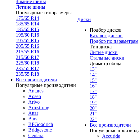
Зимние шины
Летние шины
Популярные типоразмеры
175/65 R14
Диски
185/65 R14
185/65 R15
Подбор дисков
195/60 R16
Каталог дисков
195/65 R15
Подбор по параметрам
205/55 R16
Тип диска
215/55 R16
Литые диски
215/60 R17
Стальные диски
225/60 R18
Диаметр обода
235/55 R17
13"
235/55 R18
14"
Все производители
15"
Популярные производители
16"
Antares
17"
Aosen
18"
Arivo
19"
Armstrong
20"
Attar
21"
Bars
22"
BFGoodrich
Все производители
Bridgestone
Популярные производ
Centara
Accuride