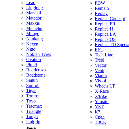
Leao
PDW
Linglong
Remain
Marshal
Replay
Matador
Replica Concept
Maxxis
Replica FR
Michelin
Replica H
Mirage
Replica LA
Nankang
Replica OS
Nexen
Replica TD Specia
Nitto
RST
Nokian Tyres
Tech Line
Ovation
Trebl
Pirelli
Vector
Roadcruza
Venti
Roadstone
Vianor
Sailun
Vissol
Sunfull
Wheels UP
Tigar
X-Race
Torero
X'trike
Toyo
Yamato
Tracmax
YST
Triangle
К7
Tunga
Скад
Unigrip
ТЗСК