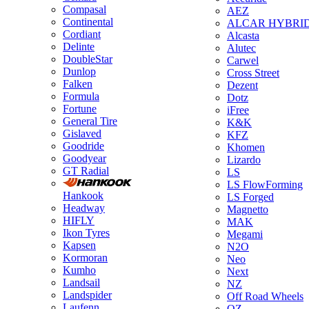
Compasal
AEZ
Continental
ALCAR HYBRI
Cordiant
Alcasta
Delinte
Alutec
DoubleStar
Carwel
Dunlop
Cross Street
Falken
Dezent
Formula
Dotz
Fortune
iFree
General Tire
K&K
Gislaved
KFZ
Goodride
Khomen
Goodyear
Lizardo
GT Radial
LS
LS FlowForming
Hankook
LS Forged
Headway
Magnetto
HIFLY
MAK
Ikon Tyres
Megami
Kapsen
N2O
Kormoran
Neo
Kumho
Next
Landsail
NZ
Landspider
Off Road Wheels
Laufenn
OZ