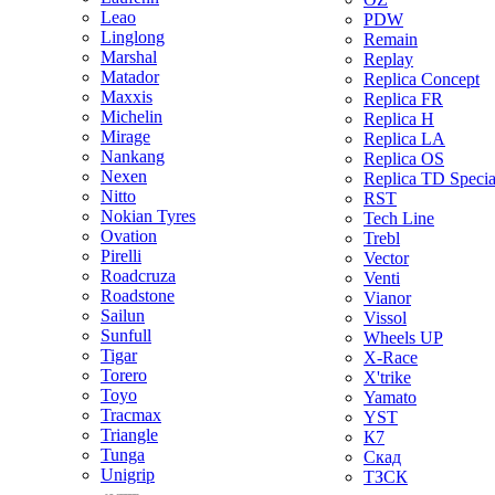
Leao
PDW
Linglong
Remain
Marshal
Replay
Matador
Replica Concept
Maxxis
Replica FR
Michelin
Replica H
Mirage
Replica LA
Nankang
Replica OS
Nexen
Replica TD Specia
Nitto
RST
Nokian Tyres
Tech Line
Ovation
Trebl
Pirelli
Vector
Roadcruza
Venti
Roadstone
Vianor
Sailun
Vissol
Sunfull
Wheels UP
Tigar
X-Race
Torero
X'trike
Toyo
Yamato
Tracmax
YST
Triangle
К7
Tunga
Скад
Unigrip
ТЗСК