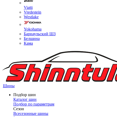
Viatti
Vredestein
Westlake
Yokohama
Барнаульский ШЗ
Белшина
Кама
Шины
Подбор шин
Каталог шин
Подбор по параметрам
Сезон
Всесезонные шины