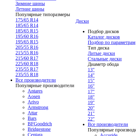
Зимние шины
Летние шины
Популярные типоразмеры
175/65 R14
Диски
185/65 R14
185/65 R15
Подбор дисков
195/60 R16
Каталог дисков
195/65 R15
Подбор по параметрам
205/55 R16
Тип диска
215/55 R16
Литые диски
215/60 R17
Стальные диски
225/60 R18
Диаметр обода
235/55 R17
13"
235/55 R18
14"
Все производители
15"
Популярные производители
16"
Antares
17"
Aosen
18"
Arivo
19"
Armstrong
20"
Attar
21"
Bars
22"
BFGoodrich
Все производители
Bridgestone
Популярные производ
Centara
Accuride