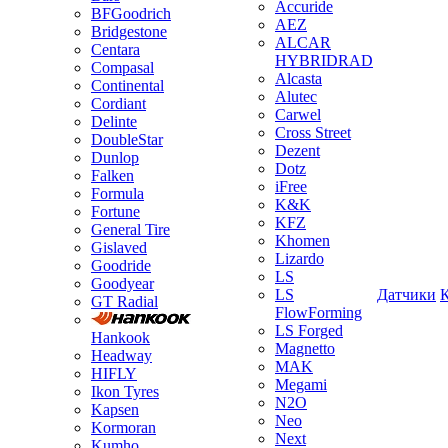
Accuride
BFGoodrich
AEZ
Bridgestone
ALCAR
Centara
HYBRIDRAD
Compasal
Alcasta
Continental
Alutec
Cordiant
Carwel
Delinte
Cross Street
DoubleStar
Dezent
Dunlop
Dotz
Falken
iFree
Formula
K&K
Fortune
KFZ
General Tire
Khomen
Gislaved
Lizardo
Goodride
LS
Goodyear
LS
Датчики
GT Radial
FlowForming
LS Forged
Hankook
Magnetto
Headway
MAK
HIFLY
Megami
Ikon Tyres
N2O
Kapsen
Neo
Kormoran
Next
Kumho