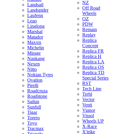
NZ
Landsail
Off Road
Landspider
Wheels
Laufenn
OZ
Leao
PDW
Linglong
Remain
Marshal
Replay
Matador
Replica
Maxxis
Concept
Michelin
Replica FR
Mirage
Replica H
Nankang
Replica LA
Nexen
Replica OS
Nitto
Replica TD
Nokian Tyres
Special Series
Ovation
RST
Pirelli
Tech Line
Roadcruza
Trebl
Roadstone
Vector
Sailun
Venti
Sunfull
Vianor
Tigar
Vissol
Torero
Wheels UP
Toyo
X-Race
Tracmax
X'trike
Triangle