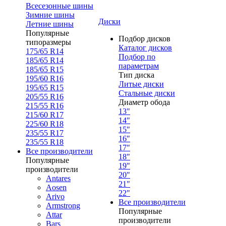
Всесезонные шины
Зимние шины
Диски
Летние шины
Популярные
Подбор дисков
типоразмеры
Каталог дисков
175/65 R14
Подбор по
185/65 R14
параметрам
185/65 R15
Тип диска
195/60 R16
Литые диски
195/65 R15
Стальные диски
205/55 R16
Диаметр обода
215/55 R16
13"
215/60 R17
14"
225/60 R18
15"
235/55 R17
16"
235/55 R18
17"
Все производители
18"
Популярные
19"
производители
20"
Antares
21"
Aosen
22"
Arivo
Все производители
Armstrong
Популярные
Attar
производители
Bars