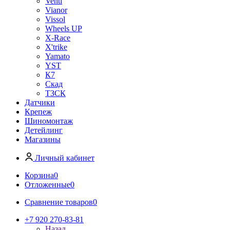
Venti
Vianor
Vissol
Wheels UP
X-Race
X'trike
Yamato
YST
К7
Скад
ТЗСК
Датчики
Крепеж
Шиномонтаж
Детейлинг
Магазины
Личный кабинет
Корзина
0
Отложенные
0
Сравнение товаров
0
+7 920 270-83-81
Назад