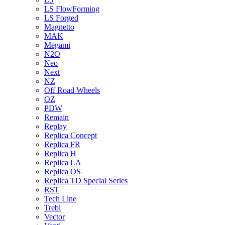
LS FlowForming
LS Forged
Magnetto
MAK
Megami
N2O
Neo
Next
NZ
Off Road Wheels
OZ
PDW
Remain
Replay
Replica Concept
Replica FR
Replica H
Replica LA
Replica OS
Replica TD Special Series
RST
Tech Line
Trebl
Vector