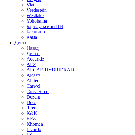
Viatti
Vredestein
Westlake
Yokohama
Барнаульский ШЗ
Белшина
Кама
Диски
Назад
Диски
Accuride
AEZ
ALCAR HYBRIDRAD
Alcasta
Alutec
Carwel
Cross Street
Dezent
Dotz
iFree
K&K
KFZ
Khomen
Lizardo
LS