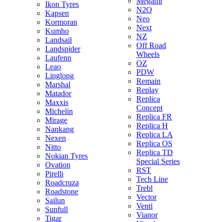
Megami
Ikon Tyres
N2O
Kapsen
Neo
Kormoran
Next
Kumho
NZ
Landsail
Off Road
Landspider
Wheels
Laufenn
OZ
Leao
PDW
Linglong
Remain
Marshal
Replay
Matador
Replica
Maxxis
Concept
Michelin
Replica FR
Mirage
Replica H
Nankang
Replica LA
Nexen
Replica OS
Nitto
Replica TD
Nokian Tyres
Special Series
Ovation
RST
Pirelli
Tech Line
Roadcruza
Trebl
Roadstone
Vector
Sailun
Venti
Sunfull
Vianor
Tigar