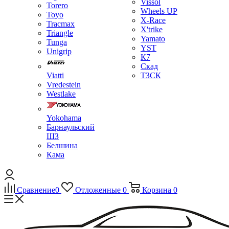
Vissol
Torero
Wheels UP
Toyo
X-Race
Tracmax
X'trike
Triangle
Yamato
Tunga
YST
Unigrip
К7
Скад
Viatti
ТЗСК
Vredestein
Westlake
Yokohama
Барнаульский
ШЗ
Белшина
Кама
Сравнение
0
Отложенные
0
Корзина
0