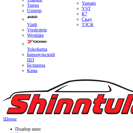
Yamato
Tunga
YST
Unigrip
К7
Скад
Viatti
ТЗСК
Vredestein
Westlake
Yokohama
Барнаульский
ШЗ
Белшина
Кама
Шины
Подбор шин