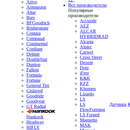
Arivo
Все производители
Armstrong
Популярные
Attar
производители
Bars
Accuride
BFGoodrich
AEZ
Bridgestone
ALCAR
Centara
HYBRIDRAD
Compasal
Alcasta
Continental
Alutec
Cordiant
Carwel
Delinte
Cross Street
DoubleStar
Dezent
Dunlop
Dotz
Falken
iFree
Formula
K&K
Fortune
KFZ
General Tire
Khomen
Gislaved
Lizardo
Goodride
LS
Goodyear
LS
Датчики
GT Radial
FlowForming
LS Forged
Hankook
Magnetto
Headway
MAK
HIFLY