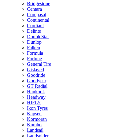
Bridgestone
Centara
Compasal
Continental
Cordiant
Delinte
DoubleStar
Dunlop
Falken
Formula
Fortune
General Tire
Gislaved
Goodride
Goodyear
GT Radial
Hankook
Headway
HIFLY
Ikon Tyres
Kapsen
Kormoran
Kumho
Landsail
Landspider