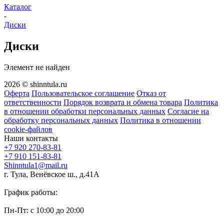
Каталог
-
Диски
Диски
Элемент не найден
2026 © shinntula.ru
Оферта
Пользовательское соглашение
Отказ от
ответственности
Порядок возврата и обмена товара
Политика
в отношении обработки персональных данных
Согласие на
обработку персональных данных
Политика в отношении
cookie-файлов
Наши контакты
+7 920 270-83-81
+7 910 151-83-81
Shinntula1@mail.ru
г. Тула, Венёвское ш., д.41А
График работы:
Пн-Пт: с 10:00 до 20:00