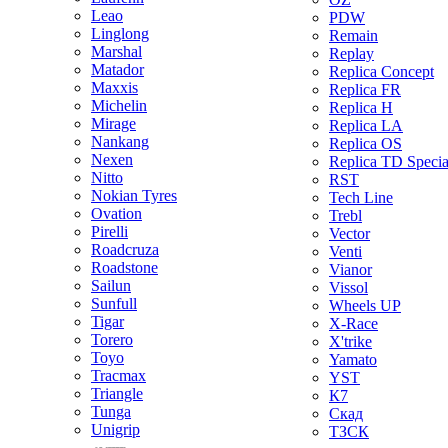
Leao
PDW
Linglong
Remain
Marshal
Replay
Matador
Replica Concept
Maxxis
Replica FR
Michelin
Replica H
Mirage
Replica LA
Nankang
Replica OS
Nexen
Replica TD Specia
Nitto
RST
Nokian Tyres
Tech Line
Ovation
Trebl
Pirelli
Vector
Roadcruza
Venti
Roadstone
Vianor
Sailun
Vissol
Sunfull
Wheels UP
Tigar
X-Race
Torero
X'trike
Toyo
Yamato
Tracmax
YST
Triangle
К7
Tunga
Скад
Unigrip
ТЗСК