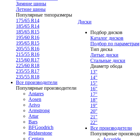
Зимние шины
Летние шины
Популярные типоразмеры
175/65 R14
Диски
185/65 R14
185/65 R15
Подбор дисков
195/60 R16
Каталог дисков
195/65 R15
Подбор по параметрам
205/55 R16
Тип диска
215/55 R16
Литые диски
215/60 R17
Стальные диски
225/60 R18
Диаметр обода
235/55 R17
13"
235/55 R18
14"
Все производители
15"
Популярные производители
16"
Antares
17"
Aosen
18"
Arivo
19"
Armstrong
20"
Attar
21"
Bars
22"
BFGoodrich
Все производители
Bridgestone
Популярные производ
Centara
Accuride