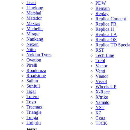
Leao
PDW
Linglong
Remain
Marshal
Replay
Matador
Replica Concept
Maxxis
Replica FR
Michelin
Replica H
Mirage
Replica LA
Nankang
Replica OS
Nexen
Replica TD Specia
Nitto
RST
Nokian Tyres
Tech Line
Ovation
Trebl
Pirelli
Vector
Roadcruza
Venti
Roadstone
Vianor
Sailun
Vissol
Sunfull
Wheels UP
Tigar
X-Race
Torero
X'trike
Toyo
Yamato
Tracmax
YST
Triangle
К7
Tunga
Скад
Unigrip
ТЗСК