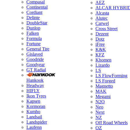
Compasal
AEZ
Continental
ALCAR HYBRI
Cordiant
Alcasta
Delinte
Alutec
DoubleStar
Carwel
Dunlop
Cross Street
Falken
Dezent
Formula
Dotz
Fortune
iFree
General Tire
K&K
Gislaved
KFZ
Goodride
Khomen
Goodyear
Lizardo
GT Radial
LS
LS FlowForming
Hankook
LS Forged
Headway
Magnetto
HIFLY
MAK
Ikon Tyres
Megami
Kapsen
N2O
Kormoran
Neo
Kumho
Next
Landsail
NZ
Landspider
Off Road Wheels
Laufenn
OZ