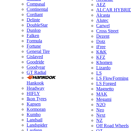
Compasal
AEZ
Continental
ALCAR HYBRI
Cordiant
Alcasta
Delinte
Alutec
DoubleStar
Carwel
Dunlop
Cross Street
Falken
Dezent
Formula
Dotz
Fortune
iFree
General Tire
K&K
Gislaved
KFZ
Goodride
Khomen
Goodyear
Lizardo
GT Radial
LS
LS FlowForming
Hankook
LS Forged
Headway
Magnetto
HIFLY
MAK
Ikon Tyres
Megami
Kapsen
N2O
Kormoran
Neo
Kumho
Next
Landsail
NZ
Landspider
Off Road Wheels
Laufenn
OZ