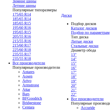
Зимние шины
Летние шины
Популярные типоразмеры
175/65 R14
Диски
185/65 R14
185/65 R15
Подбор дисков
195/60 R16
Каталог дисков
195/65 R15
Подбор по параметрам
205/55 R16
Тип диска
215/55 R16
Литые диски
215/60 R17
Стальные диски
225/60 R18
Диаметр обода
235/55 R17
13"
235/55 R18
14"
Все производители
15"
Популярные производители
16"
Antares
17"
Aosen
18"
Arivo
19"
Armstrong
20"
Attar
21"
Bars
22"
BFGoodrich
Все производители
Bridgestone
Популярные производ
Centara
Accuride