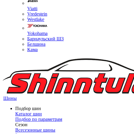
Viatti
Vredestein
Westlake
Yokohama
Барнаульский ШЗ
Белшина
Кама
Шины
Подбор шин
Каталог шин
Подбор по параметрам
Сезон
Всесезонные шины