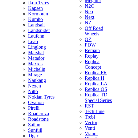
Megami
Ikon Tyres
N2O
Kapsen
Neo
Kormoran
Next
Kumho
NZ
Landsail
Off Road
Landspider
Wheels
Laufenn
OZ
Leao
PDW
Linglong
Remain
Marshal
Replay
Matador
Replica
Maxxis
Concept
Michelin
Replica FR
Mirage
Replica H
Nankang
Replica LA
Nexen
Replica OS
Nitto
Replica TD
Nokian Tyres
Special Series
Ovation
RST
Pirelli
Tech Line
Roadcruza
Trebl
Roadstone
Vector
Sailun
Venti
Sunfull
Vianor
Tigar