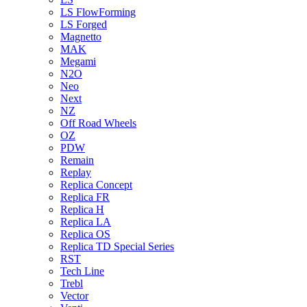
LS FlowForming
LS Forged
Magnetto
MAK
Megami
N2O
Neo
Next
NZ
Off Road Wheels
OZ
PDW
Remain
Replay
Replica Concept
Replica FR
Replica H
Replica LA
Replica OS
Replica TD Special Series
RST
Tech Line
Trebl
Vector