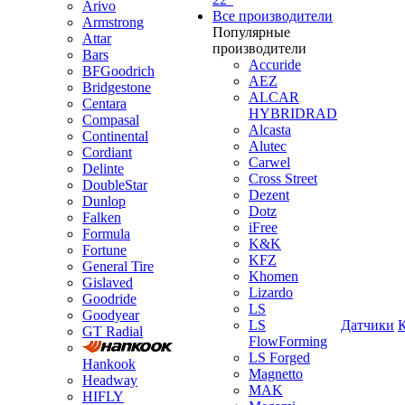
Arivo
Все производители
Armstrong
Популярные
Attar
производители
Bars
Accuride
BFGoodrich
AEZ
Bridgestone
ALCAR
Centara
HYBRIDRAD
Compasal
Alcasta
Continental
Alutec
Cordiant
Carwel
Delinte
Cross Street
DoubleStar
Dezent
Dunlop
Dotz
Falken
iFree
Formula
K&K
Fortune
KFZ
General Tire
Khomen
Gislaved
Lizardo
Goodride
LS
Goodyear
LS
Датчики
GT Radial
FlowForming
LS Forged
Hankook
Magnetto
Headway
MAK
HIFLY