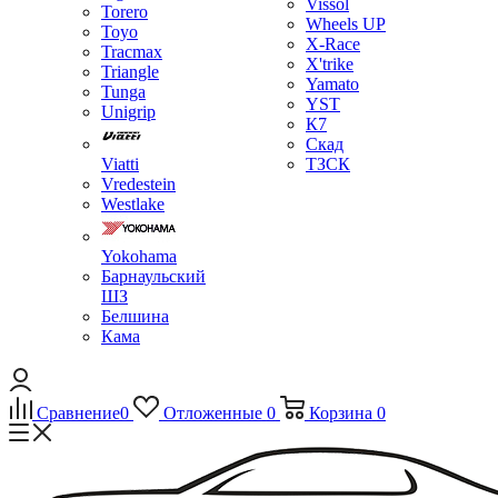
Vissol
Torero
Wheels UP
Toyo
X-Race
Tracmax
X'trike
Triangle
Yamato
Tunga
YST
Unigrip
К7
Скад
Viatti
ТЗСК
Vredestein
Westlake
Yokohama
Барнаульский
ШЗ
Белшина
Кама
Сравнение
0
Отложенные
0
Корзина
0