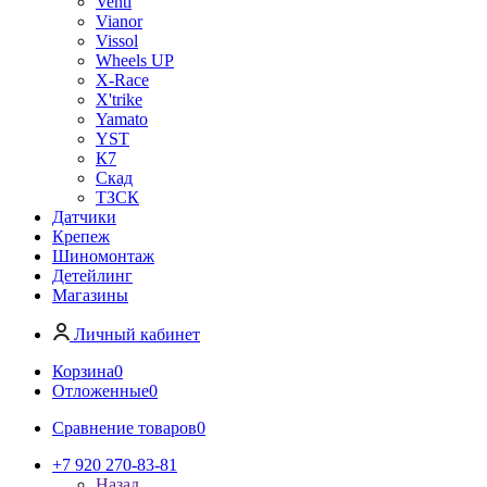
Venti
Vianor
Vissol
Wheels UP
X-Race
X'trike
Yamato
YST
К7
Скад
ТЗСК
Датчики
Крепеж
Шиномонтаж
Детейлинг
Магазины
Личный кабинет
Корзина
0
Отложенные
0
Сравнение товаров
0
+7 920 270-83-81
Назад