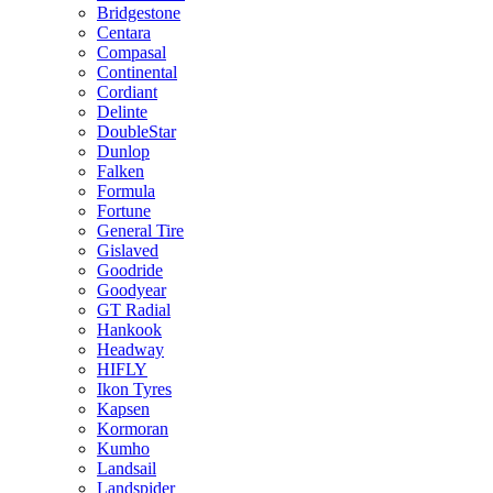
Bridgestone
Centara
Compasal
Continental
Cordiant
Delinte
DoubleStar
Dunlop
Falken
Formula
Fortune
General Tire
Gislaved
Goodride
Goodyear
GT Radial
Hankook
Headway
HIFLY
Ikon Tyres
Kapsen
Kormoran
Kumho
Landsail
Landspider