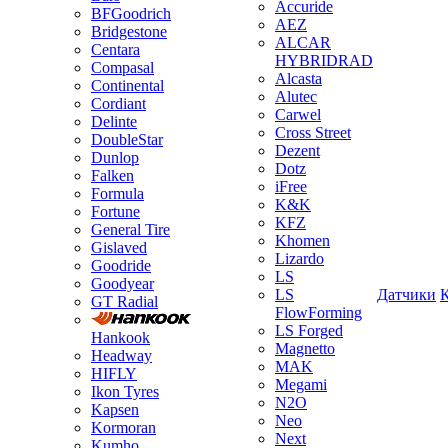
Accuride
BFGoodrich
AEZ
Bridgestone
ALCAR
Centara
HYBRIDRAD
Compasal
Alcasta
Continental
Alutec
Cordiant
Carwel
Delinte
Cross Street
DoubleStar
Dezent
Dunlop
Dotz
Falken
iFree
Formula
K&K
Fortune
KFZ
General Tire
Khomen
Gislaved
Lizardo
Goodride
LS
Goodyear
LS
Датчики
GT Radial
FlowForming
LS Forged
Hankook
Magnetto
Headway
MAK
HIFLY
Megami
Ikon Tyres
N2O
Kapsen
Neo
Kormoran
Next
Kumho