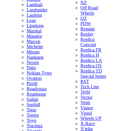
NZ
Landsail
Off Road
Landspider
Wheels
Laufenn
OZ
Leao
PDW
Linglong
Remain
Marshal
Replay
Matador
Replica
Maxxis
Concept
Michelin
Replica FR
Mirage
Replica H
Nankang
Replica LA
Nexen
Replica OS
Nitto
Replica TD
Nokian Tyres
Special Series
Ovation
RST
Pirelli
Tech Line
Roadcruza
Trebl
Roadstone
Vector
Sailun
Venti
Sunfull
Vianor
Tigar
Vissol
Torero
Wheels UP
Toyo
X-Race
Tracmax
X'trike
Triangle