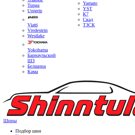
Yamato
Tunga
YST
Unigrip
К7
Скад
Viatti
ТЗСК
Vredestein
Westlake
Yokohama
Барнаульский
ШЗ
Белшина
Кама
Шины
Подбор шин