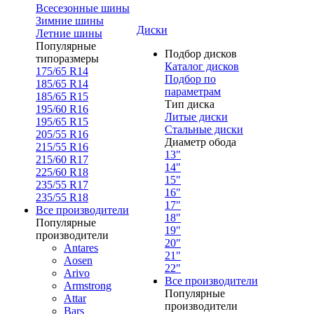
Всесезонные шины
Зимние шины
Диски
Летние шины
Популярные
Подбор дисков
типоразмеры
Каталог дисков
175/65 R14
Подбор по
185/65 R14
параметрам
185/65 R15
Тип диска
195/60 R16
Литые диски
195/65 R15
Стальные диски
205/55 R16
Диаметр обода
215/55 R16
13"
215/60 R17
14"
225/60 R18
15"
235/55 R17
16"
235/55 R18
17"
Все производители
18"
Популярные
19"
производители
20"
Antares
21"
Aosen
22"
Arivo
Все производители
Armstrong
Популярные
Attar
производители
Bars