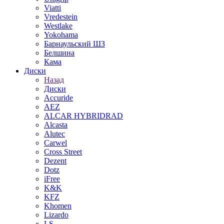
Viatti
Vredestein
Westlake
Yokohama
Барнаульский ШЗ
Белшина
Кама
Диски
Назад
Диски
Accuride
AEZ
ALCAR HYBRIDRAD
Alcasta
Alutec
Carwel
Cross Street
Dezent
Dotz
iFree
K&K
KFZ
Khomen
Lizardo
LS