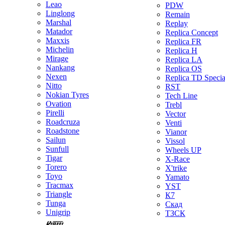
Leao
PDW
Linglong
Remain
Marshal
Replay
Matador
Replica Concept
Maxxis
Replica FR
Michelin
Replica H
Mirage
Replica LA
Nankang
Replica OS
Nexen
Replica TD Specia
Nitto
RST
Nokian Tyres
Tech Line
Ovation
Trebl
Pirelli
Vector
Roadcruza
Venti
Roadstone
Vianor
Sailun
Vissol
Sunfull
Wheels UP
Tigar
X-Race
Torero
X'trike
Toyo
Yamato
Tracmax
YST
Triangle
К7
Tunga
Скад
Unigrip
ТЗСК