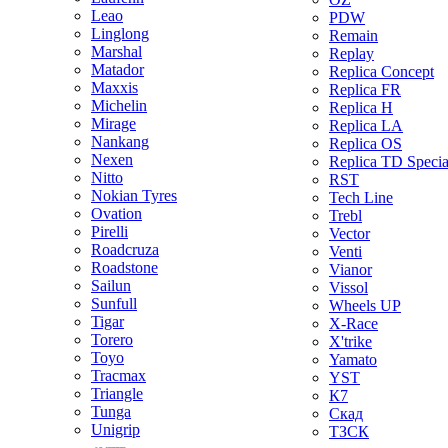
Leao
PDW
Linglong
Remain
Marshal
Replay
Matador
Replica Concept
Maxxis
Replica FR
Michelin
Replica H
Mirage
Replica LA
Nankang
Replica OS
Nexen
Replica TD Specia
Nitto
RST
Nokian Tyres
Tech Line
Ovation
Trebl
Pirelli
Vector
Roadcruza
Venti
Roadstone
Vianor
Sailun
Vissol
Sunfull
Wheels UP
Tigar
X-Race
Torero
X'trike
Toyo
Yamato
Tracmax
YST
Triangle
К7
Tunga
Скад
Unigrip
ТЗСК