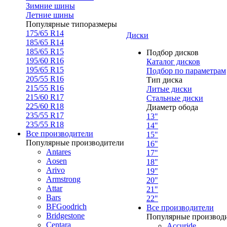
Зимние шины
Летние шины
Популярные типоразмеры
175/65 R14
Диски
185/65 R14
185/65 R15
Подбор дисков
195/60 R16
Каталог дисков
195/65 R15
Подбор по параметрам
205/55 R16
Тип диска
215/55 R16
Литые диски
215/60 R17
Стальные диски
225/60 R18
Диаметр обода
235/55 R17
13"
235/55 R18
14"
Все производители
15"
Популярные производители
16"
Antares
17"
Aosen
18"
Arivo
19"
Armstrong
20"
Attar
21"
Bars
22"
BFGoodrich
Все производители
Bridgestone
Популярные производ
Centara
Accuride