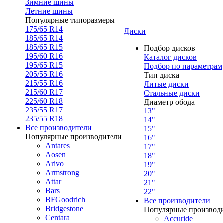
Зимние шины
Летние шины
Популярные типоразмеры
175/65 R14
Диски
185/65 R14
185/65 R15
Подбор дисков
195/60 R16
Каталог дисков
195/65 R15
Подбор по параметрам
205/55 R16
Тип диска
215/55 R16
Литые диски
215/60 R17
Стальные диски
225/60 R18
Диаметр обода
235/55 R17
13"
235/55 R18
14"
Все производители
15"
Популярные производители
16"
Antares
17"
Aosen
18"
Arivo
19"
Armstrong
20"
Attar
21"
Bars
22"
BFGoodrich
Все производители
Bridgestone
Популярные производ
Centara
Accuride