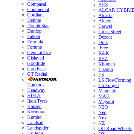
Compasal
AEZ
Continental
ALCAR HYBRI
Cordiant
Alcasta
Delinte
Alutec
DoubleStar
Carwel
Dunlop
Cross Street
Falken
Dezent
Formula
Dotz
Fortune
iFree
General Tire
K&K
Gislaved
KFZ
Goodride
Khomen
Goodyear
Lizardo
GT Radial
LS
LS FlowForming
Hankook
LS Forged
Headway
Magnetto
HIFLY
MAK
Ikon Tyres
Megami
Kapsen
N2O
Kormoran
Neo
Kumho
Next
Landsail
NZ
Landspider
Off Road Wheels
Laufenn
OZ