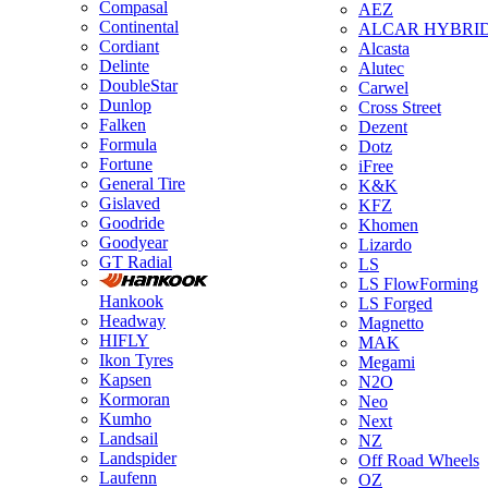
Compasal
AEZ
Continental
ALCAR HYBRI
Cordiant
Alcasta
Delinte
Alutec
DoubleStar
Carwel
Dunlop
Cross Street
Falken
Dezent
Formula
Dotz
Fortune
iFree
General Tire
K&K
Gislaved
KFZ
Goodride
Khomen
Goodyear
Lizardo
GT Radial
LS
LS FlowForming
Hankook
LS Forged
Headway
Magnetto
HIFLY
MAK
Ikon Tyres
Megami
Kapsen
N2O
Kormoran
Neo
Kumho
Next
Landsail
NZ
Landspider
Off Road Wheels
Laufenn
OZ