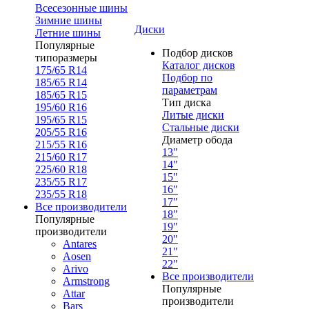
Всесезонные шины
Зимние шины
Диски
Летние шины
Популярные
Подбор дисков
типоразмеры
Каталог дисков
175/65 R14
Подбор по
185/65 R14
параметрам
185/65 R15
Тип диска
195/60 R16
Литые диски
195/65 R15
Стальные диски
205/55 R16
Диаметр обода
215/55 R16
13"
215/60 R17
14"
225/60 R18
15"
235/55 R17
16"
235/55 R18
17"
Все производители
18"
Популярные
19"
производители
20"
Antares
21"
Aosen
22"
Arivo
Все производители
Armstrong
Популярные
Attar
производители
Bars