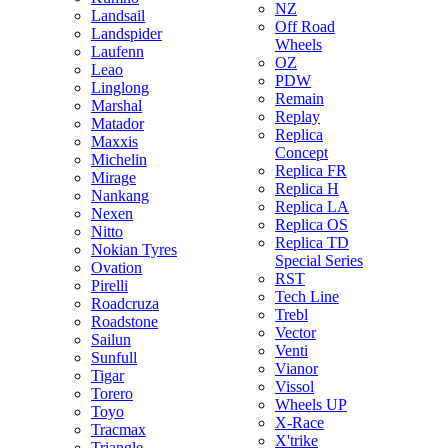
NZ
Landsail
Off Road
Landspider
Wheels
Laufenn
OZ
Leao
PDW
Linglong
Remain
Marshal
Replay
Matador
Replica
Maxxis
Concept
Michelin
Replica FR
Mirage
Replica H
Nankang
Replica LA
Nexen
Replica OS
Nitto
Replica TD
Nokian Tyres
Special Series
Ovation
RST
Pirelli
Tech Line
Roadcruza
Trebl
Roadstone
Vector
Sailun
Venti
Sunfull
Vianor
Tigar
Vissol
Torero
Wheels UP
Toyo
X-Race
Tracmax
X'trike
Triangle