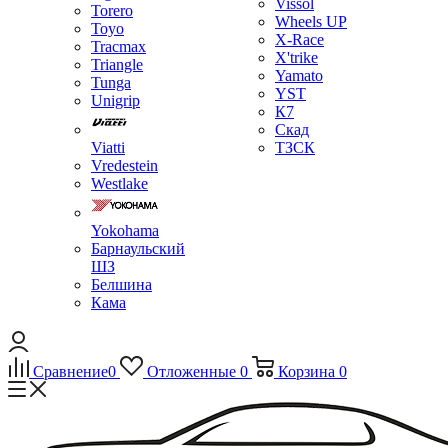
Vissol
Torero
Wheels UP
Toyo
X-Race
Tracmax
X'trike
Triangle
Yamato
Tunga
YST
Unigrip
К7
Скад
Viatti
ТЗСК
Vredestein
Westlake
Yokohama
Барнаульский
ШЗ
Белшина
Кама
Сравнение
0
Отложенные
0
Корзина
0