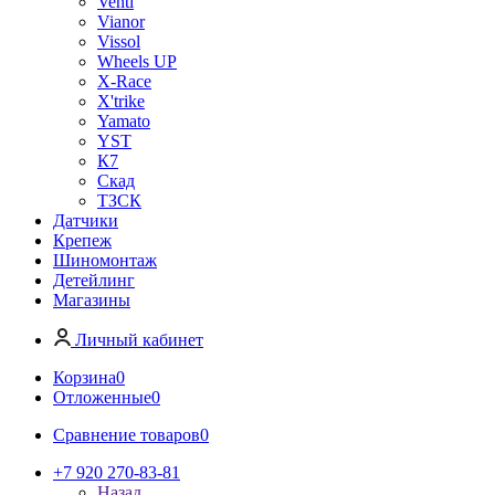
Venti
Vianor
Vissol
Wheels UP
X-Race
X'trike
Yamato
YST
К7
Скад
ТЗСК
Датчики
Крепеж
Шиномонтаж
Детейлинг
Магазины
Личный кабинет
Корзина
0
Отложенные
0
Сравнение товаров
0
+7 920 270-83-81
Назад