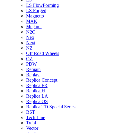
LS FlowForming
LS Forged
Magnetto
MAK
Megami
N2O
Neo
Next
NZ
Off Road Wheels
OZ
PDW
Remain
Replay
Replica Concept
Replica FR
Replica H
Replica LA
Replica OS
Replica TD Special Series
RST
Tech Line
Trebl
Vector