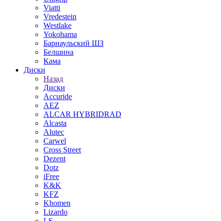
Viatti
Vredestein
Westlake
Yokohama
Барнаульский ШЗ
Белшина
Кама
Диски
Назад
Диски
Accuride
AEZ
ALCAR HYBRIDRAD
Alcasta
Alutec
Carwel
Cross Street
Dezent
Dotz
iFree
K&K
KFZ
Khomen
Lizardo
LS