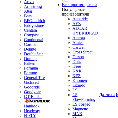
Arivo
Все производители
Armstrong
Популярные
Attar
производители
Bars
Accuride
BFGoodrich
AEZ
Bridgestone
ALCAR
Centara
HYBRIDRAD
Compasal
Alcasta
Continental
Alutec
Cordiant
Carwel
Delinte
Cross Street
DoubleStar
Dezent
Dunlop
Dotz
Falken
iFree
Formula
K&K
Fortune
KFZ
General Tire
Khomen
Gislaved
Lizardo
Goodride
LS
Goodyear
LS
Датчики
GT Radial
FlowForming
LS Forged
Hankook
Magnetto
Headway
MAK
HIFLY