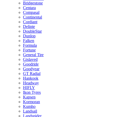
Bridgestone
Centara
Compasal
Continental
Cordiant
Delinte
DoubleStar
Dunlop
Falken
Formula
Fortune
General Tire
Gislaved
Goodride
Goodyear
GT Radial
Hankook
Headway
HIFLY
Ikon Tyres
Kapsen
Kormoran
Kumho
Landsail
Landspider