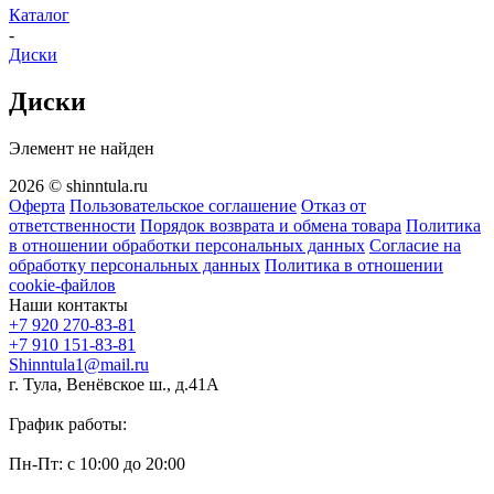
Каталог
-
Диски
Диски
Элемент не найден
2026 © shinntula.ru
Оферта
Пользовательское соглашение
Отказ от
ответственности
Порядок возврата и обмена товара
Политика
в отношении обработки персональных данных
Согласие на
обработку персональных данных
Политика в отношении
cookie-файлов
Наши контакты
+7 920 270-83-81
+7 910 151-83-81
Shinntula1@mail.ru
г. Тула, Венёвское ш., д.41А
График работы:
Пн-Пт: с 10:00 до 20:00