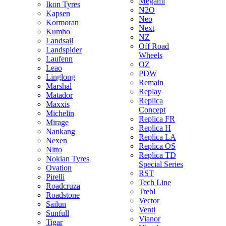
Megami
Ikon Tyres
N2O
Kapsen
Neo
Kormoran
Next
Kumho
NZ
Landsail
Off Road
Landspider
Wheels
Laufenn
OZ
Leao
PDW
Linglong
Remain
Marshal
Replay
Matador
Replica
Maxxis
Concept
Michelin
Replica FR
Mirage
Replica H
Nankang
Replica LA
Nexen
Replica OS
Nitto
Replica TD
Nokian Tyres
Special Series
Ovation
RST
Pirelli
Tech Line
Roadcruza
Trebl
Roadstone
Vector
Sailun
Venti
Sunfull
Vianor
Tigar