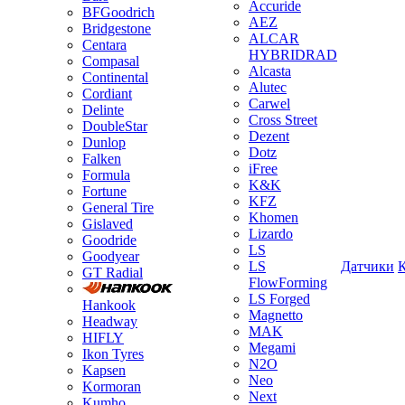
Accuride
BFGoodrich
AEZ
Bridgestone
ALCAR
Centara
HYBRIDRAD
Compasal
Alcasta
Continental
Alutec
Cordiant
Carwel
Delinte
Cross Street
DoubleStar
Dezent
Dunlop
Dotz
Falken
iFree
Formula
K&K
Fortune
KFZ
General Tire
Khomen
Gislaved
Lizardo
Goodride
LS
Goodyear
LS
Датчики
GT Radial
FlowForming
LS Forged
Hankook
Magnetto
Headway
MAK
HIFLY
Megami
Ikon Tyres
N2O
Kapsen
Neo
Kormoran
Next
Kumho