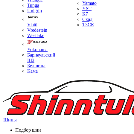
Yamato
Tunga
YST
Unigrip
К7
Скад
Viatti
ТЗСК
Vredestein
Westlake
Yokohama
Барнаульский
ШЗ
Белшина
Кама
Шины
Подбор шин