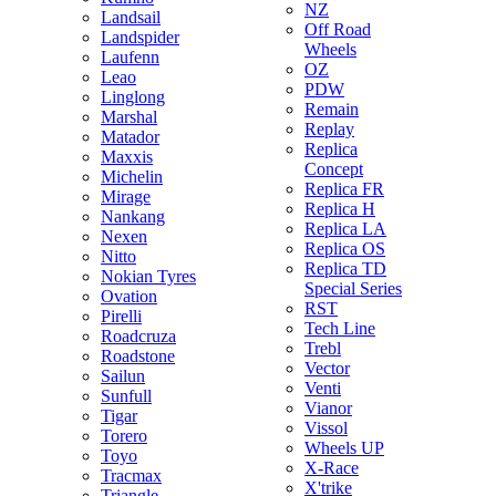
NZ
Landsail
Off Road
Landspider
Wheels
Laufenn
OZ
Leao
PDW
Linglong
Remain
Marshal
Replay
Matador
Replica
Maxxis
Concept
Michelin
Replica FR
Mirage
Replica H
Nankang
Replica LA
Nexen
Replica OS
Nitto
Replica TD
Nokian Tyres
Special Series
Ovation
RST
Pirelli
Tech Line
Roadcruza
Trebl
Roadstone
Vector
Sailun
Venti
Sunfull
Vianor
Tigar
Vissol
Torero
Wheels UP
Toyo
X-Race
Tracmax
X'trike
Triangle