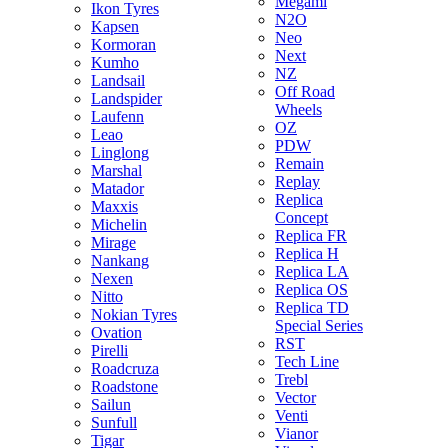
Megami
Ikon Tyres
N2O
Kapsen
Neo
Kormoran
Next
Kumho
NZ
Landsail
Off Road
Landspider
Wheels
Laufenn
OZ
Leao
PDW
Linglong
Remain
Marshal
Replay
Matador
Replica
Maxxis
Concept
Michelin
Replica FR
Mirage
Replica H
Nankang
Replica LA
Nexen
Replica OS
Nitto
Replica TD
Nokian Tyres
Special Series
Ovation
RST
Pirelli
Tech Line
Roadcruza
Trebl
Roadstone
Vector
Sailun
Venti
Sunfull
Vianor
Tigar