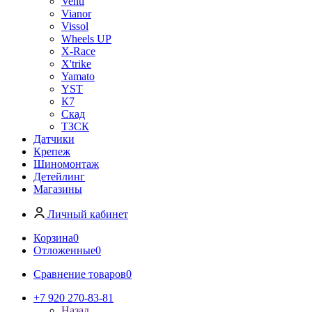
Venti
Vianor
Vissol
Wheels UP
X-Race
X'trike
Yamato
YST
К7
Скад
ТЗСК
Датчики
Крепеж
Шиномонтаж
Детейлинг
Магазины
Личный кабинет
Корзина
0
Отложенные
0
Сравнение товаров
0
+7 920 270-83-81
Назад