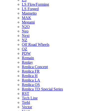
LS FlowForming
LS Forged
Magnetto
MAK
Megami
N2O
Neo
Next
NZ
Off Road Wheels
OZ
PDW
Remain
Replay
Replica Concept
Replica FR
Replica H
Replica LA
Replica OS
Replica TD Special Series
RST
Tech Line
Trebl
Vector