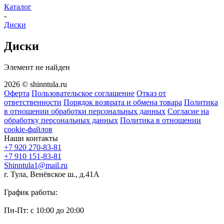
Каталог
-
Диски
Диски
Элемент не найден
2026 © shinntula.ru
Оферта
Пользовательское соглашение
Отказ от
ответственности
Порядок возврата и обмена товара
Политика
в отношении обработки персональных данных
Согласие на
обработку персональных данных
Политика в отношении
cookie-файлов
Наши контакты
+7 920 270-83-81
+7 910 151-83-81
Shinntula1@mail.ru
г. Тула, Венёвское ш., д.41А
График работы:
Пн-Пт: с 10:00 до 20:00