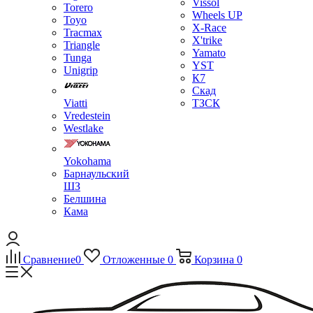
Vissol
Torero
Wheels UP
Toyo
X-Race
Tracmax
X'trike
Triangle
Yamato
Tunga
YST
Unigrip
К7
Скад
Viatti
ТЗСК
Vredestein
Westlake
Yokohama
Барнаульский
ШЗ
Белшина
Кама
Сравнение
0
Отложенные
0
Корзина
0