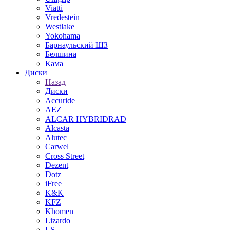
Viatti
Vredestein
Westlake
Yokohama
Барнаульский ШЗ
Белшина
Кама
Диски
Назад
Диски
Accuride
AEZ
ALCAR HYBRIDRAD
Alcasta
Alutec
Carwel
Cross Street
Dezent
Dotz
iFree
K&K
KFZ
Khomen
Lizardo
LS