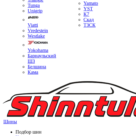
Yamato
Tunga
YST
Unigrip
К7
Скад
Viatti
ТЗСК
Vredestein
Westlake
Yokohama
Барнаульский
ШЗ
Белшина
Кама
Шины
Подбор шин