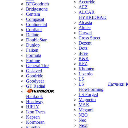
Accuride
BFGoodrich
AEZ
Bridgestone
ALCAR
Centara
HYBRIDRAD
Compasal
Alcasta
Continental
Alutec
Cordiant
Carwel
Delinte
Cross Street
DoubleStar
Dezent
Dunlop
Dotz
Falken
iFree
Formula
K&K
Fortune
KFZ
General Tire
Khomen
Gislaved
Lizardo
Goodride
LS
Goodyear
LS
Датчики
GT Radial
FlowForming
LS Forged
Hankook
Magnetto
Headway
MAK
HIFLY
Megami
Ikon Tyres
N2O
Kapsen
Neo
Kormoran
Next
Kumho