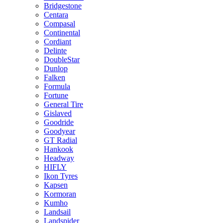
Bridgestone
Centara
Compasal
Continental
Cordiant
Delinte
DoubleStar
Dunlop
Falken
Formula
Fortune
General Tire
Gislaved
Goodride
Goodyear
GT Radial
Hankook
Headway
HIFLY
Ikon Tyres
Kapsen
Kormoran
Kumho
Landsail
Landspider