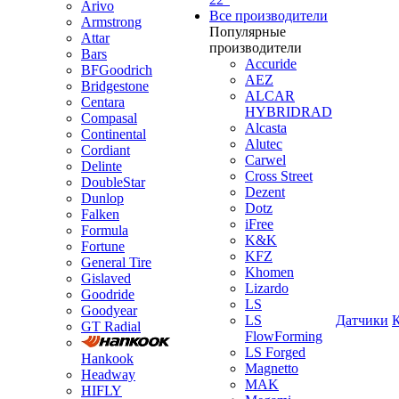
Arivo
Все производители
Armstrong
Популярные
Attar
производители
Bars
Accuride
BFGoodrich
AEZ
Bridgestone
ALCAR
Centara
HYBRIDRAD
Compasal
Alcasta
Continental
Alutec
Cordiant
Carwel
Delinte
Cross Street
DoubleStar
Dezent
Dunlop
Dotz
Falken
iFree
Formula
K&K
Fortune
KFZ
General Tire
Khomen
Gislaved
Lizardo
Goodride
LS
Goodyear
LS
Датчики
GT Radial
FlowForming
LS Forged
Hankook
Magnetto
Headway
MAK
HIFLY