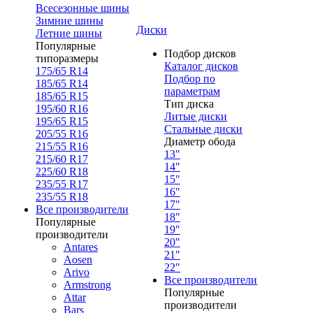
Всесезонные шины
Зимние шины
Диски
Летние шины
Популярные
Подбор дисков
типоразмеры
Каталог дисков
175/65 R14
Подбор по
185/65 R14
параметрам
185/65 R15
Тип диска
195/60 R16
Литые диски
195/65 R15
Стальные диски
205/55 R16
Диаметр обода
215/55 R16
13"
215/60 R17
14"
225/60 R18
15"
235/55 R17
16"
235/55 R18
17"
Все производители
18"
Популярные
19"
производители
20"
Antares
21"
Aosen
22"
Arivo
Все производители
Armstrong
Популярные
Attar
производители
Bars