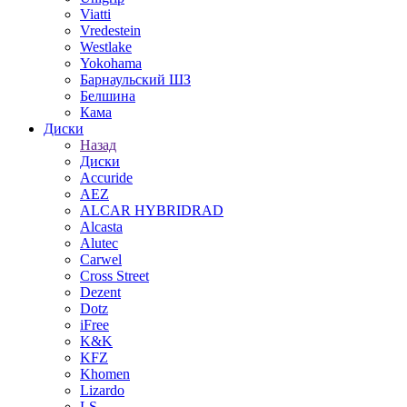
Viatti
Vredestein
Westlake
Yokohama
Барнаульский ШЗ
Белшина
Кама
Диски
Назад
Диски
Accuride
AEZ
ALCAR HYBRIDRAD
Alcasta
Alutec
Carwel
Cross Street
Dezent
Dotz
iFree
K&K
KFZ
Khomen
Lizardo
LS