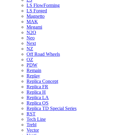
LS FlowForming
LS Forged
Magnetto
MAK
Megami
N2O
Neo
Next
NZ
Off Road Wheels
OZ
PDW
Remain
Replay
Replica Concept
Replica FR
Replica H
Replica LA
Replica OS
Replica TD Special Series
RST
Tech Line
Trebl
Vector