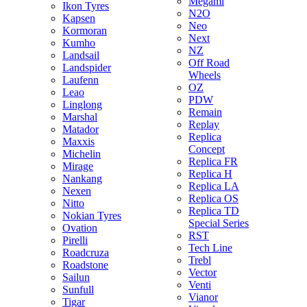
Megami
Ikon Tyres
N2O
Kapsen
Neo
Kormoran
Next
Kumho
NZ
Landsail
Off Road
Landspider
Wheels
Laufenn
OZ
Leao
PDW
Linglong
Remain
Marshal
Replay
Matador
Replica
Maxxis
Concept
Michelin
Replica FR
Mirage
Replica H
Nankang
Replica LA
Nexen
Replica OS
Nitto
Replica TD
Nokian Tyres
Special Series
Ovation
RST
Pirelli
Tech Line
Roadcruza
Trebl
Roadstone
Vector
Sailun
Venti
Sunfull
Vianor
Tigar