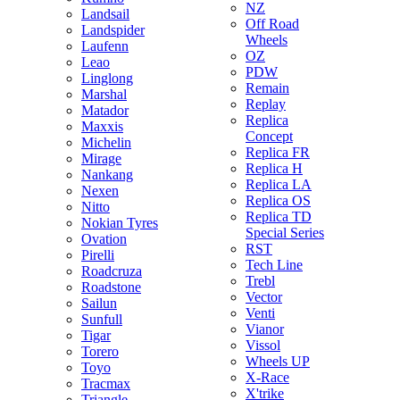
NZ
Landsail
Off Road
Landspider
Wheels
Laufenn
OZ
Leao
PDW
Linglong
Remain
Marshal
Replay
Matador
Replica
Maxxis
Concept
Michelin
Replica FR
Mirage
Replica H
Nankang
Replica LA
Nexen
Replica OS
Nitto
Replica TD
Nokian Tyres
Special Series
Ovation
RST
Pirelli
Tech Line
Roadcruza
Trebl
Roadstone
Vector
Sailun
Venti
Sunfull
Vianor
Tigar
Vissol
Torero
Wheels UP
Toyo
X-Race
Tracmax
X'trike
Triangle