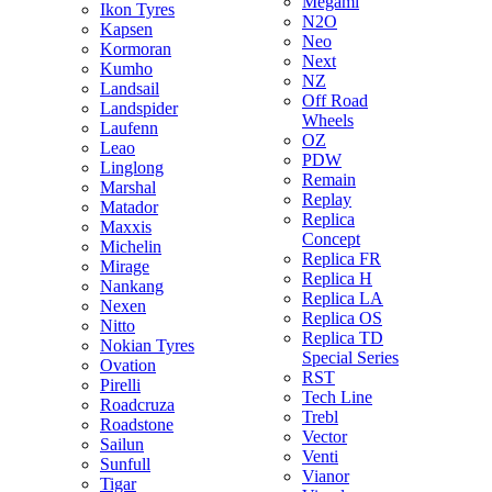
Megami
Ikon Tyres
N2O
Kapsen
Neo
Kormoran
Next
Kumho
NZ
Landsail
Off Road
Landspider
Wheels
Laufenn
OZ
Leao
PDW
Linglong
Remain
Marshal
Replay
Matador
Replica
Maxxis
Concept
Michelin
Replica FR
Mirage
Replica H
Nankang
Replica LA
Nexen
Replica OS
Nitto
Replica TD
Nokian Tyres
Special Series
Ovation
RST
Pirelli
Tech Line
Roadcruza
Trebl
Roadstone
Vector
Sailun
Venti
Sunfull
Vianor
Tigar