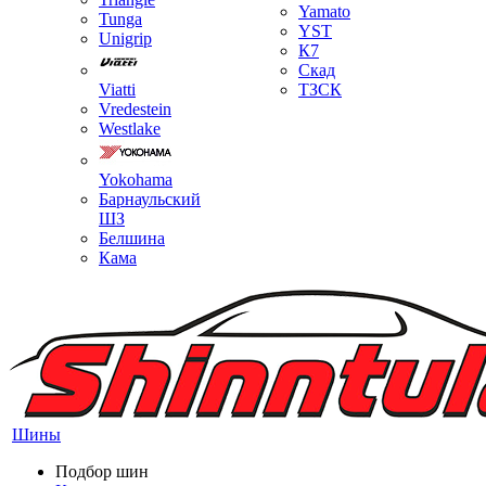
Yamato
Tunga
YST
Unigrip
К7
Скад
Viatti
ТЗСК
Vredestein
Westlake
Yokohama
Барнаульский
ШЗ
Белшина
Кама
Шины
Подбор шин