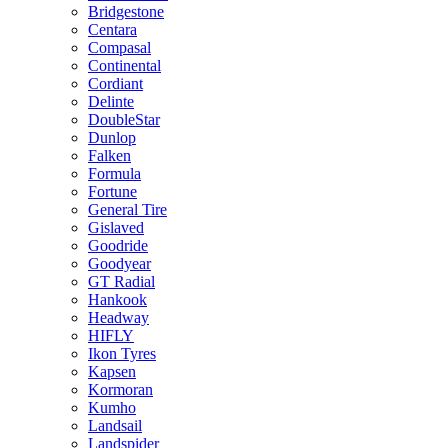
Bridgestone
Centara
Compasal
Continental
Cordiant
Delinte
DoubleStar
Dunlop
Falken
Formula
Fortune
General Tire
Gislaved
Goodride
Goodyear
GT Radial
Hankook
Headway
HIFLY
Ikon Tyres
Kapsen
Kormoran
Kumho
Landsail
Landspider