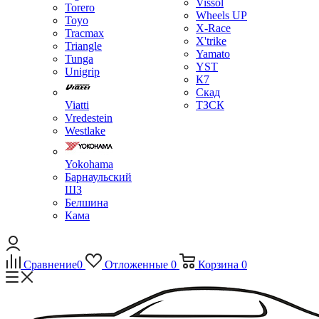
Vissol
Torero
Wheels UP
Toyo
X-Race
Tracmax
X'trike
Triangle
Yamato
Tunga
YST
Unigrip
К7
Скад
Viatti
ТЗСК
Vredestein
Westlake
Yokohama
Барнаульский
ШЗ
Белшина
Кама
Сравнение
0
Отложенные
0
Корзина
0