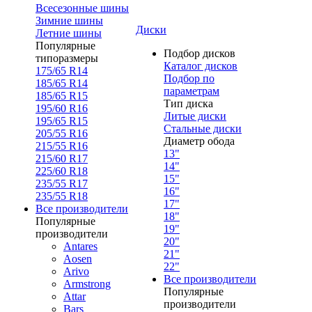
Всесезонные шины
Зимние шины
Диски
Летние шины
Популярные
Подбор дисков
типоразмеры
Каталог дисков
175/65 R14
Подбор по
185/65 R14
параметрам
185/65 R15
Тип диска
195/60 R16
Литые диски
195/65 R15
Стальные диски
205/55 R16
Диаметр обода
215/55 R16
13"
215/60 R17
14"
225/60 R18
15"
235/55 R17
16"
235/55 R18
17"
Все производители
18"
Популярные
19"
производители
20"
Antares
21"
Aosen
22"
Arivo
Все производители
Armstrong
Популярные
Attar
производители
Bars