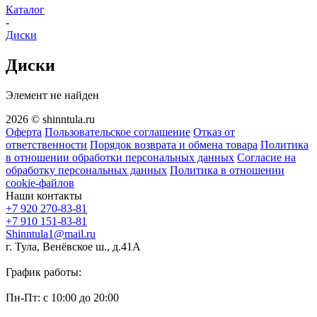
Каталог
-
Диски
Диски
Элемент не найден
2026 © shinntula.ru
Оферта
Пользовательское соглашение
Отказ от
ответственности
Порядок возврата и обмена товара
Политика
в отношении обработки персональных данных
Согласие на
обработку персональных данных
Политика в отношении
cookie-файлов
Наши контакты
+7 920 270-83-81
+7 910 151-83-81
Shinntula1@mail.ru
г. Тула, Венёвское ш., д.41А
График работы:
Пн-Пт: с 10:00 до 20:00