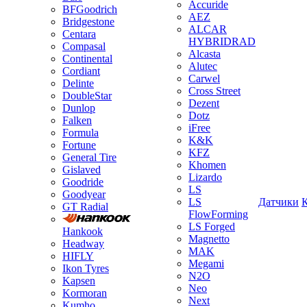
Accuride
BFGoodrich
AEZ
Bridgestone
ALCAR
Centara
HYBRIDRAD
Compasal
Alcasta
Continental
Alutec
Cordiant
Carwel
Delinte
Cross Street
DoubleStar
Dezent
Dunlop
Dotz
Falken
iFree
Formula
K&K
Fortune
KFZ
General Tire
Khomen
Gislaved
Lizardo
Goodride
LS
Goodyear
LS
Датчики
GT Radial
FlowForming
LS Forged
Hankook
Magnetto
Headway
MAK
HIFLY
Megami
Ikon Tyres
N2O
Kapsen
Neo
Kormoran
Next
Kumho