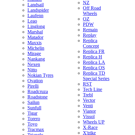
NZ
Landsail
Off Road
Landspider
Wheels
Laufenn
OZ
Leao
PDW
Linglong
Remain
Marshal
Replay
Matador
Replica
Maxxis
Concept
Michelin
Replica FR
Mirage
Replica H
Nankang
Replica LA
Nexen
Replica OS
Nitto
Replica TD
Nokian Tyres
Special Series
Ovation
RST
Pirelli
Tech Line
Roadcruza
Trebl
Roadstone
Vector
Sailun
Venti
Sunfull
Vianor
Tigar
Vissol
Torero
Wheels UP
Toyo
X-Race
Tracmax
X'trike
Triangle