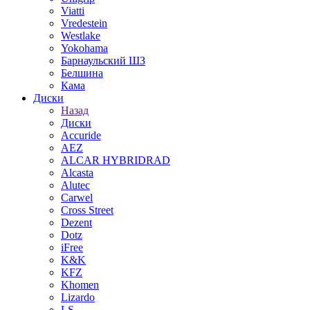
Viatti
Vredestein
Westlake
Yokohama
Барнаульский ШЗ
Белшина
Кама
Диски
Назад
Диски
Accuride
AEZ
ALCAR HYBRIDRAD
Alcasta
Alutec
Carwel
Cross Street
Dezent
Dotz
iFree
K&K
KFZ
Khomen
Lizardo
LS