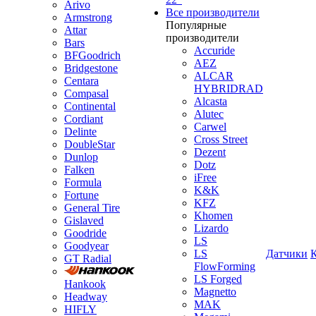
Arivo
Все производители
Armstrong
Популярные
Attar
производители
Bars
Accuride
BFGoodrich
AEZ
Bridgestone
ALCAR
Centara
HYBRIDRAD
Compasal
Alcasta
Continental
Alutec
Cordiant
Carwel
Delinte
Cross Street
DoubleStar
Dezent
Dunlop
Dotz
Falken
iFree
Formula
K&K
Fortune
KFZ
General Tire
Khomen
Gislaved
Lizardo
Goodride
LS
Goodyear
LS
Датчики
GT Radial
FlowForming
LS Forged
Hankook
Magnetto
Headway
MAK
HIFLY