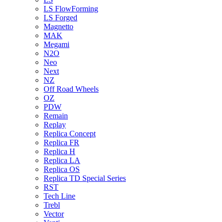
LS FlowForming
LS Forged
Magnetto
MAK
Megami
N2O
Neo
Next
NZ
Off Road Wheels
OZ
PDW
Remain
Replay
Replica Concept
Replica FR
Replica H
Replica LA
Replica OS
Replica TD Special Series
RST
Tech Line
Trebl
Vector