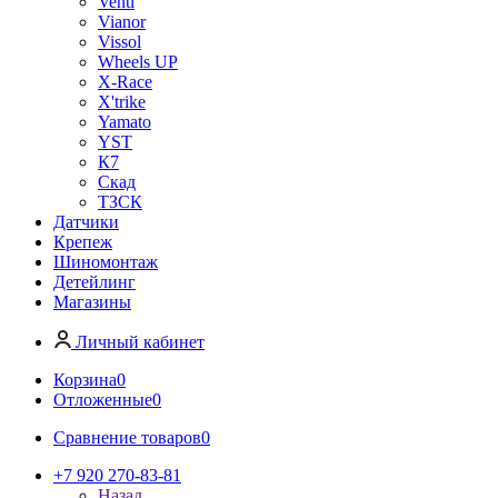
Venti
Vianor
Vissol
Wheels UP
X-Race
X'trike
Yamato
YST
К7
Скад
ТЗСК
Датчики
Крепеж
Шиномонтаж
Детейлинг
Магазины
Личный кабинет
Корзина
0
Отложенные
0
Сравнение товаров
0
+7 920 270-83-81
Назад