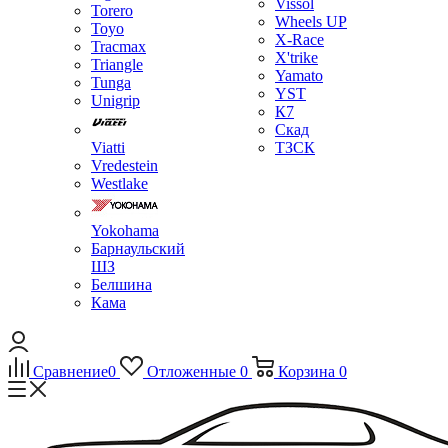
Vissol
Torero
Wheels UP
Toyo
X-Race
Tracmax
X'trike
Triangle
Yamato
Tunga
YST
Unigrip
К7
Скад
Viatti
ТЗСК
Vredestein
Westlake
Yokohama
Барнаульский
ШЗ
Белшина
Кама
Сравнение
0
Отложенные
0
Корзина
0