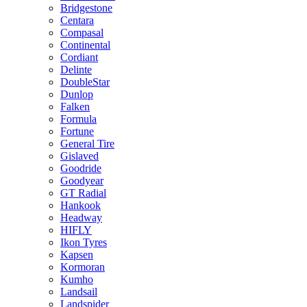
Bridgestone
Centara
Compasal
Continental
Cordiant
Delinte
DoubleStar
Dunlop
Falken
Formula
Fortune
General Tire
Gislaved
Goodride
Goodyear
GT Radial
Hankook
Headway
HIFLY
Ikon Tyres
Kapsen
Kormoran
Kumho
Landsail
Landspider