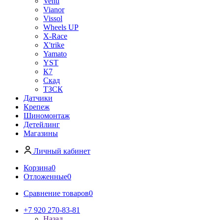
Venti
Vianor
Vissol
Wheels UP
X-Race
X'trike
Yamato
YST
К7
Скад
ТЗСК
Датчики
Крепеж
Шиномонтаж
Детейлинг
Магазины
Личный кабинет
Корзина
0
Отложенные
0
Сравнение товаров
0
+7 920 270-83-81
Назад