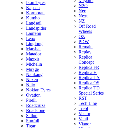
Megami
Ikon Tyres
N2O
Kapsen
Neo
Kormoran
Next
Kumho
NZ
Landsail
Off Road
Landspider
Wheels
Laufenn
OZ
Leao
PDW
Linglong
Remain
Marshal
Replay
Matador
Replica
Maxxis
Concept
Michelin
Replica FR
Mirage
Replica H
Nankang
Replica LA
Nexen
Replica OS
Nitto
Replica TD
Nokian Tyres
Special Series
Ovation
RST
Pirelli
Tech Line
Roadcruza
Trebl
Roadstone
Vector
Sailun
Venti
Sunfull
Vianor
Tigar