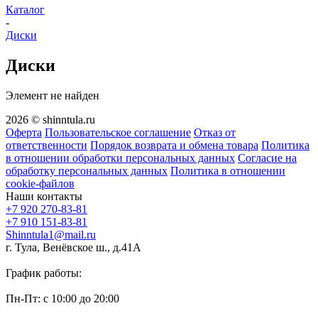
Каталог
-
Диски
Диски
Элемент не найден
2026 © shinntula.ru
Оферта
Пользовательское соглашение
Отказ от
ответственности
Порядок возврата и обмена товара
Политика
в отношении обработки персональных данных
Согласие на
обработку персональных данных
Политика в отношении
cookie-файлов
Наши контакты
+7 920 270-83-81
+7 910 151-83-81
Shinntula1@mail.ru
г. Тула, Венёвское ш., д.41А
График работы:
Пн-Пт: с 10:00 до 20:00