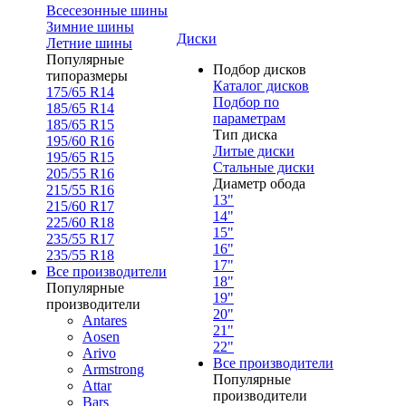
Всесезонные шины
Зимние шины
Диски
Летние шины
Популярные
Подбор дисков
типоразмеры
Каталог дисков
175/65 R14
Подбор по
185/65 R14
параметрам
185/65 R15
Тип диска
195/60 R16
Литые диски
195/65 R15
Стальные диски
205/55 R16
Диаметр обода
215/55 R16
13"
215/60 R17
14"
225/60 R18
15"
235/55 R17
16"
235/55 R18
17"
Все производители
18"
Популярные
19"
производители
20"
Antares
21"
Aosen
22"
Arivo
Все производители
Armstrong
Популярные
Attar
производители
Bars