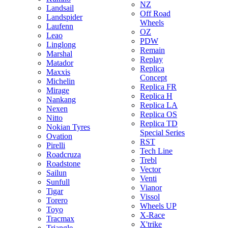
NZ
Landsail
Off Road
Landspider
Wheels
Laufenn
OZ
Leao
PDW
Linglong
Remain
Marshal
Replay
Matador
Replica
Maxxis
Concept
Michelin
Replica FR
Mirage
Replica H
Nankang
Replica LA
Nexen
Replica OS
Nitto
Replica TD
Nokian Tyres
Special Series
Ovation
RST
Pirelli
Tech Line
Roadcruza
Trebl
Roadstone
Vector
Sailun
Venti
Sunfull
Vianor
Tigar
Vissol
Torero
Wheels UP
Toyo
X-Race
Tracmax
X'trike
Triangle