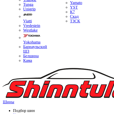
Yamato
Tunga
YST
Unigrip
К7
Скад
Viatti
ТЗСК
Vredestein
Westlake
Yokohama
Барнаульский
ШЗ
Белшина
Кама
Шины
Подбор шин