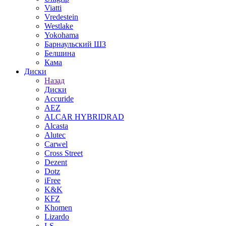
Viatti
Vredestein
Westlake
Yokohama
Барнаульский ШЗ
Белшина
Кама
Диски
Назад
Диски
Accuride
AEZ
ALCAR HYBRIDRAD
Alcasta
Alutec
Carwel
Cross Street
Dezent
Dotz
iFree
K&K
KFZ
Khomen
Lizardo
LS