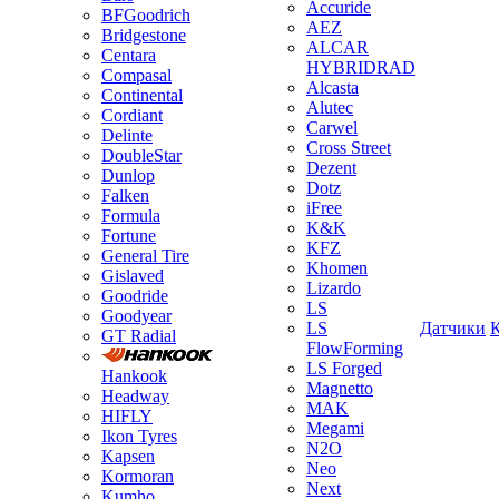
Accuride
BFGoodrich
AEZ
Bridgestone
ALCAR
Centara
HYBRIDRAD
Compasal
Alcasta
Continental
Alutec
Cordiant
Carwel
Delinte
Cross Street
DoubleStar
Dezent
Dunlop
Dotz
Falken
iFree
Formula
K&K
Fortune
KFZ
General Tire
Khomen
Gislaved
Lizardo
Goodride
LS
Goodyear
LS
Датчики
GT Radial
FlowForming
LS Forged
Hankook
Magnetto
Headway
MAK
HIFLY
Megami
Ikon Tyres
N2O
Kapsen
Neo
Kormoran
Next
Kumho