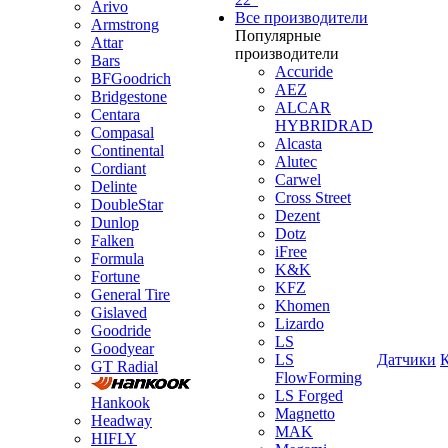
Arivo
Все производители
Armstrong
Популярные
Attar
производители
Bars
Accuride
BFGoodrich
AEZ
Bridgestone
ALCAR
Centara
HYBRIDRAD
Compasal
Alcasta
Continental
Alutec
Cordiant
Carwel
Delinte
Cross Street
DoubleStar
Dezent
Dunlop
Dotz
Falken
iFree
Formula
K&K
Fortune
KFZ
General Tire
Khomen
Gislaved
Lizardo
Goodride
LS
Goodyear
LS
Датчики
GT Radial
FlowForming
LS Forged
Hankook
Magnetto
Headway
MAK
HIFLY