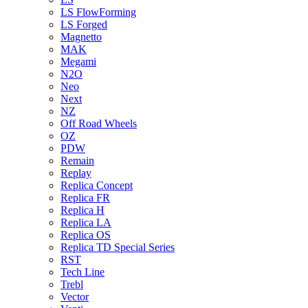
LS FlowForming
LS Forged
Magnetto
MAK
Megami
N2O
Neo
Next
NZ
Off Road Wheels
OZ
PDW
Remain
Replay
Replica Concept
Replica FR
Replica H
Replica LA
Replica OS
Replica TD Special Series
RST
Tech Line
Trebl
Vector