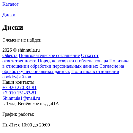
Каталог
-
Диски
Диски
Элемент не найден
2026 © shinntula.ru
Оферта
Пользовательское соглашение
Отказ от
ответственности
Порядок возврата и обмена товара
Политика
в отношении обработки персональных данных
Согласие на
обработку персональных данных
Политика в отношении
cookie-файлов
Наши контакты
+7 920 270-83-81
+7 910 151-83-81
Shinntula1@mail.ru
г. Тула, Венёвское ш., д.41А
График работы:
Пн-Пт: с 10:00 до 20:00