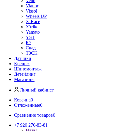
Venti
Vianor
Vissol
Wheels UP
X-Race
X'trike
Yamato
YST
К7
Скад
ТЗСК
Датчики
Крепеж
Шиномонтаж
Детейлинг
Магазины
Личный кабинет
Корзина
0
Отложенные
0
Сравнение товаров
0
+7 920 270-83-81
Назад