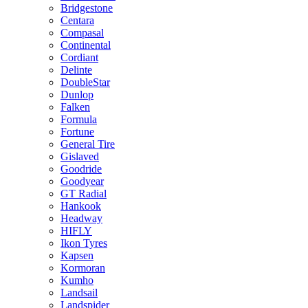
Bridgestone
Centara
Compasal
Continental
Cordiant
Delinte
DoubleStar
Dunlop
Falken
Formula
Fortune
General Tire
Gislaved
Goodride
Goodyear
GT Radial
Hankook
Headway
HIFLY
Ikon Tyres
Kapsen
Kormoran
Kumho
Landsail
Landspider