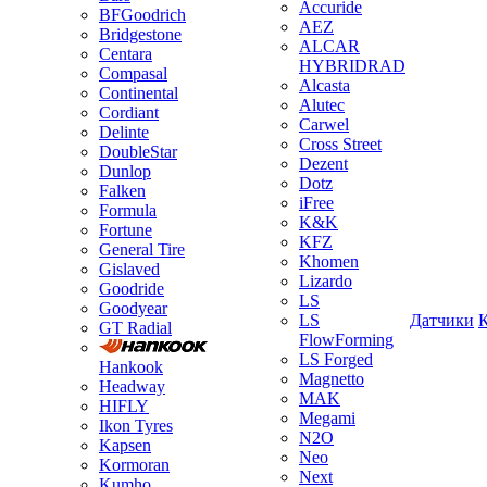
Accuride
BFGoodrich
AEZ
Bridgestone
ALCAR
Centara
HYBRIDRAD
Compasal
Alcasta
Continental
Alutec
Cordiant
Carwel
Delinte
Cross Street
DoubleStar
Dezent
Dunlop
Dotz
Falken
iFree
Formula
K&K
Fortune
KFZ
General Tire
Khomen
Gislaved
Lizardo
Goodride
LS
Goodyear
LS
Датчики
GT Radial
FlowForming
LS Forged
Hankook
Magnetto
Headway
MAK
HIFLY
Megami
Ikon Tyres
N2O
Kapsen
Neo
Kormoran
Next
Kumho