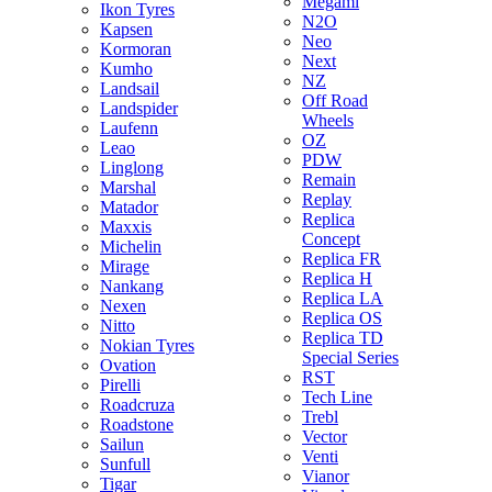
Megami
Ikon Tyres
N2O
Kapsen
Neo
Kormoran
Next
Kumho
NZ
Landsail
Off Road
Landspider
Wheels
Laufenn
OZ
Leao
PDW
Linglong
Remain
Marshal
Replay
Matador
Replica
Maxxis
Concept
Michelin
Replica FR
Mirage
Replica H
Nankang
Replica LA
Nexen
Replica OS
Nitto
Replica TD
Nokian Tyres
Special Series
Ovation
RST
Pirelli
Tech Line
Roadcruza
Trebl
Roadstone
Vector
Sailun
Venti
Sunfull
Vianor
Tigar