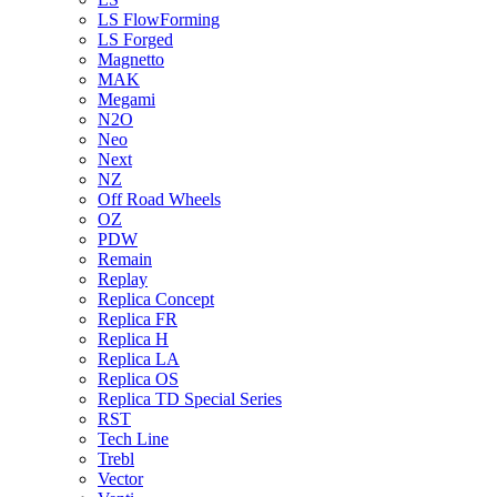
LS FlowForming
LS Forged
Magnetto
MAK
Megami
N2O
Neo
Next
NZ
Off Road Wheels
OZ
PDW
Remain
Replay
Replica Concept
Replica FR
Replica H
Replica LA
Replica OS
Replica TD Special Series
RST
Tech Line
Trebl
Vector