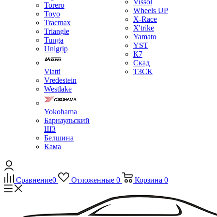
Vissol
Torero
Wheels UP
Toyo
X-Race
Tracmax
X'trike
Triangle
Yamato
Tunga
YST
Unigrip
К7
Скад
Viatti
ТЗСК
Vredestein
Westlake
Yokohama
Барнаульский
ШЗ
Белшина
Кама
Сравнение
0
Отложенные
0
Корзина
0