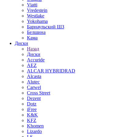
Viatti
Vredestein
Westlake
Yokohama
Барнаульский ШЗ
Белшина
Кама
Диски
Назад
Диски
Accuride
AEZ
ALCAR HYBRIDRAD
Alcasta
Alutec
Carwel
Cross Street
Dezent
Dotz
iFree
K&K
KFZ
Khomen
Lizardo
LS