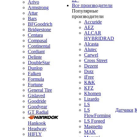
Arivo
Все производители
Armstrong
Популярные
Attar
производители
Bars
Accuride
BFGoodrich
AEZ
Bridgestone
ALCAR
Centara
HYBRIDRAD
Compasal
Alcasta
Continental
Alutec
Cordiant
Carwel
Delinte
Cross Street
DoubleStar
Dezent
Dunlop
Dotz
Falken
iFree
Formula
K&K
Fortune
KFZ
General Tire
Khomen
Gislaved
Lizardo
Goodride
LS
Goodyear
LS
Датчики
GT Radial
FlowForming
LS Forged
Hankook
Magnetto
Headway
MAK
HIFLY