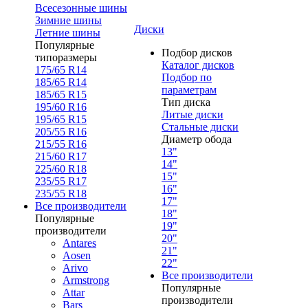
Всесезонные шины
Зимние шины
Диски
Летние шины
Популярные
Подбор дисков
типоразмеры
Каталог дисков
175/65 R14
Подбор по
185/65 R14
параметрам
185/65 R15
Тип диска
195/60 R16
Литые диски
195/65 R15
Стальные диски
205/55 R16
Диаметр обода
215/55 R16
13"
215/60 R17
14"
225/60 R18
15"
235/55 R17
16"
235/55 R18
17"
Все производители
18"
Популярные
19"
производители
20"
Antares
21"
Aosen
22"
Arivo
Все производители
Armstrong
Популярные
Attar
производители
Bars