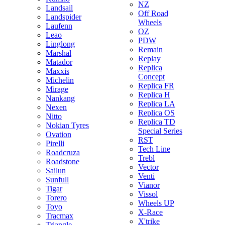
NZ
Landsail
Off Road
Landspider
Wheels
Laufenn
OZ
Leao
PDW
Linglong
Remain
Marshal
Replay
Matador
Replica
Maxxis
Concept
Michelin
Replica FR
Mirage
Replica H
Nankang
Replica LA
Nexen
Replica OS
Nitto
Replica TD
Nokian Tyres
Special Series
Ovation
RST
Pirelli
Tech Line
Roadcruza
Trebl
Roadstone
Vector
Sailun
Venti
Sunfull
Vianor
Tigar
Vissol
Torero
Wheels UP
Toyo
X-Race
Tracmax
X'trike
Triangle