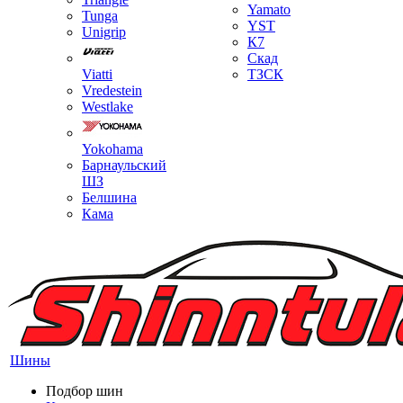
Yamato
Tunga
YST
Unigrip
К7
Скад
Viatti
ТЗСК
Vredestein
Westlake
Yokohama
Барнаульский
ШЗ
Белшина
Кама
Шины
Подбор шин