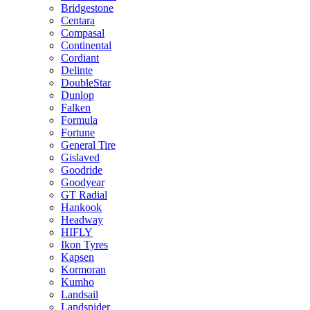
Bridgestone
Centara
Compasal
Continental
Cordiant
Delinte
DoubleStar
Dunlop
Falken
Formula
Fortune
General Tire
Gislaved
Goodride
Goodyear
GT Radial
Hankook
Headway
HIFLY
Ikon Tyres
Kapsen
Kormoran
Kumho
Landsail
Landspider