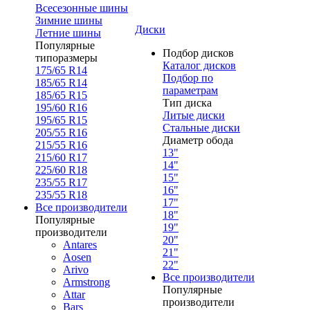
Всесезонные шины
Зимние шины
Диски
Летние шины
Популярные
Подбор дисков
типоразмеры
Каталог дисков
175/65 R14
Подбор по
185/65 R14
параметрам
185/65 R15
Тип диска
195/60 R16
Литые диски
195/65 R15
Стальные диски
205/55 R16
Диаметр обода
215/55 R16
13"
215/60 R17
14"
225/60 R18
15"
235/55 R17
16"
235/55 R18
17"
Все производители
18"
Популярные
19"
производители
20"
Antares
21"
Aosen
22"
Arivo
Все производители
Armstrong
Популярные
Attar
производители
Bars