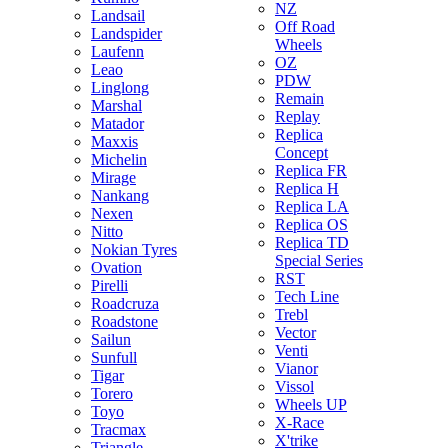
NZ
Landsail
Off Road
Landspider
Wheels
Laufenn
OZ
Leao
PDW
Linglong
Remain
Marshal
Replay
Matador
Replica
Maxxis
Concept
Michelin
Replica FR
Mirage
Replica H
Nankang
Replica LA
Nexen
Replica OS
Nitto
Replica TD
Nokian Tyres
Special Series
Ovation
RST
Pirelli
Tech Line
Roadcruza
Trebl
Roadstone
Vector
Sailun
Venti
Sunfull
Vianor
Tigar
Vissol
Torero
Wheels UP
Toyo
X-Race
Tracmax
X'trike
Triangle