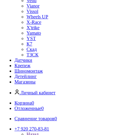
Venti
Vianor
Vissol
Wheels UP
X-Race
X'trike
Yamato
YST
К7
Скад
ТЗСК
Датчики
Крепеж
Шиномонтаж
Детейлинг
Магазины
Личный кабинет
Корзина
0
Отложенные
0
Сравнение товаров
0
+7 920 270-83-81
Назад