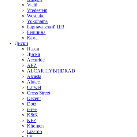
Viatti
Vredestein
Westlake
Yokohama
Барнаульский ШЗ
Белшина
Кама
Диски
Назад
Диски
Accuride
AEZ
ALCAR HYBRIDRAD
Alcasta
Alutec
Carwel
Cross Street
Dezent
Dotz
iFree
K&K
KFZ
Khomen
Lizardo
LS