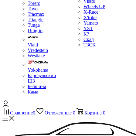
Vissol
Torero
Wheels UP
Toyo
X-Race
Tracmax
X'trike
Triangle
Yamato
Tunga
YST
Unigrip
К7
Скад
Viatti
ТЗСК
Vredestein
Westlake
Yokohama
Барнаульский
ШЗ
Белшина
Кама
Сравнение
0
Отложенные
0
Корзина
0