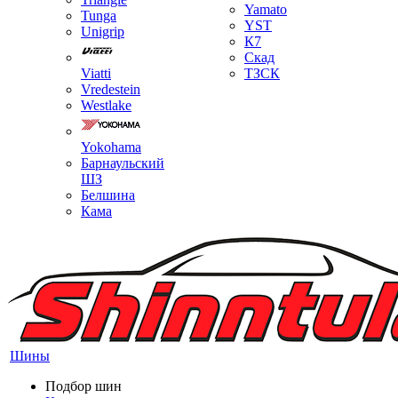
Yamato
Tunga
YST
Unigrip
К7
Скад
Viatti
ТЗСК
Vredestein
Westlake
Yokohama
Барнаульский
ШЗ
Белшина
Кама
Шины
Подбор шин