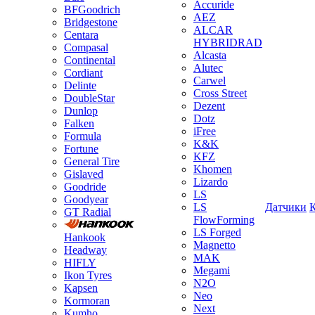
Accuride
BFGoodrich
AEZ
Bridgestone
ALCAR
Centara
HYBRIDRAD
Compasal
Alcasta
Continental
Alutec
Cordiant
Carwel
Delinte
Cross Street
DoubleStar
Dezent
Dunlop
Dotz
Falken
iFree
Formula
K&K
Fortune
KFZ
General Tire
Khomen
Gislaved
Lizardo
Goodride
LS
Goodyear
LS
Датчики
GT Radial
FlowForming
LS Forged
Hankook
Magnetto
Headway
MAK
HIFLY
Megami
Ikon Tyres
N2O
Kapsen
Neo
Kormoran
Next
Kumho