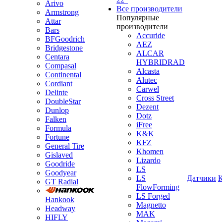
Arivo
Все производители
Armstrong
Популярные
Attar
производители
Bars
Accuride
BFGoodrich
AEZ
Bridgestone
ALCAR
Centara
HYBRIDRAD
Compasal
Alcasta
Continental
Alutec
Cordiant
Carwel
Delinte
Cross Street
DoubleStar
Dezent
Dunlop
Dotz
Falken
iFree
Formula
K&K
Fortune
KFZ
General Tire
Khomen
Gislaved
Lizardo
Goodride
LS
Goodyear
LS
Датчики
GT Radial
FlowForming
LS Forged
Hankook
Magnetto
Headway
MAK
HIFLY