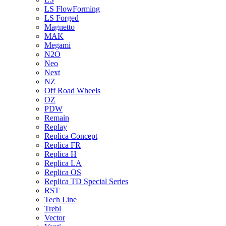
LS FlowForming
LS Forged
Magnetto
MAK
Megami
N2O
Neo
Next
NZ
Off Road Wheels
OZ
PDW
Remain
Replay
Replica Concept
Replica FR
Replica H
Replica LA
Replica OS
Replica TD Special Series
RST
Tech Line
Trebl
Vector