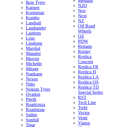
Megami
Ikon Tyres
N2O
Kapsen
Neo
Kormoran
Next
Kumho
NZ
Landsail
Off Road
Landspider
Wheels
Laufenn
OZ
Leao
PDW
Linglong
Remain
Marshal
Replay
Matador
Replica
Maxxis
Concept
Michelin
Replica FR
Mirage
Replica H
Nankang
Replica LA
Nexen
Replica OS
Nitto
Replica TD
Nokian Tyres
Special Series
Ovation
RST
Pirelli
Tech Line
Roadcruza
Trebl
Roadstone
Vector
Sailun
Venti
Sunfull
Vianor
Tigar