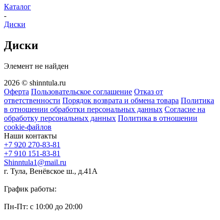
Каталог
-
Диски
Диски
Элемент не найден
2026 © shinntula.ru
Оферта
Пользовательское соглашение
Отказ от
ответственности
Порядок возврата и обмена товара
Политика
в отношении обработки персональных данных
Согласие на
обработку персональных данных
Политика в отношении
cookie-файлов
Наши контакты
+7 920 270-83-81
+7 910 151-83-81
Shinntula1@mail.ru
г. Тула, Венёвское ш., д.41А
График работы:
Пн-Пт: с 10:00 до 20:00