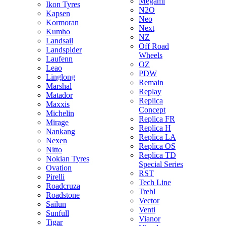
Megami
Ikon Tyres
N2O
Kapsen
Neo
Kormoran
Next
Kumho
NZ
Landsail
Off Road
Landspider
Wheels
Laufenn
OZ
Leao
PDW
Linglong
Remain
Marshal
Replay
Matador
Replica
Maxxis
Concept
Michelin
Replica FR
Mirage
Replica H
Nankang
Replica LA
Nexen
Replica OS
Nitto
Replica TD
Nokian Tyres
Special Series
Ovation
RST
Pirelli
Tech Line
Roadcruza
Trebl
Roadstone
Vector
Sailun
Venti
Sunfull
Vianor
Tigar