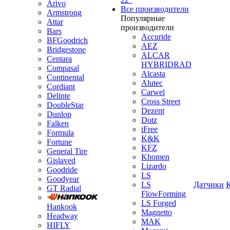
Arivo
Все производители
Armstrong
Популярные
Attar
производители
Bars
Accuride
BFGoodrich
AEZ
Bridgestone
ALCAR
Centara
HYBRIDRAD
Compasal
Alcasta
Continental
Alutec
Cordiant
Carwel
Delinte
Cross Street
DoubleStar
Dezent
Dunlop
Dotz
Falken
iFree
Formula
K&K
Fortune
KFZ
General Tire
Khomen
Gislaved
Lizardo
Goodride
LS
Goodyear
LS
Датчики
GT Radial
FlowForming
LS Forged
Hankook
Magnetto
Headway
MAK
HIFLY