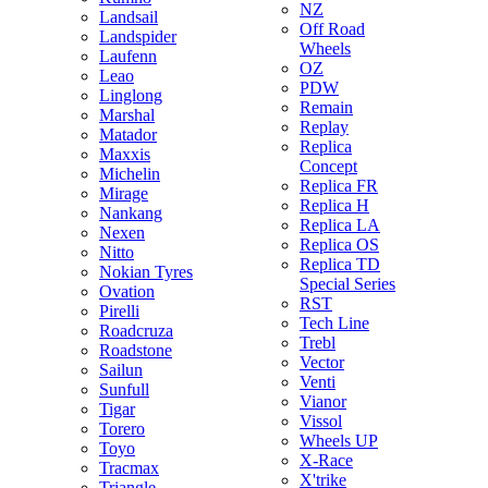
NZ
Landsail
Off Road
Landspider
Wheels
Laufenn
OZ
Leao
PDW
Linglong
Remain
Marshal
Replay
Matador
Replica
Maxxis
Concept
Michelin
Replica FR
Mirage
Replica H
Nankang
Replica LA
Nexen
Replica OS
Nitto
Replica TD
Nokian Tyres
Special Series
Ovation
RST
Pirelli
Tech Line
Roadcruza
Trebl
Roadstone
Vector
Sailun
Venti
Sunfull
Vianor
Tigar
Vissol
Torero
Wheels UP
Toyo
X-Race
Tracmax
X'trike
Triangle