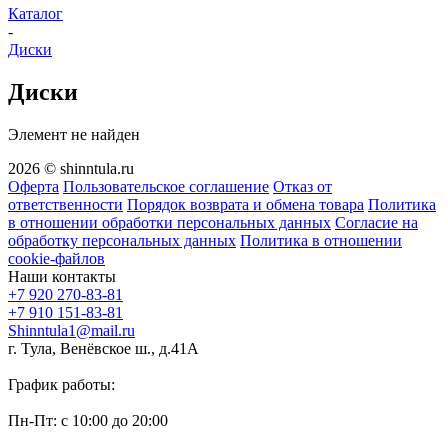
Каталог
-
Диски
Диски
Элемент не найден
2026 © shinntula.ru
Оферта
Пользовательское соглашение
Отказ от
ответственности
Порядок возврата и обмена товара
Политика
в отношении обработки персональных данных
Согласие на
обработку персональных данных
Политика в отношении
cookie-файлов
Наши контакты
+7 920 270-83-81
+7 910 151-83-81
Shinntula1@mail.ru
г. Тула, Венёвское ш., д.41А
График работы:
Пн-Пт: с 10:00 до 20:00