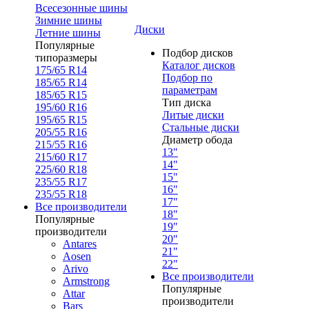
Всесезонные шины
Зимние шины
Диски
Летние шины
Популярные
Подбор дисков
типоразмеры
Каталог дисков
175/65 R14
Подбор по
185/65 R14
параметрам
185/65 R15
Тип диска
195/60 R16
Литые диски
195/65 R15
Стальные диски
205/55 R16
Диаметр обода
215/55 R16
13"
215/60 R17
14"
225/60 R18
15"
235/55 R17
16"
235/55 R18
17"
Все производители
18"
Популярные
19"
производители
20"
Antares
21"
Aosen
22"
Arivo
Все производители
Armstrong
Популярные
Attar
производители
Bars