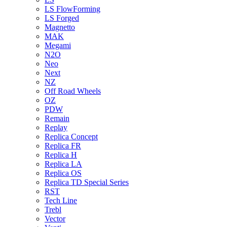
LS FlowForming
LS Forged
Magnetto
MAK
Megami
N2O
Neo
Next
NZ
Off Road Wheels
OZ
PDW
Remain
Replay
Replica Concept
Replica FR
Replica H
Replica LA
Replica OS
Replica TD Special Series
RST
Tech Line
Trebl
Vector