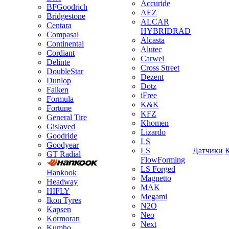
Accuride
BFGoodrich
AEZ
Bridgestone
ALCAR
Centara
HYBRIDRAD
Compasal
Alcasta
Continental
Alutec
Cordiant
Carwel
Delinte
Cross Street
DoubleStar
Dezent
Dunlop
Dotz
Falken
iFree
Formula
K&K
Fortune
KFZ
General Tire
Khomen
Gislaved
Lizardo
Goodride
LS
Goodyear
LS
Датчики
GT Radial
FlowForming
LS Forged
Hankook
Magnetto
Headway
MAK
HIFLY
Megami
Ikon Tyres
N2O
Kapsen
Neo
Kormoran
Next
Kumho