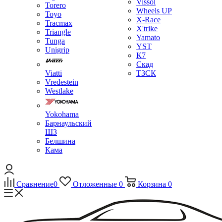
Vissol
Torero
Wheels UP
Toyo
X-Race
Tracmax
X'trike
Triangle
Yamato
Tunga
YST
Unigrip
К7
Скад
Viatti
ТЗСК
Vredestein
Westlake
Yokohama
Барнаульский
ШЗ
Белшина
Кама
Сравнение
0
Отложенные
0
Корзина
0