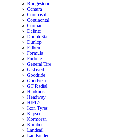
Bridgestone
Centara
Compasal
Continental
Cordiant
Delinte
DoubleStar
Dunlop
Falken
Formula
Fortune
General Tire
Gislaved
Goodride
Goodyear
GT Radial
Hankook
Headway
HIFLY
Ikon Tyres
Kapsen
Kormoran
Kumho
Landsail
Landspider