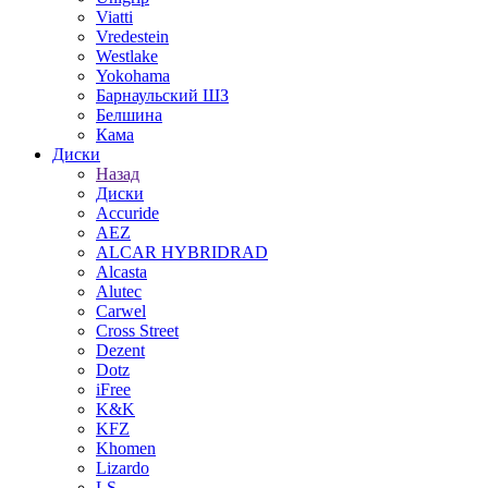
Viatti
Vredestein
Westlake
Yokohama
Барнаульский ШЗ
Белшина
Кама
Диски
Назад
Диски
Accuride
AEZ
ALCAR HYBRIDRAD
Alcasta
Alutec
Carwel
Cross Street
Dezent
Dotz
iFree
K&K
KFZ
Khomen
Lizardo
LS