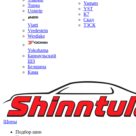
Yamato
Tunga
YST
Unigrip
К7
Скад
Viatti
ТЗСК
Vredestein
Westlake
Yokohama
Барнаульский
ШЗ
Белшина
Кама
Шины
Подбор шин