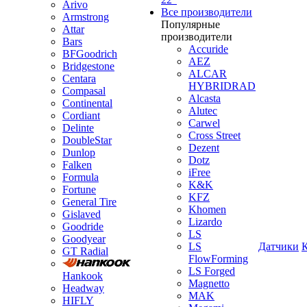
Arivo
Все производители
Armstrong
Популярные
Attar
производители
Bars
Accuride
BFGoodrich
AEZ
Bridgestone
ALCAR
Centara
HYBRIDRAD
Compasal
Alcasta
Continental
Alutec
Cordiant
Carwel
Delinte
Cross Street
DoubleStar
Dezent
Dunlop
Dotz
Falken
iFree
Formula
K&K
Fortune
KFZ
General Tire
Khomen
Gislaved
Lizardo
Goodride
LS
Goodyear
LS
Датчики
GT Radial
FlowForming
LS Forged
Hankook
Magnetto
Headway
MAK
HIFLY