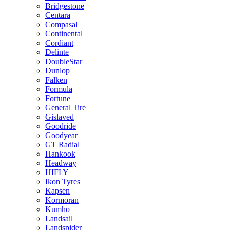
Bridgestone
Centara
Compasal
Continental
Cordiant
Delinte
DoubleStar
Dunlop
Falken
Formula
Fortune
General Tire
Gislaved
Goodride
Goodyear
GT Radial
Hankook
Headway
HIFLY
Ikon Tyres
Kapsen
Kormoran
Kumho
Landsail
Landspider