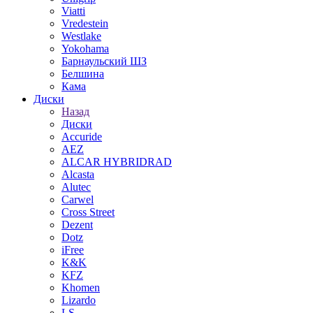
Viatti
Vredestein
Westlake
Yokohama
Барнаульский ШЗ
Белшина
Кама
Диски
Назад
Диски
Accuride
AEZ
ALCAR HYBRIDRAD
Alcasta
Alutec
Carwel
Cross Street
Dezent
Dotz
iFree
K&K
KFZ
Khomen
Lizardo
LS