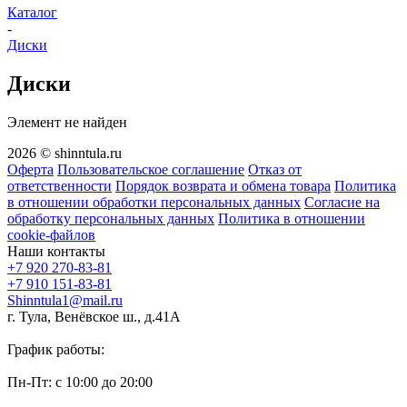
Каталог
-
Диски
Диски
Элемент не найден
2026 © shinntula.ru
Оферта
Пользовательское соглашение
Отказ от
ответственности
Порядок возврата и обмена товара
Политика
в отношении обработки персональных данных
Согласие на
обработку персональных данных
Политика в отношении
cookie-файлов
Наши контакты
+7 920 270-83-81
+7 910 151-83-81
Shinntula1@mail.ru
г. Тула, Венёвское ш., д.41А
График работы:
Пн-Пт: с 10:00 до 20:00