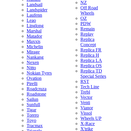
NZ
Landsail
Off Road
Landspider
Wheels
Laufenn
OZ
Leao
PDW
Linglong
Remain
Marshal
Replay
Matador
Replica
Maxxis
Concept
Michelin
Replica FR
Mirage
Replica H
Nankang
Replica LA
Nexen
Replica OS
Nitto
Replica TD
Nokian Tyres
Special Series
Ovation
RST
Pirelli
Tech Line
Roadcruza
Trebl
Roadstone
Vector
Sailun
Venti
Sunfull
Vianor
Tigar
Vissol
Torero
Wheels UP
Toyo
X-Race
Tracmax
X'trike
Triangle