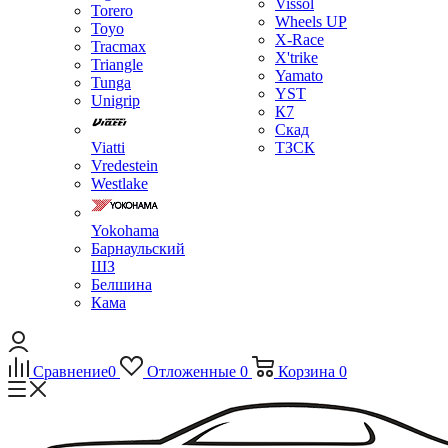
Vissol
Torero
Wheels UP
Toyo
X-Race
Tracmax
X'trike
Triangle
Yamato
Tunga
YST
Unigrip
К7
Скад
Viatti
ТЗСК
Vredestein
Westlake
Yokohama
Барнаульский
ШЗ
Белшина
Кама
Сравнение
0
Отложенные
0
Корзина
0