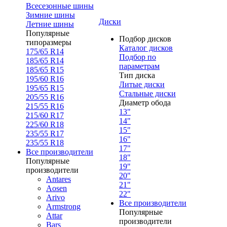
Всесезонные шины
Зимние шины
Диски
Летние шины
Популярные
Подбор дисков
типоразмеры
Каталог дисков
175/65 R14
Подбор по
185/65 R14
параметрам
185/65 R15
Тип диска
195/60 R16
Литые диски
195/65 R15
Стальные диски
205/55 R16
Диаметр обода
215/55 R16
13"
215/60 R17
14"
225/60 R18
15"
235/55 R17
16"
235/55 R18
17"
Все производители
18"
Популярные
19"
производители
20"
Antares
21"
Aosen
22"
Arivo
Все производители
Armstrong
Популярные
Attar
производители
Bars