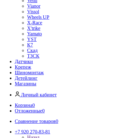
Venti
Vianor
Vissol
Wheels UP
X-Race
X'trike
Yamato
YST
К7
Скад
ТЗСК
Датчики
Крепеж
Шиномонтаж
Детейлинг
Магазины
Личный кабинет
Корзина
0
Отложенные
0
Сравнение товаров
0
+7 920 270-83-81
Назад