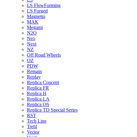
LS FlowForming
LS Forged
Magnetto
MAK
Megami
N2O
Neo
Next
NZ
Off Road Wheels
OZ
PDW
Remain
Replay
Replica Concept
Replica FR
Replica H
Replica LA
Replica OS
Replica TD Special Series
RST
Tech Line
Trebl
Vector