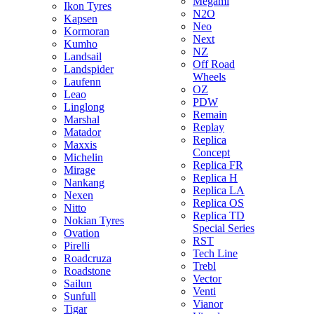
Megami
Ikon Tyres
N2O
Kapsen
Neo
Kormoran
Next
Kumho
NZ
Landsail
Off Road
Landspider
Wheels
Laufenn
OZ
Leao
PDW
Linglong
Remain
Marshal
Replay
Matador
Replica
Maxxis
Concept
Michelin
Replica FR
Mirage
Replica H
Nankang
Replica LA
Nexen
Replica OS
Nitto
Replica TD
Nokian Tyres
Special Series
Ovation
RST
Pirelli
Tech Line
Roadcruza
Trebl
Roadstone
Vector
Sailun
Venti
Sunfull
Vianor
Tigar