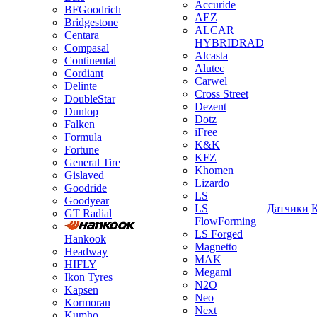
Accuride
BFGoodrich
AEZ
Bridgestone
ALCAR
Centara
HYBRIDRAD
Compasal
Alcasta
Continental
Alutec
Cordiant
Carwel
Delinte
Cross Street
DoubleStar
Dezent
Dunlop
Dotz
Falken
iFree
Formula
K&K
Fortune
KFZ
General Tire
Khomen
Gislaved
Lizardo
Goodride
LS
Goodyear
LS
Датчики
GT Radial
FlowForming
LS Forged
Hankook
Magnetto
Headway
MAK
HIFLY
Megami
Ikon Tyres
N2O
Kapsen
Neo
Kormoran
Next
Kumho