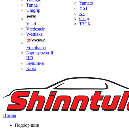
Yamato
Tunga
YST
Unigrip
К7
Скад
Viatti
ТЗСК
Vredestein
Westlake
Yokohama
Барнаульский
ШЗ
Белшина
Кама
Шины
Подбор шин