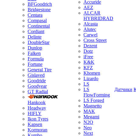
Accuride
BFGoodrich
AEZ
Bridgestone
ALCAR
Centara
HYBRIDRAD
Compasal
Alcasta
Continental
Alutec
Cordiant
Carwel
Delinte
Cross Street
DoubleStar
Dezent
Dunlop
Dotz
Falken
iFree
Formula
K&K
Fortune
KFZ
General Tire
Khomen
Gislaved
Lizardo
Goodride
LS
Goodyear
LS
Датчики
GT Radial
FlowForming
LS Forged
Hankook
Magnetto
Headway
MAK
HIFLY
Megami
Ikon Tyres
N2O
Kapsen
Neo
Kormoran
Next
Kumho