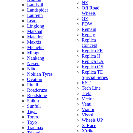
NZ
Landsail
Off Road
Landspider
Wheels
Laufenn
OZ
Leao
PDW
Linglong
Remain
Marshal
Replay
Matador
Replica
Maxxis
Concept
Michelin
Replica FR
Mirage
Replica H
Nankang
Replica LA
Nexen
Replica OS
Nitto
Replica TD
Nokian Tyres
Special Series
Ovation
RST
Pirelli
Tech Line
Roadcruza
Trebl
Roadstone
Vector
Sailun
Venti
Sunfull
Vianor
Tigar
Vissol
Torero
Wheels UP
Toyo
X-Race
Tracmax
X'trike
Triangle