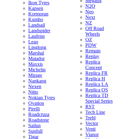
Megami
Ikon Tyres
N2O
Kapsen
Neo
Kormoran
Next
Kumho
NZ
Landsail
Off Road
Landspider
Wheels
Laufenn
OZ
Leao
PDW
Linglong
Remain
Marshal
Replay
Matador
Replica
Maxxis
Concept
Michelin
Replica FR
Mirage
Replica H
Nankang
Replica LA
Nexen
Replica OS
Nitto
Replica TD
Nokian Tyres
Special Series
Ovation
RST
Pirelli
Tech Line
Roadcruza
Trebl
Roadstone
Vector
Sailun
Venti
Sunfull
Vianor
Tigar