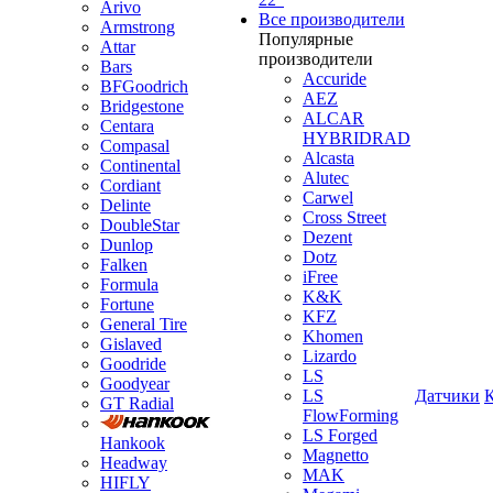
Arivo
Все производители
Armstrong
Популярные
Attar
производители
Bars
Accuride
BFGoodrich
AEZ
Bridgestone
ALCAR
Centara
HYBRIDRAD
Compasal
Alcasta
Continental
Alutec
Cordiant
Carwel
Delinte
Cross Street
DoubleStar
Dezent
Dunlop
Dotz
Falken
iFree
Formula
K&K
Fortune
KFZ
General Tire
Khomen
Gislaved
Lizardo
Goodride
LS
Goodyear
LS
Датчики
GT Radial
FlowForming
LS Forged
Hankook
Magnetto
Headway
MAK
HIFLY