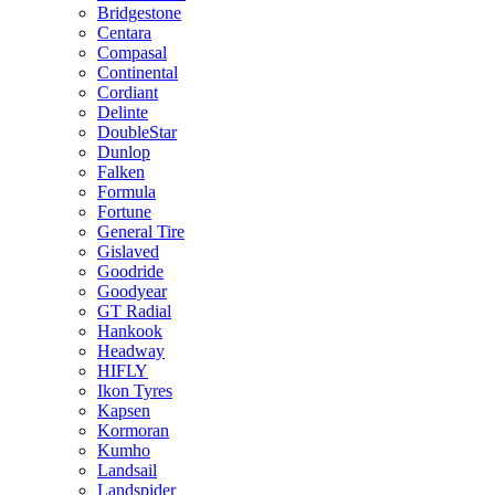
Bridgestone
Centara
Compasal
Continental
Cordiant
Delinte
DoubleStar
Dunlop
Falken
Formula
Fortune
General Tire
Gislaved
Goodride
Goodyear
GT Radial
Hankook
Headway
HIFLY
Ikon Tyres
Kapsen
Kormoran
Kumho
Landsail
Landspider