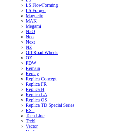
LS FlowForming
LS Forged
Magnetto
MAK
Megami
N2O
Neo
Next
NZ
Off Road Wheels
OZ
PDW
Remain
Replay
Replica Concept
Replica FR
Replica H
Replica LA
Replica OS
Replica TD Special Series
RST
Tech Line
Trebl
Vector