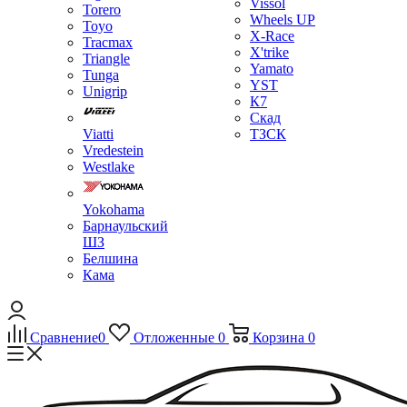
Vissol
Torero
Wheels UP
Toyo
X-Race
Tracmax
X'trike
Triangle
Yamato
Tunga
YST
Unigrip
К7
Скад
Viatti
ТЗСК
Vredestein
Westlake
Yokohama
Барнаульский
ШЗ
Белшина
Кама
Сравнение
0
Отложенные
0
Корзина
0