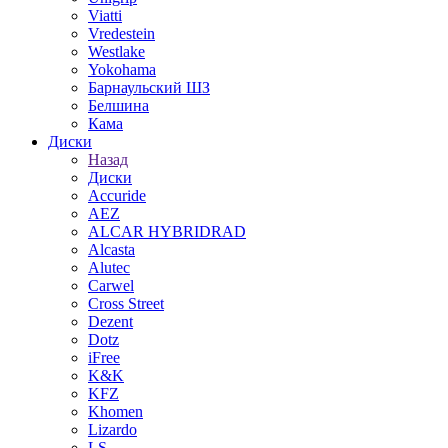
Viatti
Vredestein
Westlake
Yokohama
Барнаульский ШЗ
Белшина
Кама
Диски
Назад
Диски
Accuride
AEZ
ALCAR HYBRIDRAD
Alcasta
Alutec
Carwel
Cross Street
Dezent
Dotz
iFree
K&K
KFZ
Khomen
Lizardo
LS