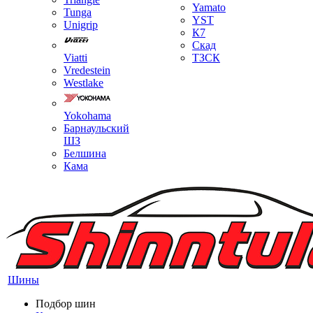
Yamato
Tunga
YST
Unigrip
К7
Скад
Viatti
ТЗСК
Vredestein
Westlake
Yokohama
Барнаульский
ШЗ
Белшина
Кама
Шины
Подбор шин