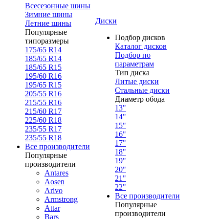
Всесезонные шины
Зимние шины
Диски
Летние шины
Популярные
Подбор дисков
типоразмеры
Каталог дисков
175/65 R14
Подбор по
185/65 R14
параметрам
185/65 R15
Тип диска
195/60 R16
Литые диски
195/65 R15
Стальные диски
205/55 R16
Диаметр обода
215/55 R16
13"
215/60 R17
14"
225/60 R18
15"
235/55 R17
16"
235/55 R18
17"
Все производители
18"
Популярные
19"
производители
20"
Antares
21"
Aosen
22"
Arivo
Все производители
Armstrong
Популярные
Attar
производители
Bars