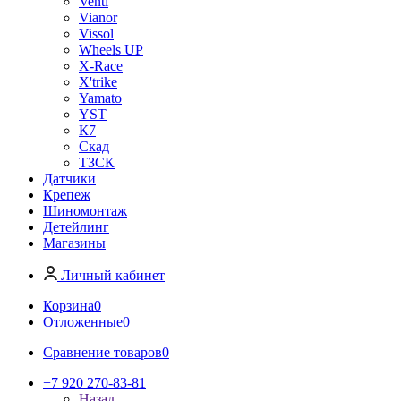
Venti
Vianor
Vissol
Wheels UP
X-Race
X'trike
Yamato
YST
К7
Скад
ТЗСК
Датчики
Крепеж
Шиномонтаж
Детейлинг
Магазины
Личный кабинет
Корзина
0
Отложенные
0
Сравнение товаров
0
+7 920 270-83-81
Назад