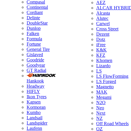
Compasal
AEZ
Continental
ALCAR HYBRI
Cordiant
Alcasta
Delinte
Alutec
DoubleStar
Carwel
Dunlop
Cross Street
Falken
Dezent
Formula
Dotz
Fortune
iFree
General Tire
K&K
Gislaved
KFZ
Goodride
Khomen
Goodyear
Lizardo
GT Radial
LS
LS FlowForming
Hankook
LS Forged
Headway
Magnetto
HIFLY
MAK
Ikon Tyres
Megami
Kapsen
N2O
Kormoran
Neo
Kumho
Next
Landsail
NZ
Landspider
Off Road Wheels
Laufenn
OZ