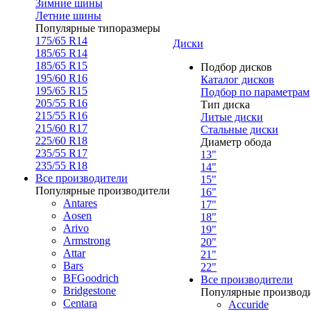
Зимние шины
Летние шины
Популярные типоразмеры
175/65 R14
Диски
185/65 R14
185/65 R15
Подбор дисков
195/60 R16
Каталог дисков
195/65 R15
Подбор по параметрам
205/55 R16
Тип диска
215/55 R16
Литые диски
215/60 R17
Стальные диски
225/60 R18
Диаметр обода
235/55 R17
13"
235/55 R18
14"
Все производители
15"
Популярные производители
16"
Antares
17"
Aosen
18"
Arivo
19"
Armstrong
20"
Attar
21"
Bars
22"
BFGoodrich
Все производители
Bridgestone
Популярные производ
Centara
Accuride