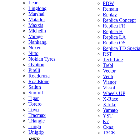
Leao
PDW
Linglong
Remain
Marshal
Replay
Matador
Replica Concept
Maxxis
Replica FR
Michelin
Replica H
Mirage
Replica LA
Nankang
Replica OS
Nexen
Replica TD Specia
Nitto
RST
Nokian Tyres
Tech Line
Ovation
Trebl
Pirelli
Vector
Roadcruza
Venti
Roadstone
Vianor
Sailun
Vissol
Sunfull
Wheels UP
Tigar
X-Race
Torero
X'trike
Toyo
Yamato
Tracmax
YST
Triangle
К7
Tunga
Скад
Unigrip
ТЗСК