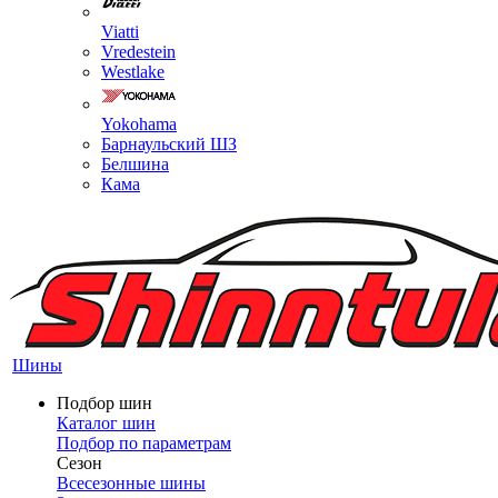
Viatti
Vredestein
Westlake
Yokohama
Барнаульский ШЗ
Белшина
Кама
Шины
Подбор шин
Каталог шин
Подбор по параметрам
Сезон
Всесезонные шины