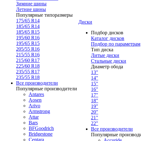
Зимние шины
Летние шины
Популярные типоразмеры
175/65 R14
Диски
185/65 R14
185/65 R15
Подбор дисков
195/60 R16
Каталог дисков
195/65 R15
Подбор по параметрам
205/55 R16
Тип диска
215/55 R16
Литые диски
215/60 R17
Стальные диски
225/60 R18
Диаметр обода
235/55 R17
13"
235/55 R18
14"
Все производители
15"
Популярные производители
16"
Antares
17"
Aosen
18"
Arivo
19"
Armstrong
20"
Attar
21"
Bars
22"
BFGoodrich
Все производители
Bridgestone
Популярные производ
Centara
Accuride