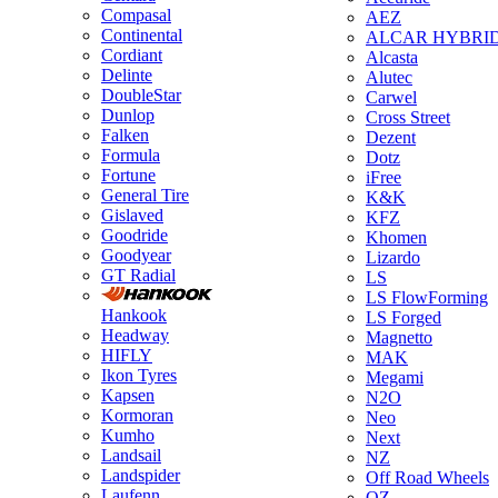
Compasal
AEZ
Continental
ALCAR HYBRI
Cordiant
Alcasta
Delinte
Alutec
DoubleStar
Carwel
Dunlop
Cross Street
Falken
Dezent
Formula
Dotz
Fortune
iFree
General Tire
K&K
Gislaved
KFZ
Goodride
Khomen
Goodyear
Lizardo
GT Radial
LS
LS FlowForming
Hankook
LS Forged
Headway
Magnetto
HIFLY
MAK
Ikon Tyres
Megami
Kapsen
N2O
Kormoran
Neo
Kumho
Next
Landsail
NZ
Landspider
Off Road Wheels
Laufenn
OZ