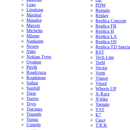
Leao
PDW
Linglong
Remain
Marshal
Replay
Matador
Replica Concept
Maxxis
Replica FR
Michelin
Replica H
Mirage
Replica LA
Nankang
Replica OS
Nexen
Replica TD Specia
Nitto
RST
Nokian Tyres
Tech Line
Ovation
Trebl
Pirelli
Vector
Roadcruza
Venti
Roadstone
Vianor
Sailun
Vissol
Sunfull
Wheels UP
Tigar
X-Race
Torero
X'trike
Toyo
Yamato
Tracmax
YST
Triangle
К7
Tunga
Скад
Unigrip
ТЗСК