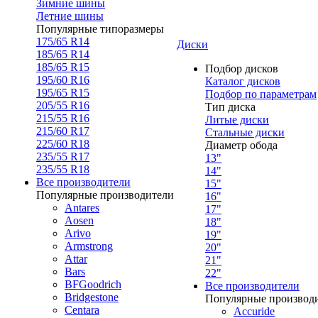
Зимние шины
Летние шины
Популярные типоразмеры
175/65 R14
Диски
185/65 R14
185/65 R15
Подбор дисков
195/60 R16
Каталог дисков
195/65 R15
Подбор по параметрам
205/55 R16
Тип диска
215/55 R16
Литые диски
215/60 R17
Стальные диски
225/60 R18
Диаметр обода
235/55 R17
13"
235/55 R18
14"
Все производители
15"
Популярные производители
16"
Antares
17"
Aosen
18"
Arivo
19"
Armstrong
20"
Attar
21"
Bars
22"
BFGoodrich
Все производители
Bridgestone
Популярные производ
Centara
Accuride