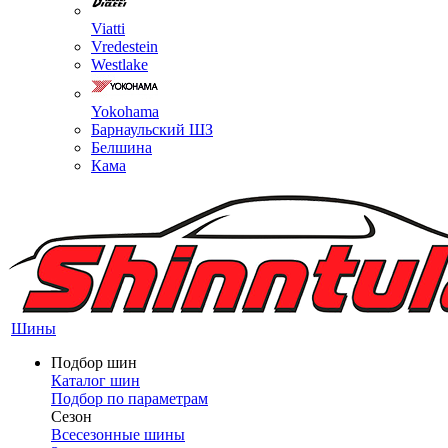
Viatti
Vredestein
Westlake
Yokohama
Барнаульский ШЗ
Белшина
Кама
Шины
Подбор шин
Каталог шин
Подбор по параметрам
Сезон
Всесезонные шины