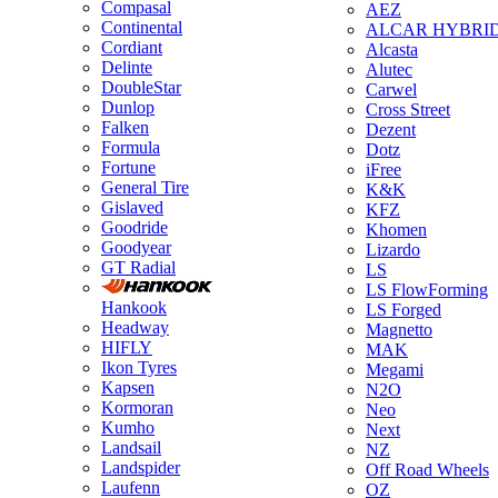
Compasal
AEZ
Continental
ALCAR HYBRI
Cordiant
Alcasta
Delinte
Alutec
DoubleStar
Carwel
Dunlop
Cross Street
Falken
Dezent
Formula
Dotz
Fortune
iFree
General Tire
K&K
Gislaved
KFZ
Goodride
Khomen
Goodyear
Lizardo
GT Radial
LS
LS FlowForming
Hankook
LS Forged
Headway
Magnetto
HIFLY
MAK
Ikon Tyres
Megami
Kapsen
N2O
Kormoran
Neo
Kumho
Next
Landsail
NZ
Landspider
Off Road Wheels
Laufenn
OZ