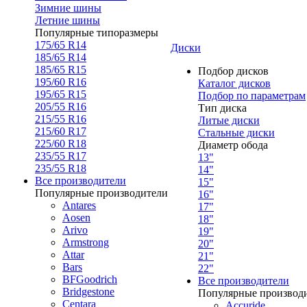
Зимние шины
Летние шины
Популярные типоразмеры
175/65 R14
Диски
185/65 R14
185/65 R15
Подбор дисков
195/60 R16
Каталог дисков
195/65 R15
Подбор по параметрам
205/55 R16
Тип диска
215/55 R16
Литые диски
215/60 R17
Стальные диски
225/60 R18
Диаметр обода
235/55 R17
13"
235/55 R18
14"
Все производители
15"
Популярные производители
16"
Antares
17"
Aosen
18"
Arivo
19"
Armstrong
20"
Attar
21"
Bars
22"
BFGoodrich
Все производители
Bridgestone
Популярные производ
Centara
Accuride