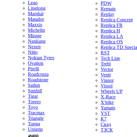
Leao
PDW
Linglong
Remain
Marshal
Replay
Matador
Replica Concept
Maxxis
Replica FR
Michelin
Replica H
Mirage
Replica LA
Nankang
Replica OS
Nexen
Replica TD Specia
Nitto
RST
Nokian Tyres
Tech Line
Ovation
Trebl
Pirelli
Vector
Roadcruza
Venti
Roadstone
Vianor
Sailun
Vissol
Sunfull
Wheels UP
Tigar
X-Race
Torero
X'trike
Toyo
Yamato
Tracmax
YST
Triangle
К7
Tunga
Скад
Unigrip
ТЗСК