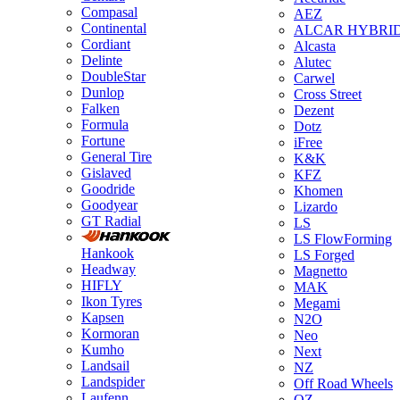
Compasal
AEZ
Continental
ALCAR HYBRI
Cordiant
Alcasta
Delinte
Alutec
DoubleStar
Carwel
Dunlop
Cross Street
Falken
Dezent
Formula
Dotz
Fortune
iFree
General Tire
K&K
Gislaved
KFZ
Goodride
Khomen
Goodyear
Lizardo
GT Radial
LS
LS FlowForming
Hankook
LS Forged
Headway
Magnetto
HIFLY
MAK
Ikon Tyres
Megami
Kapsen
N2O
Kormoran
Neo
Kumho
Next
Landsail
NZ
Landspider
Off Road Wheels
Laufenn
OZ