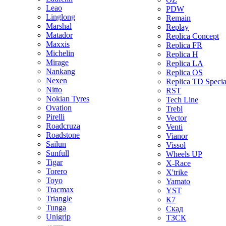
Leao
PDW
Linglong
Remain
Marshal
Replay
Matador
Replica Concept
Maxxis
Replica FR
Michelin
Replica H
Mirage
Replica LA
Nankang
Replica OS
Nexen
Replica TD Specia
Nitto
RST
Nokian Tyres
Tech Line
Ovation
Trebl
Pirelli
Vector
Roadcruza
Venti
Roadstone
Vianor
Sailun
Vissol
Sunfull
Wheels UP
Tigar
X-Race
Torero
X'trike
Toyo
Yamato
Tracmax
YST
Triangle
К7
Tunga
Скад
Unigrip
ТЗСК