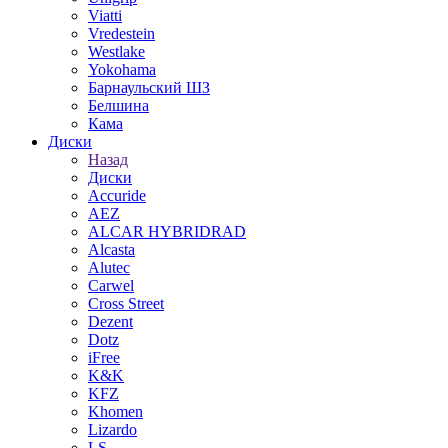
Viatti
Vredestein
Westlake
Yokohama
Барнаульский ШЗ
Белшина
Кама
Диски
Назад
Диски
Accuride
AEZ
ALCAR HYBRIDRAD
Alcasta
Alutec
Carwel
Cross Street
Dezent
Dotz
iFree
K&K
KFZ
Khomen
Lizardo
LS