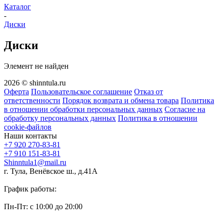
Каталог
-
Диски
Диски
Элемент не найден
2026 © shinntula.ru
Оферта
Пользовательское соглашение
Отказ от
ответственности
Порядок возврата и обмена товара
Политика
в отношении обработки персональных данных
Согласие на
обработку персональных данных
Политика в отношении
cookie-файлов
Наши контакты
+7 920 270-83-81
+7 910 151-83-81
Shinntula1@mail.ru
г. Тула, Венёвское ш., д.41А
График работы:
Пн-Пт: с 10:00 до 20:00