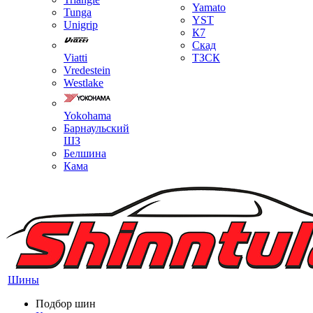
Yamato
Tunga
YST
Unigrip
К7
Скад
Viatti
ТЗСК
Vredestein
Westlake
Yokohama
Барнаульский
ШЗ
Белшина
Кама
Шины
Подбор шин