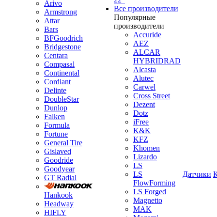
Arivo
Все производители
Armstrong
Популярные
Attar
производители
Bars
Accuride
BFGoodrich
AEZ
Bridgestone
ALCAR
Centara
HYBRIDRAD
Compasal
Alcasta
Continental
Alutec
Cordiant
Carwel
Delinte
Cross Street
DoubleStar
Dezent
Dunlop
Dotz
Falken
iFree
Formula
K&K
Fortune
KFZ
General Tire
Khomen
Gislaved
Lizardo
Goodride
LS
Goodyear
LS
Датчики
GT Radial
FlowForming
LS Forged
Hankook
Magnetto
Headway
MAK
HIFLY