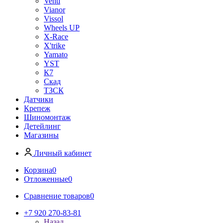
Venti
Vianor
Vissol
Wheels UP
X-Race
X'trike
Yamato
YST
К7
Скад
ТЗСК
Датчики
Крепеж
Шиномонтаж
Детейлинг
Магазины
Личный кабинет
Корзина
0
Отложенные
0
Сравнение товаров
0
+7 920 270-83-81
Назад