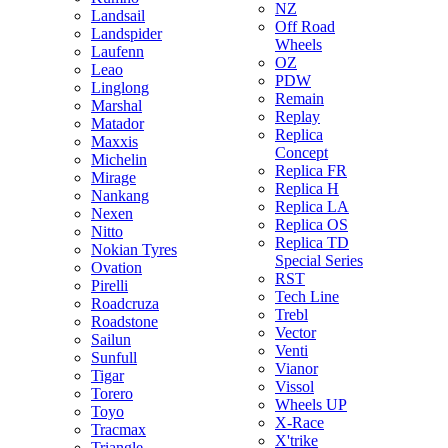
NZ
Landsail
Off Road
Landspider
Wheels
Laufenn
OZ
Leao
PDW
Linglong
Remain
Marshal
Replay
Matador
Replica
Maxxis
Concept
Michelin
Replica FR
Mirage
Replica H
Nankang
Replica LA
Nexen
Replica OS
Nitto
Replica TD
Nokian Tyres
Special Series
Ovation
RST
Pirelli
Tech Line
Roadcruza
Trebl
Roadstone
Vector
Sailun
Venti
Sunfull
Vianor
Tigar
Vissol
Torero
Wheels UP
Toyo
X-Race
Tracmax
X'trike
Triangle