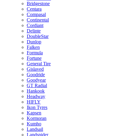
Bridgestone
Centara
Compasal
Continental
Cordiant
Delinte
DoubleStar
Dunlop
Falken
Formula
Fortune
General Tire
Gislaved
Goodride
Goodyear
GT Radial
Hankook
Headway
HIFLY
Ikon Tyres
Kapsen
Kormoran
Kumho
Landsail
Landspider