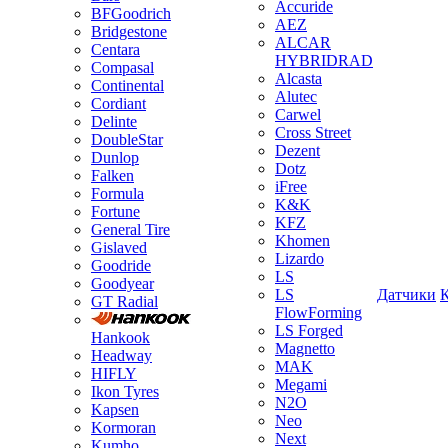
Accuride
BFGoodrich
AEZ
Bridgestone
ALCAR
Centara
HYBRIDRAD
Compasal
Alcasta
Continental
Alutec
Cordiant
Carwel
Delinte
Cross Street
DoubleStar
Dezent
Dunlop
Dotz
Falken
iFree
Formula
K&K
Fortune
KFZ
General Tire
Khomen
Gislaved
Lizardo
Goodride
LS
Goodyear
LS
Датчики
GT Radial
FlowForming
LS Forged
Hankook
Magnetto
Headway
MAK
HIFLY
Megami
Ikon Tyres
N2O
Kapsen
Neo
Kormoran
Next
Kumho