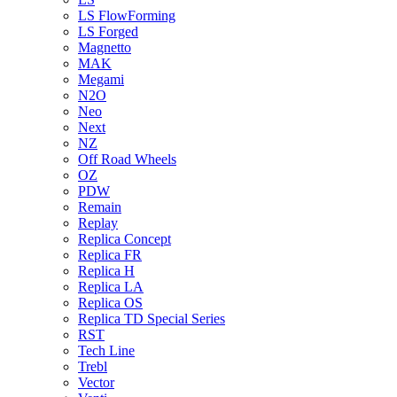
LS FlowForming
LS Forged
Magnetto
MAK
Megami
N2O
Neo
Next
NZ
Off Road Wheels
OZ
PDW
Remain
Replay
Replica Concept
Replica FR
Replica H
Replica LA
Replica OS
Replica TD Special Series
RST
Tech Line
Trebl
Vector