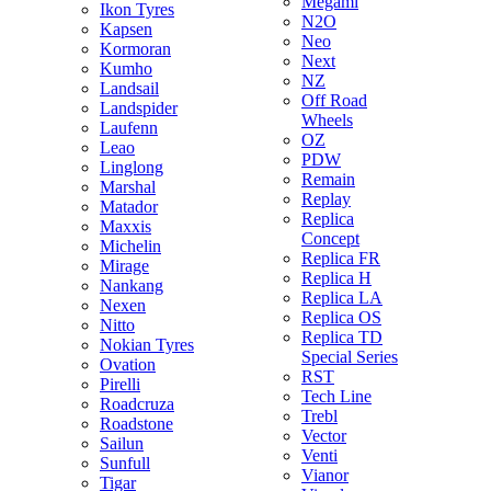
Megami
Ikon Tyres
N2O
Kapsen
Neo
Kormoran
Next
Kumho
NZ
Landsail
Off Road
Landspider
Wheels
Laufenn
OZ
Leao
PDW
Linglong
Remain
Marshal
Replay
Matador
Replica
Maxxis
Concept
Michelin
Replica FR
Mirage
Replica H
Nankang
Replica LA
Nexen
Replica OS
Nitto
Replica TD
Nokian Tyres
Special Series
Ovation
RST
Pirelli
Tech Line
Roadcruza
Trebl
Roadstone
Vector
Sailun
Venti
Sunfull
Vianor
Tigar