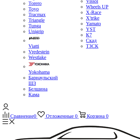
Vissol
Torero
Wheels UP
Toyo
X-Race
Tracmax
X'trike
Triangle
Yamato
Tunga
YST
Unigrip
К7
Скад
Viatti
ТЗСК
Vredestein
Westlake
Yokohama
Барнаульский
ШЗ
Белшина
Кама
Сравнение
0
Отложенные
0
Корзина
0