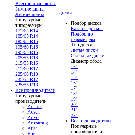
Всесезонные шины
Зимние шины
Диски
Летние шины
Популярные
Подбор дисков
типоразмеры
Каталог дисков
175/65 R14
Подбор по
185/65 R14
параметрам
185/65 R15
Тип диска
195/60 R16
Литые диски
195/65 R15
Стальные диски
205/55 R16
Диаметр обода
215/55 R16
13"
215/60 R17
14"
225/60 R18
15"
235/55 R17
16"
235/55 R18
17"
Все производители
18"
Популярные
19"
производители
20"
Antares
21"
Aosen
22"
Arivo
Все производители
Armstrong
Популярные
Attar
производители
Bars