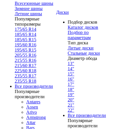
Всесезонные шины
Зимние шины
Диски
Летние шины
Популярные
Подбор дисков
типоразмеры
Каталог дисков
175/65 R14
Подбор по
185/65 R14
параметрам
185/65 R15
Тип диска
195/60 R16
Литые диски
195/65 R15
Стальные диски
205/55 R16
Диаметр обода
215/55 R16
13"
215/60 R17
14"
225/60 R18
15"
235/55 R17
16"
235/55 R18
17"
Все производители
18"
Популярные
19"
производители
20"
Antares
21"
Aosen
22"
Arivo
Все производители
Armstrong
Популярные
Attar
производители
Bars