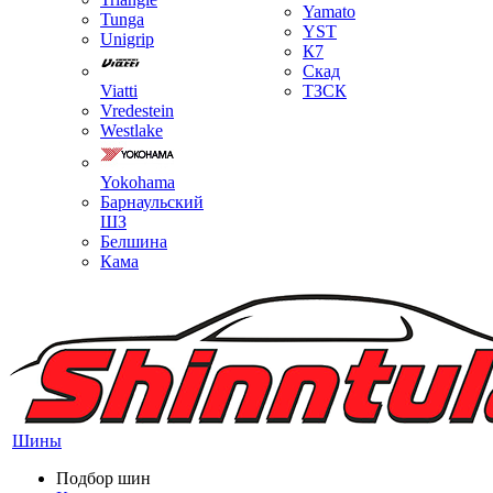
Yamato
Tunga
YST
Unigrip
К7
Скад
Viatti
ТЗСК
Vredestein
Westlake
Yokohama
Барнаульский
ШЗ
Белшина
Кама
Шины
Подбор шин