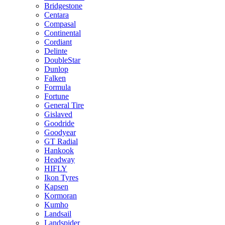
Bridgestone
Centara
Compasal
Continental
Cordiant
Delinte
DoubleStar
Dunlop
Falken
Formula
Fortune
General Tire
Gislaved
Goodride
Goodyear
GT Radial
Hankook
Headway
HIFLY
Ikon Tyres
Kapsen
Kormoran
Kumho
Landsail
Landspider