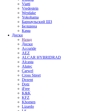
Viatti
Vredestein
Westlake
Yokohama
Барнаульский ШЗ
Белшина
Кама
Диски
Назад
Диски
Accuride
AEZ
ALCAR HYBRIDRAD
Alcasta
Alutec
Carwel
Cross Street
Dezent
Dotz
iFree
K&K
KFZ
Khomen
Lizardo
LS