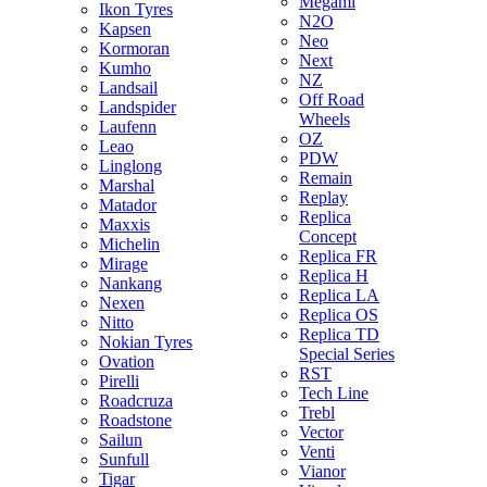
Megami
Ikon Tyres
N2O
Kapsen
Neo
Kormoran
Next
Kumho
NZ
Landsail
Off Road
Landspider
Wheels
Laufenn
OZ
Leao
PDW
Linglong
Remain
Marshal
Replay
Matador
Replica
Maxxis
Concept
Michelin
Replica FR
Mirage
Replica H
Nankang
Replica LA
Nexen
Replica OS
Nitto
Replica TD
Nokian Tyres
Special Series
Ovation
RST
Pirelli
Tech Line
Roadcruza
Trebl
Roadstone
Vector
Sailun
Venti
Sunfull
Vianor
Tigar