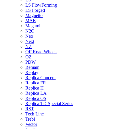
LS FlowForming
LS Forged
Magnetto
MAK
Megami
N2O
Neo
Next
NZ
Off Road Wheels
OZ
PDW
Remain
Replay
Replica Concept
Replica FR
Replica H
Replica LA
Replica OS
Replica TD Special Series
RST
Tech Line
Trebl
Vector