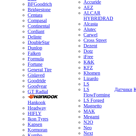
Accuride
BFGoodrich
AEZ
Bridgestone
ALCAR
Centara
HYBRIDRAD
Compasal
Alcasta
Continental
Alutec
Cordiant
Carwel
Delinte
Cross Street
DoubleStar
Dezent
Dunlop
Dotz
Falken
iFree
Formula
K&K
Fortune
KFZ
General Tire
Khomen
Gislaved
Lizardo
Goodride
LS
Goodyear
LS
Датчики
GT Radial
FlowForming
LS Forged
Hankook
Magnetto
Headway
MAK
HIFLY
Megami
Ikon Tyres
N2O
Kapsen
Neo
Kormoran
Next
Kumho