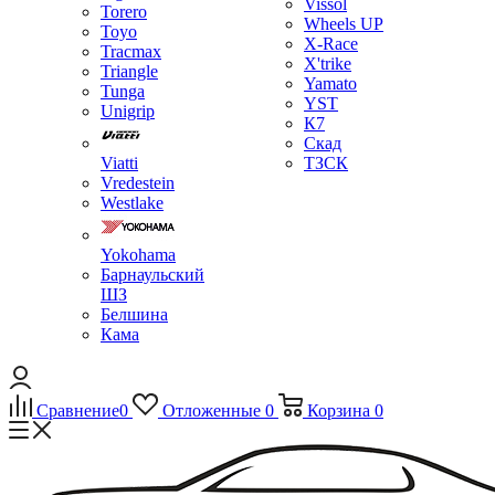
Vissol
Torero
Wheels UP
Toyo
X-Race
Tracmax
X'trike
Triangle
Yamato
Tunga
YST
Unigrip
К7
Скад
Viatti
ТЗСК
Vredestein
Westlake
Yokohama
Барнаульский
ШЗ
Белшина
Кама
Сравнение
0
Отложенные
0
Корзина
0