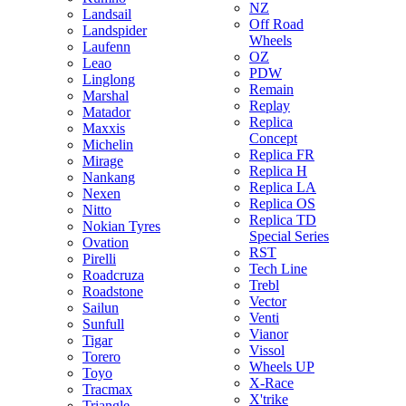
NZ
Landsail
Off Road
Landspider
Wheels
Laufenn
OZ
Leao
PDW
Linglong
Remain
Marshal
Replay
Matador
Replica
Maxxis
Concept
Michelin
Replica FR
Mirage
Replica H
Nankang
Replica LA
Nexen
Replica OS
Nitto
Replica TD
Nokian Tyres
Special Series
Ovation
RST
Pirelli
Tech Line
Roadcruza
Trebl
Roadstone
Vector
Sailun
Venti
Sunfull
Vianor
Tigar
Vissol
Torero
Wheels UP
Toyo
X-Race
Tracmax
X'trike
Triangle