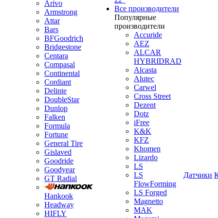
Arivo
Все производители
Armstrong
Популярные
Attar
производители
Bars
Accuride
BFGoodrich
AEZ
Bridgestone
ALCAR
Centara
HYBRIDRAD
Compasal
Alcasta
Continental
Alutec
Cordiant
Carwel
Delinte
Cross Street
DoubleStar
Dezent
Dunlop
Dotz
Falken
iFree
Formula
K&K
Fortune
KFZ
General Tire
Khomen
Gislaved
Lizardo
Goodride
LS
Goodyear
LS
Датчики
GT Radial
FlowForming
LS Forged
Hankook
Magnetto
Headway
MAK
HIFLY