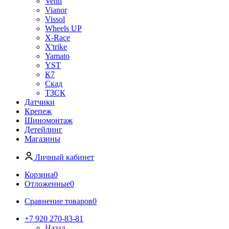
Venti
Vianor
Vissol
Wheels UP
X-Race
X'trike
Yamato
YST
К7
Скад
ТЗСК
Датчики
Крепеж
Шиномонтаж
Детейлинг
Магазины
Личный кабинет
Корзина
0
Отложенные
0
Сравнение товаров
0
+7 920 270-83-81
Назад