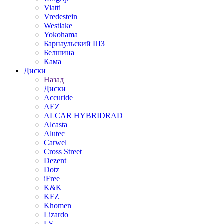
Viatti
Vredestein
Westlake
Yokohama
Барнаульский ШЗ
Белшина
Кама
Диски
Назад
Диски
Accuride
AEZ
ALCAR HYBRIDRAD
Alcasta
Alutec
Carwel
Cross Street
Dezent
Dotz
iFree
K&K
KFZ
Khomen
Lizardo
LS