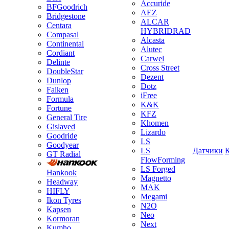
Accuride
BFGoodrich
AEZ
Bridgestone
ALCAR
Centara
HYBRIDRAD
Compasal
Alcasta
Continental
Alutec
Cordiant
Carwel
Delinte
Cross Street
DoubleStar
Dezent
Dunlop
Dotz
Falken
iFree
Formula
K&K
Fortune
KFZ
General Tire
Khomen
Gislaved
Lizardo
Goodride
LS
Goodyear
LS
Датчики
GT Radial
FlowForming
LS Forged
Hankook
Magnetto
Headway
MAK
HIFLY
Megami
Ikon Tyres
N2O
Kapsen
Neo
Kormoran
Next
Kumho