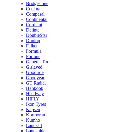
Bridgestone
Centara
Compasal
Continental
Cordiant
Delinte
DoubleStar
Dunlop
Falken
Formula
Fortune
General Tire
Gislaved
Goodride
Goodyear
GT Radial
Hankook
Headway
HIFLY
Ikon Tyres
Kapsen
Kormoran
Kumho
Landsail
Landspider