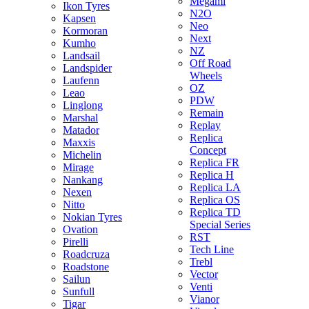
Megami
Ikon Tyres
N2O
Kapsen
Neo
Kormoran
Next
Kumho
NZ
Landsail
Off Road
Landspider
Wheels
Laufenn
OZ
Leao
PDW
Linglong
Remain
Marshal
Replay
Matador
Replica
Maxxis
Concept
Michelin
Replica FR
Mirage
Replica H
Nankang
Replica LA
Nexen
Replica OS
Nitto
Replica TD
Nokian Tyres
Special Series
Ovation
RST
Pirelli
Tech Line
Roadcruza
Trebl
Roadstone
Vector
Sailun
Venti
Sunfull
Vianor
Tigar