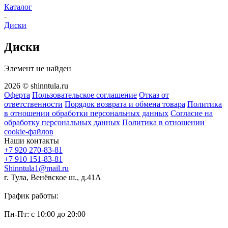
Каталог
-
Диски
Диски
Элемент не найден
2026 © shinntula.ru
Оферта
Пользовательское соглашение
Отказ от
ответственности
Порядок возврата и обмена товара
Политика
в отношении обработки персональных данных
Согласие на
обработку персональных данных
Политика в отношении
cookie-файлов
Наши контакты
+7 920 270-83-81
+7 910 151-83-81
Shinntula1@mail.ru
г. Тула, Венёвское ш., д.41А
График работы:
Пн-Пт: с 10:00 до 20:00