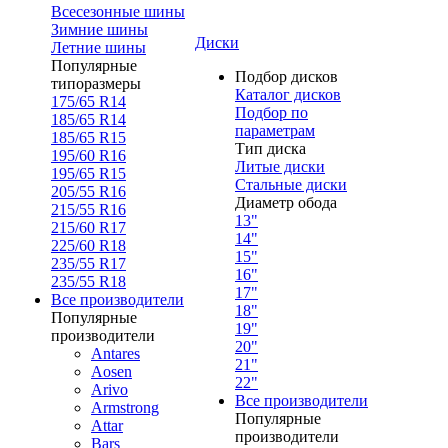
Всесезонные шины
Зимние шины
Диски
Летние шины
Популярные
Подбор дисков
типоразмеры
Каталог дисков
175/65 R14
Подбор по
185/65 R14
параметрам
185/65 R15
Тип диска
195/60 R16
Литые диски
195/65 R15
Стальные диски
205/55 R16
Диаметр обода
215/55 R16
13"
215/60 R17
14"
225/60 R18
15"
235/55 R17
16"
235/55 R18
17"
Все производители
18"
Популярные
19"
производители
20"
Antares
21"
Aosen
22"
Arivo
Все производители
Armstrong
Популярные
Attar
производители
Bars