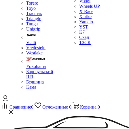
Vissol
Torero
Wheels UP
Toyo
X-Race
Tracmax
X'trike
Triangle
Yamato
Tunga
YST
Unigrip
К7
Скад
Viatti
ТЗСК
Vredestein
Westlake
Yokohama
Барнаульский
ШЗ
Белшина
Кама
Сравнение
0
Отложенные
0
Корзина
0