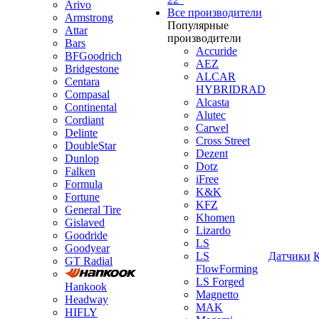
Arivo
Все производители
Armstrong
Популярные
Attar
производители
Bars
Accuride
BFGoodrich
AEZ
Bridgestone
ALCAR
Centara
HYBRIDRAD
Compasal
Alcasta
Continental
Alutec
Cordiant
Carwel
Delinte
Cross Street
DoubleStar
Dezent
Dunlop
Dotz
Falken
iFree
Formula
K&K
Fortune
KFZ
General Tire
Khomen
Gislaved
Lizardo
Goodride
LS
Goodyear
LS
Датчики
GT Radial
FlowForming
LS Forged
Hankook
Magnetto
Headway
MAK
HIFLY