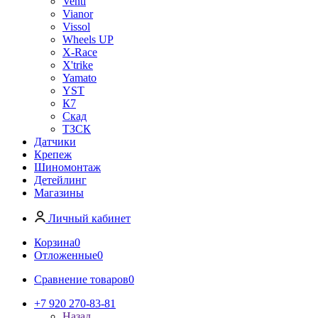
Venti
Vianor
Vissol
Wheels UP
X-Race
X'trike
Yamato
YST
К7
Скад
ТЗСК
Датчики
Крепеж
Шиномонтаж
Детейлинг
Магазины
Личный кабинет
Корзина
0
Отложенные
0
Сравнение товаров
0
+7 920 270-83-81
Назад