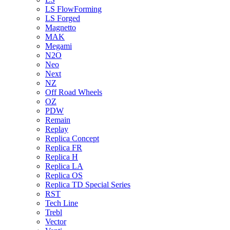
LS FlowForming
LS Forged
Magnetto
MAK
Megami
N2O
Neo
Next
NZ
Off Road Wheels
OZ
PDW
Remain
Replay
Replica Concept
Replica FR
Replica H
Replica LA
Replica OS
Replica TD Special Series
RST
Tech Line
Trebl
Vector