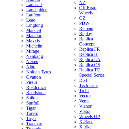
NZ
Landsail
Off Road
Landspider
Wheels
Laufenn
OZ
Leao
PDW
Linglong
Remain
Marshal
Replay
Matador
Replica
Maxxis
Concept
Michelin
Replica FR
Mirage
Replica H
Nankang
Replica LA
Nexen
Replica OS
Nitto
Replica TD
Nokian Tyres
Special Series
Ovation
RST
Pirelli
Tech Line
Roadcruza
Trebl
Roadstone
Vector
Sailun
Venti
Sunfull
Vianor
Tigar
Vissol
Torero
Wheels UP
Toyo
X-Race
Tracmax
X'trike
Triangle