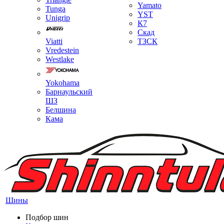
Yamato
Tunga
YST
Unigrip
К7
Скад
Viatti
ТЗСК
Vredestein
Westlake
Yokohama
Барнаульский
ШЗ
Белшина
Кама
Шины
Подбор шин