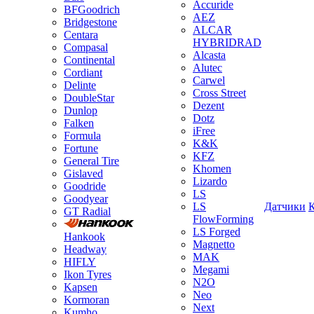
Accuride
BFGoodrich
AEZ
Bridgestone
ALCAR
Centara
HYBRIDRAD
Compasal
Alcasta
Continental
Alutec
Cordiant
Carwel
Delinte
Cross Street
DoubleStar
Dezent
Dunlop
Dotz
Falken
iFree
Formula
K&K
Fortune
KFZ
General Tire
Khomen
Gislaved
Lizardo
Goodride
LS
Goodyear
LS
Датчики
GT Radial
FlowForming
LS Forged
Hankook
Magnetto
Headway
MAK
HIFLY
Megami
Ikon Tyres
N2O
Kapsen
Neo
Kormoran
Next
Kumho