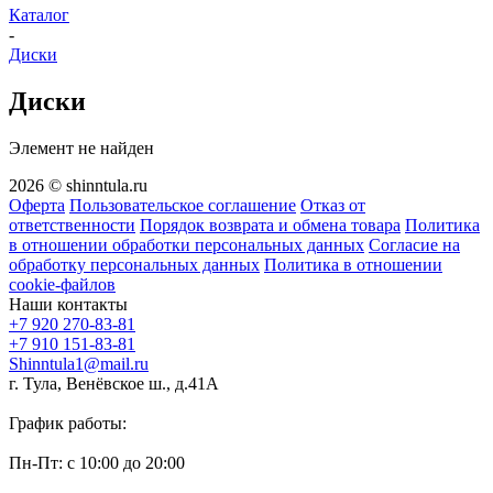
Каталог
-
Диски
Диски
Элемент не найден
2026 © shinntula.ru
Оферта
Пользовательское соглашение
Отказ от
ответственности
Порядок возврата и обмена товара
Политика
в отношении обработки персональных данных
Согласие на
обработку персональных данных
Политика в отношении
cookie-файлов
Наши контакты
+7 920 270-83-81
+7 910 151-83-81
Shinntula1@mail.ru
г. Тула, Венёвское ш., д.41А
График работы:
Пн-Пт: с 10:00 до 20:00