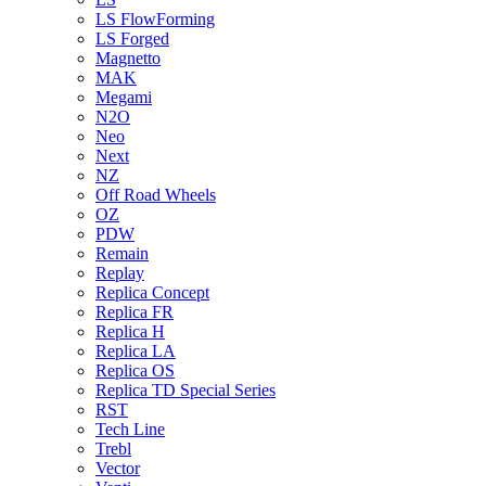
LS FlowForming
LS Forged
Magnetto
MAK
Megami
N2O
Neo
Next
NZ
Off Road Wheels
OZ
PDW
Remain
Replay
Replica Concept
Replica FR
Replica H
Replica LA
Replica OS
Replica TD Special Series
RST
Tech Line
Trebl
Vector