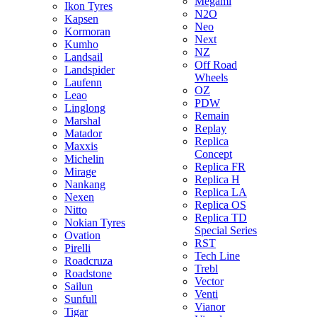
Megami
Ikon Tyres
N2O
Kapsen
Neo
Kormoran
Next
Kumho
NZ
Landsail
Off Road
Landspider
Wheels
Laufenn
OZ
Leao
PDW
Linglong
Remain
Marshal
Replay
Matador
Replica
Maxxis
Concept
Michelin
Replica FR
Mirage
Replica H
Nankang
Replica LA
Nexen
Replica OS
Nitto
Replica TD
Nokian Tyres
Special Series
Ovation
RST
Pirelli
Tech Line
Roadcruza
Trebl
Roadstone
Vector
Sailun
Venti
Sunfull
Vianor
Tigar