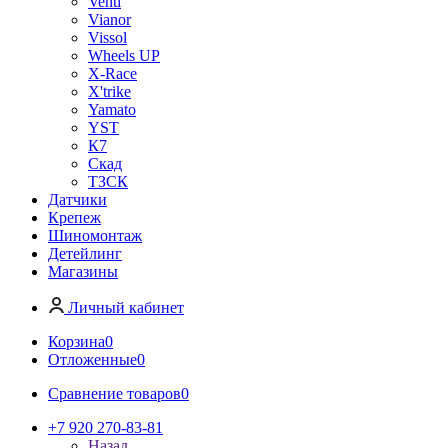
Venti
Vianor
Vissol
Wheels UP
X-Race
X'trike
Yamato
YST
К7
Скад
ТЗСК
Датчики
Крепеж
Шиномонтаж
Детейлинг
Магазины
Личный кабинет
Корзина
0
Отложенные
0
Сравнение товаров
0
+7 920 270-83-81
Назад