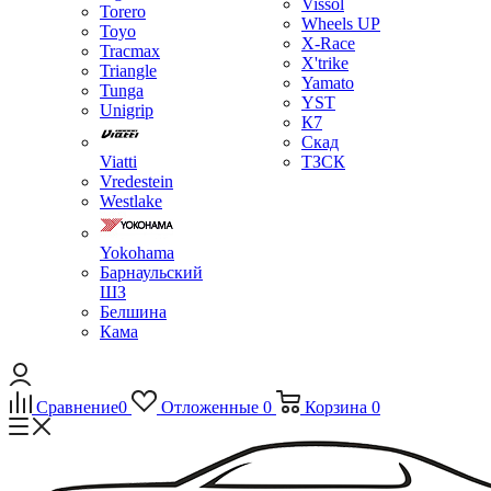
Vissol
Torero
Wheels UP
Toyo
X-Race
Tracmax
X'trike
Triangle
Yamato
Tunga
YST
Unigrip
К7
Скад
Viatti
ТЗСК
Vredestein
Westlake
Yokohama
Барнаульский
ШЗ
Белшина
Кама
Сравнение
0
Отложенные
0
Корзина
0