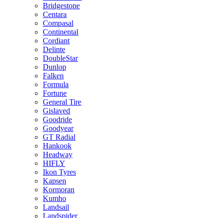
Bridgestone
Centara
Compasal
Continental
Cordiant
Delinte
DoubleStar
Dunlop
Falken
Formula
Fortune
General Tire
Gislaved
Goodride
Goodyear
GT Radial
Hankook
Headway
HIFLY
Ikon Tyres
Kapsen
Kormoran
Kumho
Landsail
Landspider