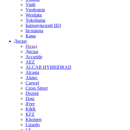
Viatti
Vredestein
Westlake
Yokohama
Барнаульский ШЗ
Белшина
Кама
Диски
Назад
Диски
Accuride
AEZ
ALCAR HYBRIDRAD
Alcasta
Alutec
Carwel
Cross Street
Dezent
Dotz
iFree
K&K
KFZ
Khomen
Lizardo
LS