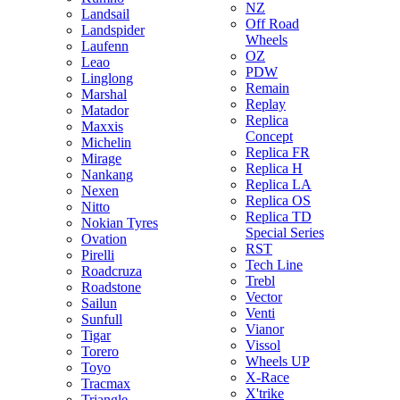
NZ
Landsail
Off Road
Landspider
Wheels
Laufenn
OZ
Leao
PDW
Linglong
Remain
Marshal
Replay
Matador
Replica
Maxxis
Concept
Michelin
Replica FR
Mirage
Replica H
Nankang
Replica LA
Nexen
Replica OS
Nitto
Replica TD
Nokian Tyres
Special Series
Ovation
RST
Pirelli
Tech Line
Roadcruza
Trebl
Roadstone
Vector
Sailun
Venti
Sunfull
Vianor
Tigar
Vissol
Torero
Wheels UP
Toyo
X-Race
Tracmax
X'trike
Triangle