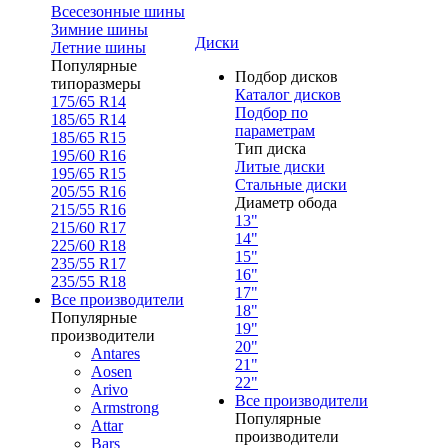
Всесезонные шины
Зимние шины
Диски
Летние шины
Популярные
Подбор дисков
типоразмеры
Каталог дисков
175/65 R14
Подбор по
185/65 R14
параметрам
185/65 R15
Тип диска
195/60 R16
Литые диски
195/65 R15
Стальные диски
205/55 R16
Диаметр обода
215/55 R16
13"
215/60 R17
14"
225/60 R18
15"
235/55 R17
16"
235/55 R18
17"
Все производители
18"
Популярные
19"
производители
20"
Antares
21"
Aosen
22"
Arivo
Все производители
Armstrong
Популярные
Attar
производители
Bars