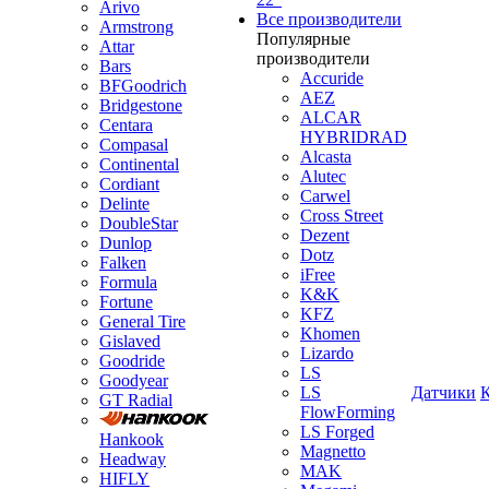
Arivo
Все производители
Armstrong
Популярные
Attar
производители
Bars
Accuride
BFGoodrich
AEZ
Bridgestone
ALCAR
Centara
HYBRIDRAD
Compasal
Alcasta
Continental
Alutec
Cordiant
Carwel
Delinte
Cross Street
DoubleStar
Dezent
Dunlop
Dotz
Falken
iFree
Formula
K&K
Fortune
KFZ
General Tire
Khomen
Gislaved
Lizardo
Goodride
LS
Goodyear
LS
Датчики
GT Radial
FlowForming
LS Forged
Hankook
Magnetto
Headway
MAK
HIFLY