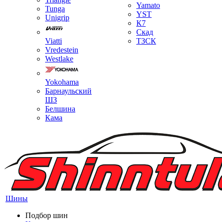
Yamato
Tunga
YST
Unigrip
К7
Скад
Viatti
ТЗСК
Vredestein
Westlake
Yokohama
Барнаульский
ШЗ
Белшина
Кама
Шины
Подбор шин