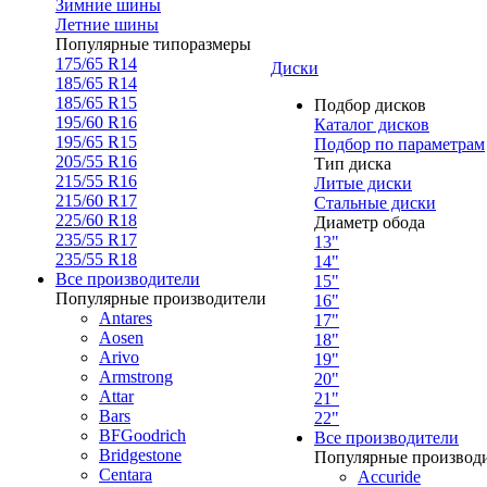
Зимние шины
Летние шины
Популярные типоразмеры
175/65 R14
Диски
185/65 R14
185/65 R15
Подбор дисков
195/60 R16
Каталог дисков
195/65 R15
Подбор по параметрам
205/55 R16
Тип диска
215/55 R16
Литые диски
215/60 R17
Стальные диски
225/60 R18
Диаметр обода
235/55 R17
13"
235/55 R18
14"
Все производители
15"
Популярные производители
16"
Antares
17"
Aosen
18"
Arivo
19"
Armstrong
20"
Attar
21"
Bars
22"
BFGoodrich
Все производители
Bridgestone
Популярные производ
Centara
Accuride