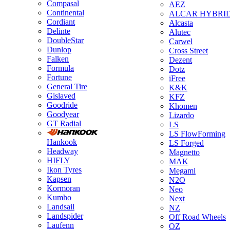
Compasal
AEZ
Continental
ALCAR HYBRI
Cordiant
Alcasta
Delinte
Alutec
DoubleStar
Carwel
Dunlop
Cross Street
Falken
Dezent
Formula
Dotz
Fortune
iFree
General Tire
K&K
Gislaved
KFZ
Goodride
Khomen
Goodyear
Lizardo
GT Radial
LS
LS FlowForming
Hankook
LS Forged
Headway
Magnetto
HIFLY
MAK
Ikon Tyres
Megami
Kapsen
N2O
Kormoran
Neo
Kumho
Next
Landsail
NZ
Landspider
Off Road Wheels
Laufenn
OZ