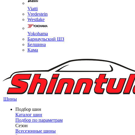
Viatti
Vredestein
Westlake
Yokohama
Барнаульский ШЗ
Белшина
Кама
Шины
Подбор шин
Каталог шин
Подбор по параметрам
Сезон
Всесезонные шины