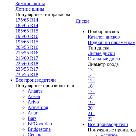
Зимние шины
Летние шины
Популярные типоразмеры
175/65 R14
Диски
185/65 R14
185/65 R15
Подбор дисков
195/60 R16
Каталог дисков
195/65 R15
Подбор по параметрам
205/55 R16
Тип диска
215/55 R16
Литые диски
215/60 R17
Стальные диски
225/60 R18
Диаметр обода
235/55 R17
13"
235/55 R18
14"
Все производители
15"
Популярные производители
16"
Antares
17"
Aosen
18"
Arivo
19"
Armstrong
20"
Attar
21"
Bars
22"
BFGoodrich
Все производители
Bridgestone
Популярные производ
Centara
Accuride