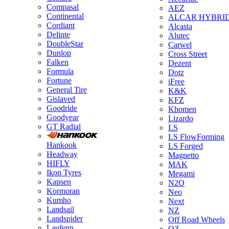
Compasal
AEZ
Continental
ALCAR HYBRI
Cordiant
Alcasta
Delinte
Alutec
DoubleStar
Carwel
Dunlop
Cross Street
Falken
Dezent
Formula
Dotz
Fortune
iFree
General Tire
K&K
Gislaved
KFZ
Goodride
Khomen
Goodyear
Lizardo
GT Radial
LS
LS FlowForming
Hankook
LS Forged
Headway
Magnetto
HIFLY
MAK
Ikon Tyres
Megami
Kapsen
N2O
Kormoran
Neo
Kumho
Next
Landsail
NZ
Landspider
Off Road Wheels
Laufenn
OZ