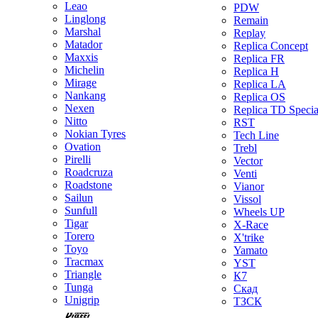
Leao
PDW
Linglong
Remain
Marshal
Replay
Matador
Replica Concept
Maxxis
Replica FR
Michelin
Replica H
Mirage
Replica LA
Nankang
Replica OS
Nexen
Replica TD Specia
Nitto
RST
Nokian Tyres
Tech Line
Ovation
Trebl
Pirelli
Vector
Roadcruza
Venti
Roadstone
Vianor
Sailun
Vissol
Sunfull
Wheels UP
Tigar
X-Race
Torero
X'trike
Toyo
Yamato
Tracmax
YST
Triangle
К7
Tunga
Скад
Unigrip
ТЗСК