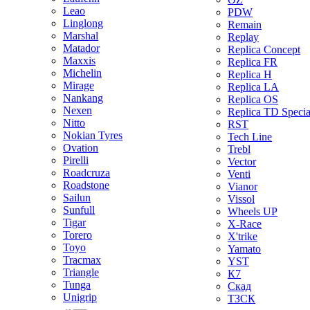
Leao
PDW
Linglong
Remain
Marshal
Replay
Matador
Replica Concept
Maxxis
Replica FR
Michelin
Replica H
Mirage
Replica LA
Nankang
Replica OS
Nexen
Replica TD Specia
Nitto
RST
Nokian Tyres
Tech Line
Ovation
Trebl
Pirelli
Vector
Roadcruza
Venti
Roadstone
Vianor
Sailun
Vissol
Sunfull
Wheels UP
Tigar
X-Race
Torero
X'trike
Toyo
Yamato
Tracmax
YST
Triangle
К7
Tunga
Скад
Unigrip
ТЗСК