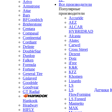
Arivo
Все производители
Armstrong
Популярные
Attar
производители
Bars
Accuride
BFGoodrich
AEZ
Bridgestone
ALCAR
Centara
HYBRIDRAD
Compasal
Alcasta
Continental
Alutec
Cordiant
Carwel
Delinte
Cross Street
DoubleStar
Dezent
Dunlop
Dotz
Falken
iFree
Formula
K&K
Fortune
KFZ
General Tire
Khomen
Gislaved
Lizardo
Goodride
LS
Goodyear
LS
Датчики
GT Radial
FlowForming
LS Forged
Hankook
Magnetto
Headway
MAK
HIFLY