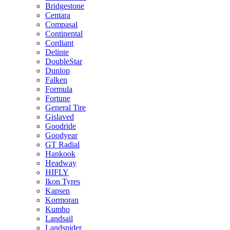
Bridgestone
Centara
Compasal
Continental
Cordiant
Delinte
DoubleStar
Dunlop
Falken
Formula
Fortune
General Tire
Gislaved
Goodride
Goodyear
GT Radial
Hankook
Headway
HIFLY
Ikon Tyres
Kapsen
Kormoran
Kumho
Landsail
Landspider