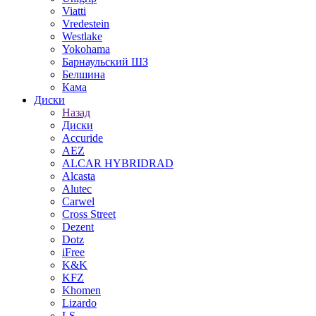
Viatti
Vredestein
Westlake
Yokohama
Барнаульский ШЗ
Белшина
Кама
Диски
Назад
Диски
Accuride
AEZ
ALCAR HYBRIDRAD
Alcasta
Alutec
Carwel
Cross Street
Dezent
Dotz
iFree
K&K
KFZ
Khomen
Lizardo
LS