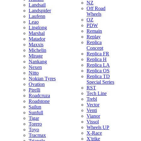
NZ
Landsail
Off Road
Landspider
Wheels
Laufenn
OZ
Leao
PDW
Linglong
Remain
Marshal
Replay
Matador
Replica
Maxxis
Concept
Michelin
Replica FR
Mirage
Replica H
Nankang
Replica LA
Nexen
Replica OS
Nitto
Replica TD
Nokian Tyres
Special Series
Ovation
RST
Pirelli
Tech Line
Roadcruza
Trebl
Roadstone
Vector
Sailun
Venti
Sunfull
Vianor
Tigar
Vissol
Torero
Wheels UP
Toyo
X-Race
Tracmax
X'trike
Triangle