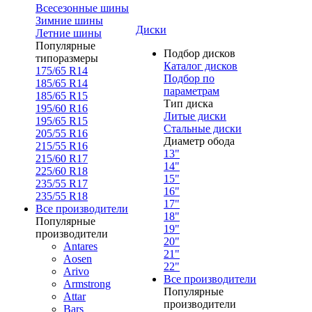
Всесезонные шины
Зимние шины
Диски
Летние шины
Популярные
Подбор дисков
типоразмеры
Каталог дисков
175/65 R14
Подбор по
185/65 R14
параметрам
185/65 R15
Тип диска
195/60 R16
Литые диски
195/65 R15
Стальные диски
205/55 R16
Диаметр обода
215/55 R16
13"
215/60 R17
14"
225/60 R18
15"
235/55 R17
16"
235/55 R18
17"
Все производители
18"
Популярные
19"
производители
20"
Antares
21"
Aosen
22"
Arivo
Все производители
Armstrong
Популярные
Attar
производители
Bars