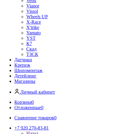
Venti
Vianor
Vissol
Wheels UP
X-Race
X'trike
Yamato
YST
К7
Скад
ТЗСК
Датчики
Крепеж
Шиномонтаж
Детейлинг
Магазины
Личный кабинет
Корзина
0
Отложенные
0
Сравнение товаров
0
+7 920 270-83-81
Назад