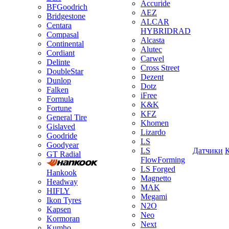
Accuride
BFGoodrich
AEZ
Bridgestone
ALCAR
Centara
HYBRIDRAD
Compasal
Alcasta
Continental
Alutec
Cordiant
Carwel
Delinte
Cross Street
DoubleStar
Dezent
Dunlop
Dotz
Falken
iFree
Formula
K&K
Fortune
KFZ
General Tire
Khomen
Gislaved
Lizardo
Goodride
LS
Goodyear
LS
Датчики
GT Radial
FlowForming
LS Forged
Hankook
Magnetto
Headway
MAK
HIFLY
Megami
Ikon Tyres
N2O
Kapsen
Neo
Kormoran
Next
Kumho