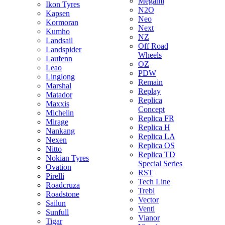
Megami
Ikon Tyres
N2O
Kapsen
Neo
Kormoran
Next
Kumho
NZ
Landsail
Off Road
Landspider
Wheels
Laufenn
OZ
Leao
PDW
Linglong
Remain
Marshal
Replay
Matador
Replica
Maxxis
Concept
Michelin
Replica FR
Mirage
Replica H
Nankang
Replica LA
Nexen
Replica OS
Nitto
Replica TD
Nokian Tyres
Special Series
Ovation
RST
Pirelli
Tech Line
Roadcruza
Trebl
Roadstone
Vector
Sailun
Venti
Sunfull
Vianor
Tigar