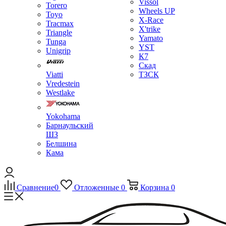
Vissol
Torero
Wheels UP
Toyo
X-Race
Tracmax
X'trike
Triangle
Yamato
Tunga
YST
Unigrip
К7
Скад
Viatti
ТЗСК
Vredestein
Westlake
Yokohama
Барнаульский
ШЗ
Белшина
Кама
Сравнение
0
Отложенные
0
Корзина
0