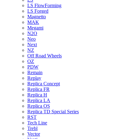
LS FlowForming
LS Forged
Magnetto
MAK
Megami
N2O
Neo
Next
NZ
Off Road Wheels
OZ
PDW
Remain
Replay
Replica Concept
Replica FR
Replica H
Replica LA
Replica OS
Replica TD Special Series
RST
Tech Line
Trebl
Vector