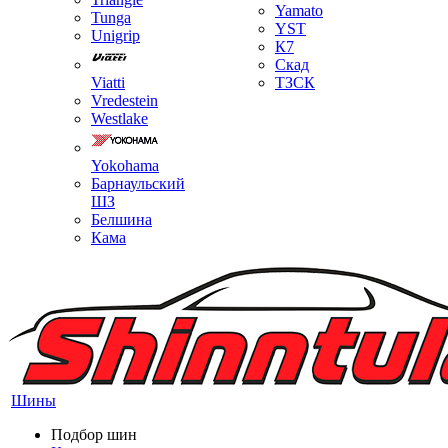
Yamato
Tunga
YST
Unigrip
К7
Скад
Viatti
ТЗСК
Vredestein
Westlake
Yokohama
Барнаульский
ШЗ
Белшина
Кама
Шины
Подбор шин