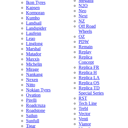
Megami
Ikon Tyres
N2O
Kapsen
Neo
Kormoran
Next
Kumho
NZ
Landsail
Off Road
Landspider
Wheels
Laufenn
OZ
Leao
PDW
Linglong
Remain
Marshal
Replay
Matador
Replica
Maxxis
Concept
Michelin
Replica FR
Mirage
Replica H
Nankang
Replica LA
Nexen
Replica OS
Nitto
Replica TD
Nokian Tyres
Special Series
Ovation
RST
Pirelli
Tech Line
Roadcruza
Trebl
Roadstone
Vector
Sailun
Venti
Sunfull
Vianor
Tigar