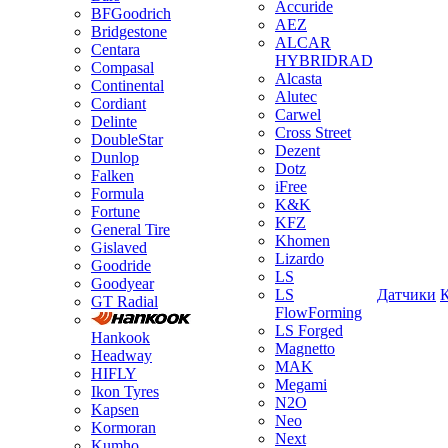
Accuride
BFGoodrich
AEZ
Bridgestone
ALCAR
Centara
HYBRIDRAD
Compasal
Alcasta
Continental
Alutec
Cordiant
Carwel
Delinte
Cross Street
DoubleStar
Dezent
Dunlop
Dotz
Falken
iFree
Formula
K&K
Fortune
KFZ
General Tire
Khomen
Gislaved
Lizardo
Goodride
LS
Goodyear
LS
Датчики
GT Radial
FlowForming
LS Forged
Hankook
Magnetto
Headway
MAK
HIFLY
Megami
Ikon Tyres
N2O
Kapsen
Neo
Kormoran
Next
Kumho