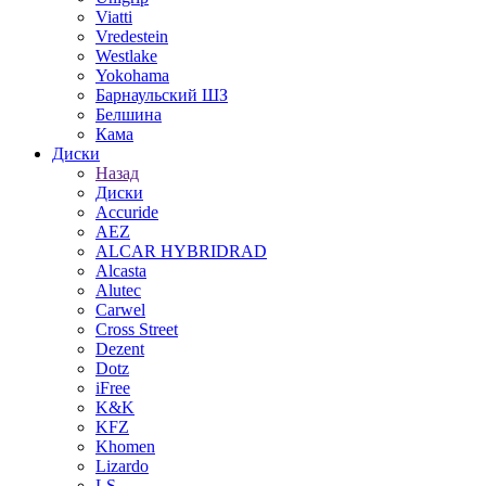
Viatti
Vredestein
Westlake
Yokohama
Барнаульский ШЗ
Белшина
Кама
Диски
Назад
Диски
Accuride
AEZ
ALCAR HYBRIDRAD
Alcasta
Alutec
Carwel
Cross Street
Dezent
Dotz
iFree
K&K
KFZ
Khomen
Lizardo
LS