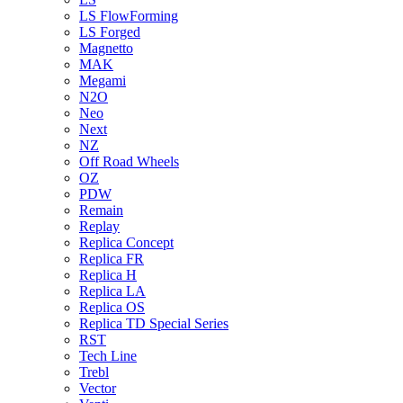
LS FlowForming
LS Forged
Magnetto
MAK
Megami
N2O
Neo
Next
NZ
Off Road Wheels
OZ
PDW
Remain
Replay
Replica Concept
Replica FR
Replica H
Replica LA
Replica OS
Replica TD Special Series
RST
Tech Line
Trebl
Vector