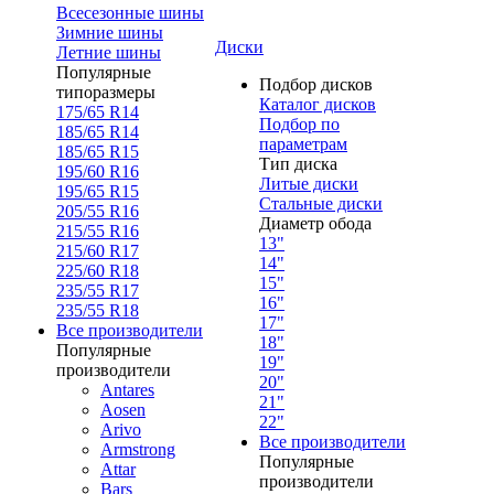
Всесезонные шины
Зимние шины
Диски
Летние шины
Популярные
Подбор дисков
типоразмеры
Каталог дисков
175/65 R14
Подбор по
185/65 R14
параметрам
185/65 R15
Тип диска
195/60 R16
Литые диски
195/65 R15
Стальные диски
205/55 R16
Диаметр обода
215/55 R16
13"
215/60 R17
14"
225/60 R18
15"
235/55 R17
16"
235/55 R18
17"
Все производители
18"
Популярные
19"
производители
20"
Antares
21"
Aosen
22"
Arivo
Все производители
Armstrong
Популярные
Attar
производители
Bars