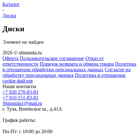
Каталог
-
Диски
Диски
Элемент не найден
2026 © shinntula.ru
Оферта
Пользовательское соглашение
Отказ от
ответственности
Порядок возврата и обмена товара
Политика
в отношении обработки персональных данных
Согласие на
обработку персональных данных
Политика в отношении
cookie-файлов
Наши контакты
+7 920 270-83-81
+7 910 151-83-81
Shinntula1@mail.ru
г. Тула, Венёвское ш., д.41А
График работы:
Пн-Пт: с 10:00 до 20:00