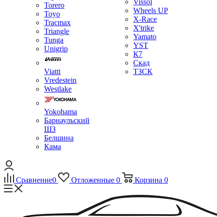
Vissol
Torero
Wheels UP
Toyo
X-Race
Tracmax
X'trike
Triangle
Yamato
Tunga
YST
Unigrip
К7
Скад
Viatti
ТЗСК
Vredestein
Westlake
Yokohama
Барнаульский
ШЗ
Белшина
Кама
Сравнение
0
Отложенные
0
Корзина
0