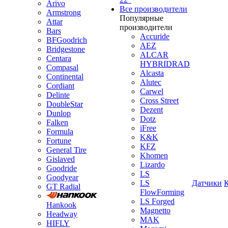
Arivo
Все производители
Armstrong
Популярные
Attar
производители
Bars
Accuride
BFGoodrich
AEZ
Bridgestone
ALCAR
Centara
HYBRIDRAD
Compasal
Alcasta
Continental
Alutec
Cordiant
Carwel
Delinte
Cross Street
DoubleStar
Dezent
Dunlop
Dotz
Falken
iFree
Formula
K&K
Fortune
KFZ
General Tire
Khomen
Gislaved
Lizardo
Goodride
LS
Goodyear
LS
Датчики
GT Radial
FlowForming
LS Forged
Hankook
Magnetto
Headway
MAK
HIFLY