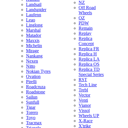
NZ
Landsail
Off Road
Landspider
Wheels
Laufenn
OZ
Leao
PDW
Linglong
Remain
Marshal
Replay
Matador
Replica
Maxxis
Concept
Michelin
Replica FR
Mirage
Replica H
Nankang
Replica LA
Nexen
Replica OS
Nitto
Replica TD
Nokian Tyres
Special Series
Ovation
RST
Pirelli
Tech Line
Roadcruza
Trebl
Roadstone
Vector
Sailun
Venti
Sunfull
Vianor
Tigar
Vissol
Torero
Wheels UP
Toyo
X-Race
Tracmax
X'trike
Triangle