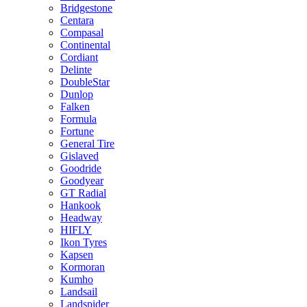
Bridgestone
Centara
Compasal
Continental
Cordiant
Delinte
DoubleStar
Dunlop
Falken
Formula
Fortune
General Tire
Gislaved
Goodride
Goodyear
GT Radial
Hankook
Headway
HIFLY
Ikon Tyres
Kapsen
Kormoran
Kumho
Landsail
Landspider