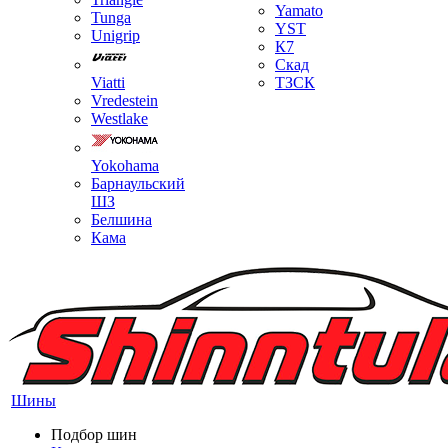
Yamato
Tunga
YST
Unigrip
К7
Скад
Viatti
ТЗСК
Vredestein
Westlake
Yokohama
Барнаульский
ШЗ
Белшина
Кама
Шины
Подбор шин