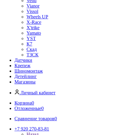
Venti
Vianor
Vissol
Wheels UP
X-Race
X'trike
Yamato
YST
К7
Скад
ТЗСК
Датчики
Крепеж
Шиномонтаж
Детейлинг
Магазины
Личный кабинет
Корзина
0
Отложенные
0
Сравнение товаров
0
+7 920 270-83-81
Назад