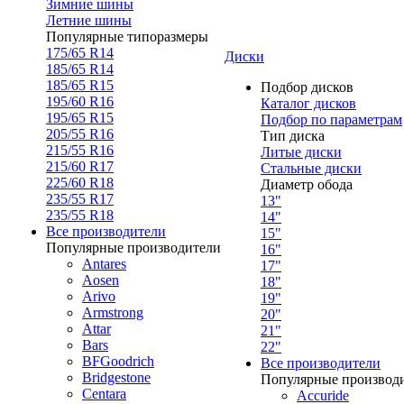
Зимние шины
Летние шины
Популярные типоразмеры
175/65 R14
Диски
185/65 R14
185/65 R15
Подбор дисков
195/60 R16
Каталог дисков
195/65 R15
Подбор по параметрам
205/55 R16
Тип диска
215/55 R16
Литые диски
215/60 R17
Стальные диски
225/60 R18
Диаметр обода
235/55 R17
13"
235/55 R18
14"
Все производители
15"
Популярные производители
16"
Antares
17"
Aosen
18"
Arivo
19"
Armstrong
20"
Attar
21"
Bars
22"
BFGoodrich
Все производители
Bridgestone
Популярные производ
Centara
Accuride