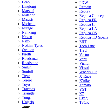
Leao
PDW
Linglong
Remain
Marshal
Replay
Matador
Replica Concept
Maxxis
Replica FR
Michelin
Replica H
Mirage
Replica LA
Nankang
Replica OS
Nexen
Replica TD Specia
Nitto
RST
Nokian Tyres
Tech Line
Ovation
Trebl
Pirelli
Vector
Roadcruza
Venti
Roadstone
Vianor
Sailun
Vissol
Sunfull
Wheels UP
Tigar
X-Race
Torero
X'trike
Toyo
Yamato
Tracmax
YST
Triangle
К7
Tunga
Скад
Unigrip
ТЗСК