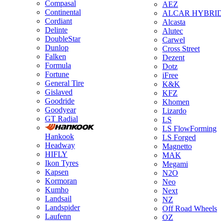
Compasal
AEZ
Continental
ALCAR HYBRI
Cordiant
Alcasta
Delinte
Alutec
DoubleStar
Carwel
Dunlop
Cross Street
Falken
Dezent
Formula
Dotz
Fortune
iFree
General Tire
K&K
Gislaved
KFZ
Goodride
Khomen
Goodyear
Lizardo
GT Radial
LS
LS FlowForming
Hankook
LS Forged
Headway
Magnetto
HIFLY
MAK
Ikon Tyres
Megami
Kapsen
N2O
Kormoran
Neo
Kumho
Next
Landsail
NZ
Landspider
Off Road Wheels
Laufenn
OZ