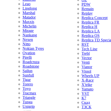
Leao
PDW
Linglong
Remain
Marshal
Replay
Matador
Replica Concept
Maxxis
Replica FR
Michelin
Replica H
Mirage
Replica LA
Nankang
Replica OS
Nexen
Replica TD Specia
Nitto
RST
Nokian Tyres
Tech Line
Ovation
Trebl
Pirelli
Vector
Roadcruza
Venti
Roadstone
Vianor
Sailun
Vissol
Sunfull
Wheels UP
Tigar
X-Race
Torero
X'trike
Toyo
Yamato
Tracmax
YST
Triangle
К7
Tunga
Скад
Unigrip
ТЗСК