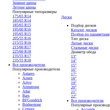
Зимние шины
Летние шины
Популярные типоразмеры
175/65 R14
Диски
185/65 R14
185/65 R15
Подбор дисков
195/60 R16
Каталог дисков
195/65 R15
Подбор по параметрам
205/55 R16
Тип диска
215/55 R16
Литые диски
215/60 R17
Стальные диски
225/60 R18
Диаметр обода
235/55 R17
13"
235/55 R18
14"
Все производители
15"
Популярные производители
16"
Antares
17"
Aosen
18"
Arivo
19"
Armstrong
20"
Attar
21"
Bars
22"
BFGoodrich
Все производители
Bridgestone
Популярные производ
Centara
Accuride