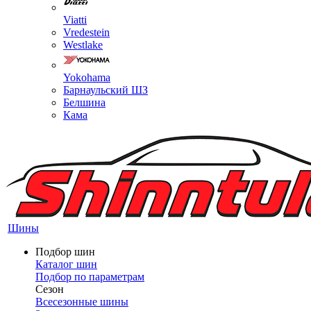
Viatti
Vredestein
Westlake
Yokohama
Барнаульский ШЗ
Белшина
Кама
Шины
Подбор шин
Каталог шин
Подбор по параметрам
Сезон
Всесезонные шины