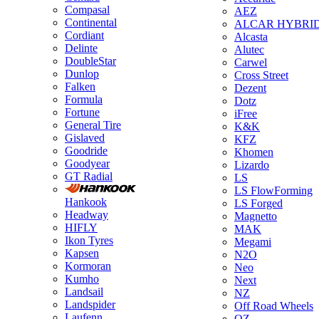
Compasal
AEZ
Continental
ALCAR HYBRI
Cordiant
Alcasta
Delinte
Alutec
DoubleStar
Carwel
Dunlop
Cross Street
Falken
Dezent
Formula
Dotz
Fortune
iFree
General Tire
K&K
Gislaved
KFZ
Goodride
Khomen
Goodyear
Lizardo
GT Radial
LS
LS FlowForming
Hankook
LS Forged
Headway
Magnetto
HIFLY
MAK
Ikon Tyres
Megami
Kapsen
N2O
Kormoran
Neo
Kumho
Next
Landsail
NZ
Landspider
Off Road Wheels
Laufenn
OZ