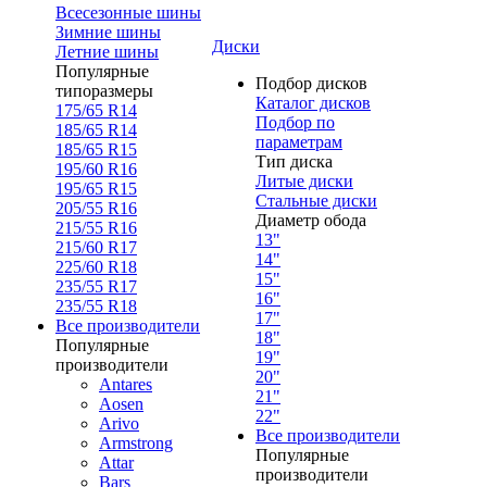
Всесезонные шины
Зимние шины
Диски
Летние шины
Популярные
Подбор дисков
типоразмеры
Каталог дисков
175/65 R14
Подбор по
185/65 R14
параметрам
185/65 R15
Тип диска
195/60 R16
Литые диски
195/65 R15
Стальные диски
205/55 R16
Диаметр обода
215/55 R16
13"
215/60 R17
14"
225/60 R18
15"
235/55 R17
16"
235/55 R18
17"
Все производители
18"
Популярные
19"
производители
20"
Antares
21"
Aosen
22"
Arivo
Все производители
Armstrong
Популярные
Attar
производители
Bars