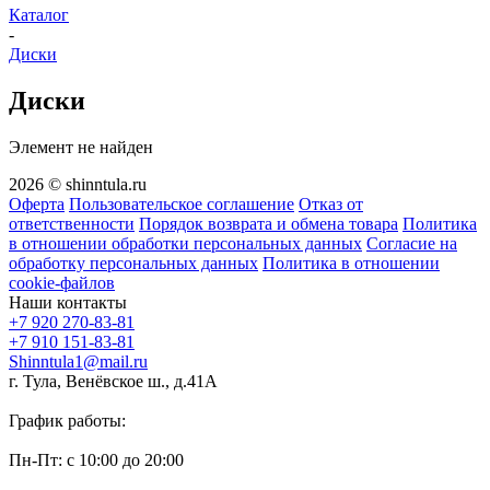
Каталог
-
Диски
Диски
Элемент не найден
2026 © shinntula.ru
Оферта
Пользовательское соглашение
Отказ от
ответственности
Порядок возврата и обмена товара
Политика
в отношении обработки персональных данных
Согласие на
обработку персональных данных
Политика в отношении
cookie-файлов
Наши контакты
+7 920 270-83-81
+7 910 151-83-81
Shinntula1@mail.ru
г. Тула, Венёвское ш., д.41А
График работы:
Пн-Пт: с 10:00 до 20:00