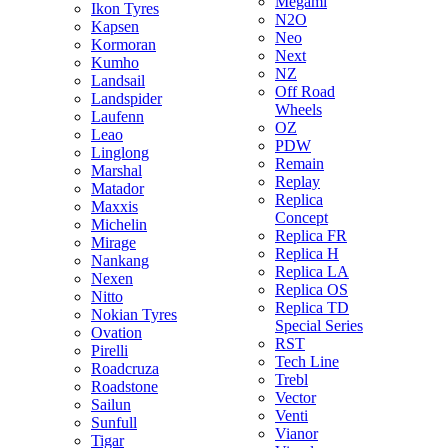
Megami
Ikon Tyres
N2O
Kapsen
Neo
Kormoran
Next
Kumho
NZ
Landsail
Off Road
Landspider
Wheels
Laufenn
OZ
Leao
PDW
Linglong
Remain
Marshal
Replay
Matador
Replica
Maxxis
Concept
Michelin
Replica FR
Mirage
Replica H
Nankang
Replica LA
Nexen
Replica OS
Nitto
Replica TD
Nokian Tyres
Special Series
Ovation
RST
Pirelli
Tech Line
Roadcruza
Trebl
Roadstone
Vector
Sailun
Venti
Sunfull
Vianor
Tigar