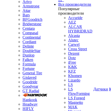
Arivo
Все производители
Armstrong
Популярные
Attar
производители
Bars
Accuride
BFGoodrich
AEZ
Bridgestone
ALCAR
Centara
HYBRIDRAD
Compasal
Alcasta
Continental
Alutec
Cordiant
Carwel
Delinte
Cross Street
DoubleStar
Dezent
Dunlop
Dotz
Falken
iFree
Formula
K&K
Fortune
KFZ
General Tire
Khomen
Gislaved
Lizardo
Goodride
LS
Goodyear
LS
Датчики
GT Radial
FlowForming
LS Forged
Hankook
Magnetto
Headway
MAK
HIFLY