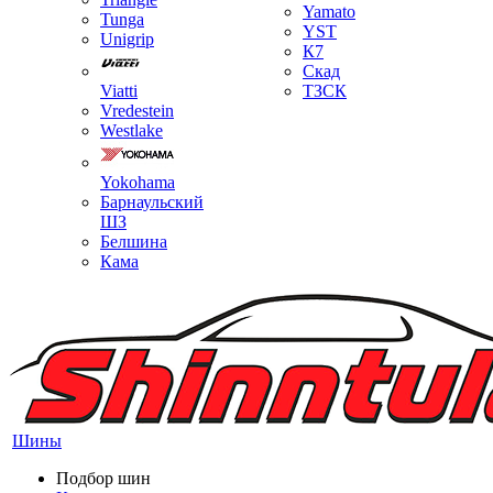
Yamato
Tunga
YST
Unigrip
К7
Скад
Viatti
ТЗСК
Vredestein
Westlake
Yokohama
Барнаульский
ШЗ
Белшина
Кама
Шины
Подбор шин