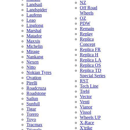
NZ
Landsail
Off Road
Landspider
Wheels
Laufenn
OZ
Leao
PDW
Linglong
Remain
Marshal
Replay
Matador
Replica
Maxxis
Concept
Michelin
Replica FR
Mirage
Replica H
Nankang
Replica LA
Nexen
Replica OS
Nitto
Replica TD
Nokian Tyres
Special Series
Ovation
RST
Pirelli
Tech Line
Roadcruza
Trebl
Roadstone
Vector
Sailun
Venti
Sunfull
Vianor
Tigar
Vissol
Torero
Wheels UP
Toyo
X-Race
Tracmax
X'trike
Triangle