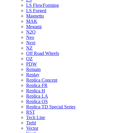
LS FlowForming
LS Forged
Magnetto
MAK
Megami
N2O
Neo
Next
NZ
Off Road Wheels
OZ
PDW
Remain
Replay
Replica Concept
Replica FR
Replica H
Replica LA
Replica OS
Replica TD Special Series
RST
Tech Line
Trebl
Vector