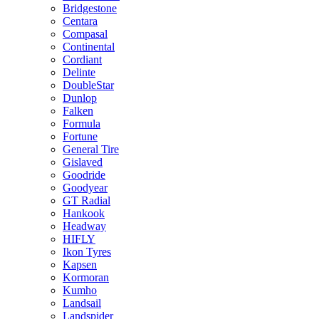
Bridgestone
Centara
Compasal
Continental
Cordiant
Delinte
DoubleStar
Dunlop
Falken
Formula
Fortune
General Tire
Gislaved
Goodride
Goodyear
GT Radial
Hankook
Headway
HIFLY
Ikon Tyres
Kapsen
Kormoran
Kumho
Landsail
Landspider