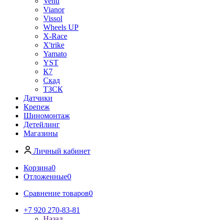
Venti
Vianor
Vissol
Wheels UP
X-Race
X'trike
Yamato
YST
К7
Скад
ТЗСК
Датчики
Крепеж
Шиномонтаж
Детейлинг
Магазины
Личный кабинет
Корзина
0
Отложенные
0
Сравнение товаров
0
+7 920 270-83-81
Назад