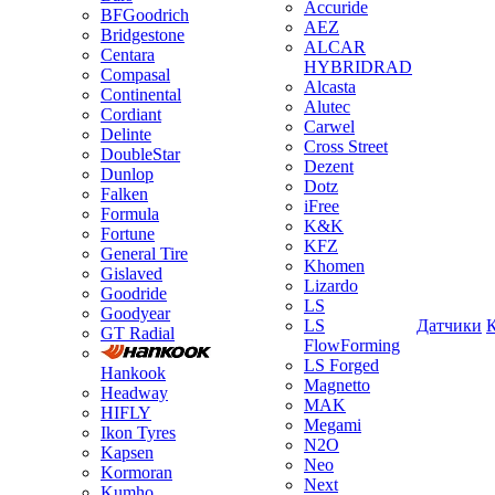
Accuride
BFGoodrich
AEZ
Bridgestone
ALCAR
Centara
HYBRIDRAD
Compasal
Alcasta
Continental
Alutec
Cordiant
Carwel
Delinte
Cross Street
DoubleStar
Dezent
Dunlop
Dotz
Falken
iFree
Formula
K&K
Fortune
KFZ
General Tire
Khomen
Gislaved
Lizardo
Goodride
LS
Goodyear
LS
Датчики
GT Radial
FlowForming
LS Forged
Hankook
Magnetto
Headway
MAK
HIFLY
Megami
Ikon Tyres
N2O
Kapsen
Neo
Kormoran
Next
Kumho