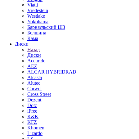
Viatti
Vredestein
Westlake
Yokohama
Барнаульский ШЗ
Белшина
Кама
Диски
Назад
Диски
Accuride
AEZ
ALCAR HYBRIDRAD
Alcasta
Alutec
Carwel
Cross Street
Dezent
Dotz
iFree
K&K
KFZ
Khomen
Lizardo
LS