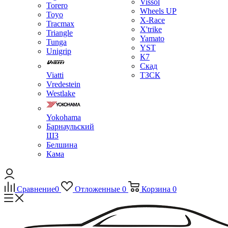
Vissol
Torero
Wheels UP
Toyo
X-Race
Tracmax
X'trike
Triangle
Yamato
Tunga
YST
Unigrip
К7
Скад
Viatti
ТЗСК
Vredestein
Westlake
Yokohama
Барнаульский
ШЗ
Белшина
Кама
Сравнение
0
Отложенные
0
Корзина
0