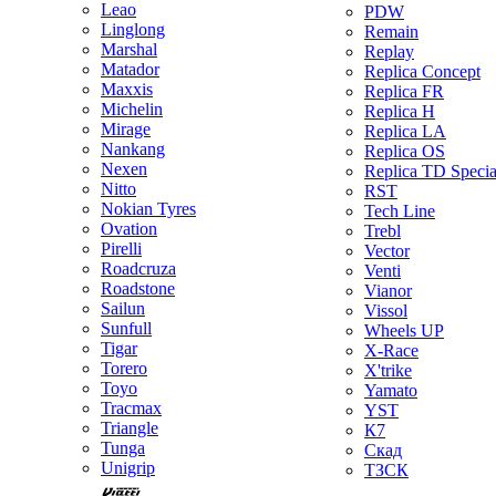
Leao
PDW
Linglong
Remain
Marshal
Replay
Matador
Replica Concept
Maxxis
Replica FR
Michelin
Replica H
Mirage
Replica LA
Nankang
Replica OS
Nexen
Replica TD Specia
Nitto
RST
Nokian Tyres
Tech Line
Ovation
Trebl
Pirelli
Vector
Roadcruza
Venti
Roadstone
Vianor
Sailun
Vissol
Sunfull
Wheels UP
Tigar
X-Race
Torero
X'trike
Toyo
Yamato
Tracmax
YST
Triangle
К7
Tunga
Скад
Unigrip
ТЗСК