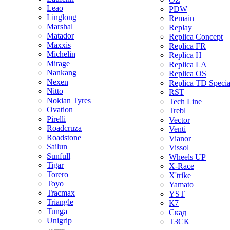
Leao
PDW
Linglong
Remain
Marshal
Replay
Matador
Replica Concept
Maxxis
Replica FR
Michelin
Replica H
Mirage
Replica LA
Nankang
Replica OS
Nexen
Replica TD Specia
Nitto
RST
Nokian Tyres
Tech Line
Ovation
Trebl
Pirelli
Vector
Roadcruza
Venti
Roadstone
Vianor
Sailun
Vissol
Sunfull
Wheels UP
Tigar
X-Race
Torero
X'trike
Toyo
Yamato
Tracmax
YST
Triangle
К7
Tunga
Скад
Unigrip
ТЗСК