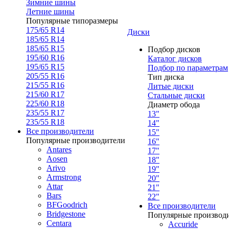
Зимние шины
Летние шины
Популярные типоразмеры
175/65 R14
Диски
185/65 R14
185/65 R15
Подбор дисков
195/60 R16
Каталог дисков
195/65 R15
Подбор по параметрам
205/55 R16
Тип диска
215/55 R16
Литые диски
215/60 R17
Стальные диски
225/60 R18
Диаметр обода
235/55 R17
13"
235/55 R18
14"
Все производители
15"
Популярные производители
16"
Antares
17"
Aosen
18"
Arivo
19"
Armstrong
20"
Attar
21"
Bars
22"
BFGoodrich
Все производители
Bridgestone
Популярные производ
Centara
Accuride