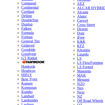
Compasal
AEZ
Continental
ALCAR HYBRI
Cordiant
Alcasta
Delinte
Alutec
DoubleStar
Carwel
Dunlop
Cross Street
Falken
Dezent
Formula
Dotz
Fortune
iFree
General Tire
K&K
Gislaved
KFZ
Goodride
Khomen
Goodyear
Lizardo
GT Radial
LS
LS FlowForming
Hankook
LS Forged
Headway
Magnetto
HIFLY
MAK
Ikon Tyres
Megami
Kapsen
N2O
Kormoran
Neo
Kumho
Next
Landsail
NZ
Landspider
Off Road Wheels
Laufenn
OZ