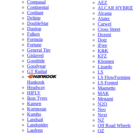
Compasal
AEZ
Continental
ALCAR HYBRI
Cordiant
Alcasta
Delinte
Alutec
DoubleStar
Carwel
Dunlop
Cross Street
Falken
Dezent
Formula
Dotz
Fortune
iFree
General Tire
K&K
Gislaved
KFZ
Goodride
Khomen
Goodyear
Lizardo
GT Radial
LS
LS FlowForming
Hankook
LS Forged
Headway
Magnetto
HIFLY
MAK
Ikon Tyres
Megami
Kapsen
N2O
Kormoran
Neo
Kumho
Next
Landsail
NZ
Landspider
Off Road Wheels
Laufenn
OZ