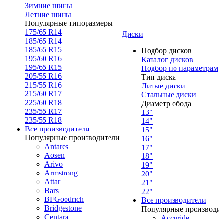
Зимние шины
Летние шины
Популярные типоразмеры
175/65 R14
Диски
185/65 R14
185/65 R15
Подбор дисков
195/60 R16
Каталог дисков
195/65 R15
Подбор по параметрам
205/55 R16
Тип диска
215/55 R16
Литые диски
215/60 R17
Стальные диски
225/60 R18
Диаметр обода
235/55 R17
13"
235/55 R18
14"
Все производители
15"
Популярные производители
16"
Antares
17"
Aosen
18"
Arivo
19"
Armstrong
20"
Attar
21"
Bars
22"
BFGoodrich
Все производители
Bridgestone
Популярные производ
Centara
Accuride