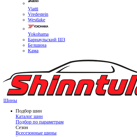
Viatti
Vredestein
Westlake
Yokohama
Барнаульский ШЗ
Белшина
Кама
Шины
Подбор шин
Каталог шин
Подбор по параметрам
Сезон
Всесезонные шины