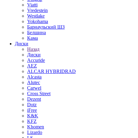
Viatti
Vredestein
Westlake
Yokohama
Барнаульский ШЗ
Белшина
Кама
Диски
Назад
Диски
Accuride
AEZ
ALCAR HYBRIDRAD
Alcasta
Alutec
Carwel
Cross Street
Dezent
Dotz
iFree
K&K
KFZ
Khomen
Lizardo
LS