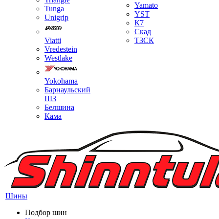
Yamato
Tunga
YST
Unigrip
К7
Скад
Viatti
ТЗСК
Vredestein
Westlake
Yokohama
Барнаульский
ШЗ
Белшина
Кама
Шины
Подбор шин