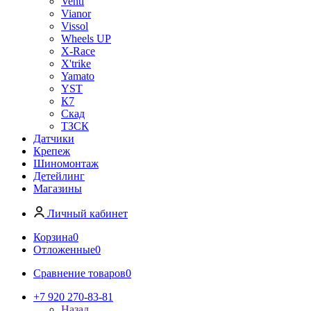
Venti
Vianor
Vissol
Wheels UP
X-Race
X'trike
Yamato
YST
К7
Скад
ТЗСК
Датчики
Крепеж
Шиномонтаж
Детейлинг
Магазины
Личный кабинет
Корзина
0
Отложенные
0
Сравнение товаров
0
+7 920 270-83-81
Назад