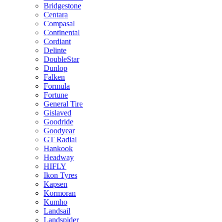
Bridgestone
Centara
Compasal
Continental
Cordiant
Delinte
DoubleStar
Dunlop
Falken
Formula
Fortune
General Tire
Gislaved
Goodride
Goodyear
GT Radial
Hankook
Headway
HIFLY
Ikon Tyres
Kapsen
Kormoran
Kumho
Landsail
Landspider