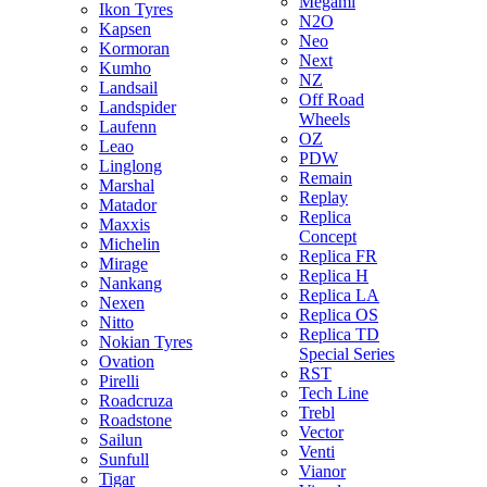
Megami
Ikon Tyres
N2O
Kapsen
Neo
Kormoran
Next
Kumho
NZ
Landsail
Off Road
Landspider
Wheels
Laufenn
OZ
Leao
PDW
Linglong
Remain
Marshal
Replay
Matador
Replica
Maxxis
Concept
Michelin
Replica FR
Mirage
Replica H
Nankang
Replica LA
Nexen
Replica OS
Nitto
Replica TD
Nokian Tyres
Special Series
Ovation
RST
Pirelli
Tech Line
Roadcruza
Trebl
Roadstone
Vector
Sailun
Venti
Sunfull
Vianor
Tigar