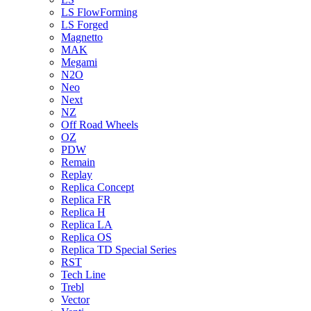
LS FlowForming
LS Forged
Magnetto
MAK
Megami
N2O
Neo
Next
NZ
Off Road Wheels
OZ
PDW
Remain
Replay
Replica Concept
Replica FR
Replica H
Replica LA
Replica OS
Replica TD Special Series
RST
Tech Line
Trebl
Vector