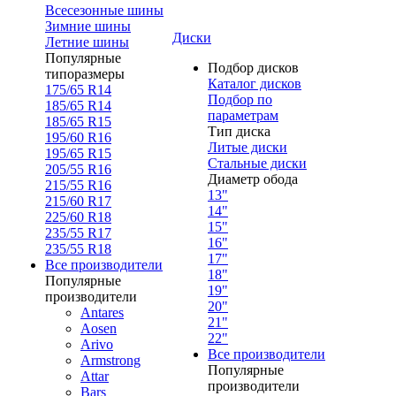
Всесезонные шины
Зимние шины
Диски
Летние шины
Популярные
Подбор дисков
типоразмеры
Каталог дисков
175/65 R14
Подбор по
185/65 R14
параметрам
185/65 R15
Тип диска
195/60 R16
Литые диски
195/65 R15
Стальные диски
205/55 R16
Диаметр обода
215/55 R16
13"
215/60 R17
14"
225/60 R18
15"
235/55 R17
16"
235/55 R18
17"
Все производители
18"
Популярные
19"
производители
20"
Antares
21"
Aosen
22"
Arivo
Все производители
Armstrong
Популярные
Attar
производители
Bars