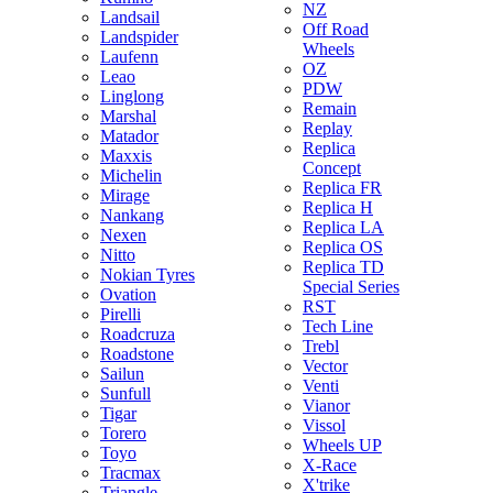
NZ
Landsail
Off Road
Landspider
Wheels
Laufenn
OZ
Leao
PDW
Linglong
Remain
Marshal
Replay
Matador
Replica
Maxxis
Concept
Michelin
Replica FR
Mirage
Replica H
Nankang
Replica LA
Nexen
Replica OS
Nitto
Replica TD
Nokian Tyres
Special Series
Ovation
RST
Pirelli
Tech Line
Roadcruza
Trebl
Roadstone
Vector
Sailun
Venti
Sunfull
Vianor
Tigar
Vissol
Torero
Wheels UP
Toyo
X-Race
Tracmax
X'trike
Triangle