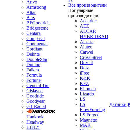
Arivo
Все производители
Armstrong
Популярные
Attar
производители
Bars
Accuride
BFGoodrich
AEZ
Bridgestone
ALCAR
Centara
HYBRIDRAD
Compasal
Alcasta
Continental
Alutec
Cordiant
Carwel
Delinte
Cross Street
DoubleStar
Dezent
Dunlop
Dotz
Falken
iFree
Formula
K&K
Fortune
KFZ
General Tire
Khomen
Gislaved
Lizardo
Goodride
LS
Goodyear
LS
Датчики
GT Radial
FlowForming
LS Forged
Hankook
Magnetto
Headway
MAK
HIFLY