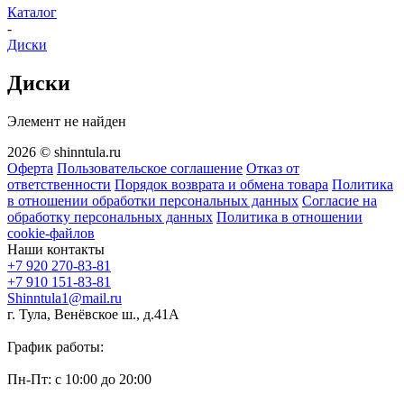
Каталог
-
Диски
Диски
Элемент не найден
2026 © shinntula.ru
Оферта
Пользовательское соглашение
Отказ от
ответственности
Порядок возврата и обмена товара
Политика
в отношении обработки персональных данных
Согласие на
обработку персональных данных
Политика в отношении
cookie-файлов
Наши контакты
+7 920 270-83-81
+7 910 151-83-81
Shinntula1@mail.ru
г. Тула, Венёвское ш., д.41А
График работы:
Пн-Пт: с 10:00 до 20:00