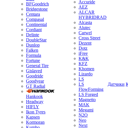
Accuride
BFGoodrich
AEZ
Bridgestone
ALCAR
Centara
HYBRIDRAD
Compasal
Alcasta
Continental
Alutec
Cordiant
Carwel
Delinte
Cross Street
DoubleStar
Dezent
Dunlop
Dotz
Falken
iFree
Formula
K&K
Fortune
KFZ
General Tire
Khomen
Gislaved
Lizardo
Goodride
LS
Goodyear
LS
Датчики
GT Radial
FlowForming
LS Forged
Hankook
Magnetto
Headway
MAK
HIFLY
Megami
Ikon Tyres
N2O
Kapsen
Neo
Kormoran
Next
Kumho