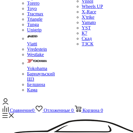
Vissol
Torero
Wheels UP
Toyo
X-Race
Tracmax
X'trike
Triangle
Yamato
Tunga
YST
Unigrip
К7
Скад
Viatti
ТЗСК
Vredestein
Westlake
Yokohama
Барнаульский
ШЗ
Белшина
Кама
Сравнение
0
Отложенные
0
Корзина
0