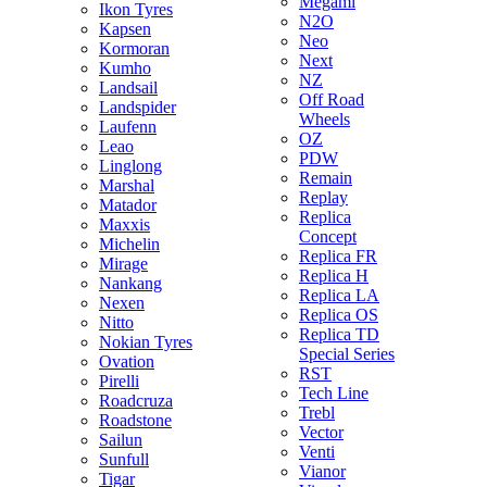
Megami
Ikon Tyres
N2O
Kapsen
Neo
Kormoran
Next
Kumho
NZ
Landsail
Off Road
Landspider
Wheels
Laufenn
OZ
Leao
PDW
Linglong
Remain
Marshal
Replay
Matador
Replica
Maxxis
Concept
Michelin
Replica FR
Mirage
Replica H
Nankang
Replica LA
Nexen
Replica OS
Nitto
Replica TD
Nokian Tyres
Special Series
Ovation
RST
Pirelli
Tech Line
Roadcruza
Trebl
Roadstone
Vector
Sailun
Venti
Sunfull
Vianor
Tigar