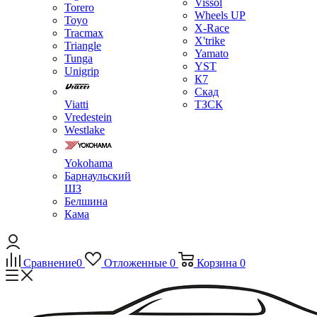
Vissol
Torero
Wheels UP
Toyo
X-Race
Tracmax
X'trike
Triangle
Yamato
Tunga
YST
Unigrip
К7
Скад
Viatti
ТЗСК
Vredestein
Westlake
Yokohama
Барнаульский
ШЗ
Белшина
Кама
Сравнение
0
Отложенные
0
Корзина
0