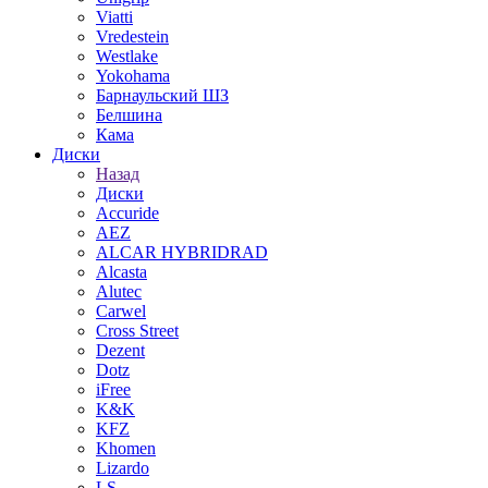
Viatti
Vredestein
Westlake
Yokohama
Барнаульский ШЗ
Белшина
Кама
Диски
Назад
Диски
Accuride
AEZ
ALCAR HYBRIDRAD
Alcasta
Alutec
Carwel
Cross Street
Dezent
Dotz
iFree
K&K
KFZ
Khomen
Lizardo
LS