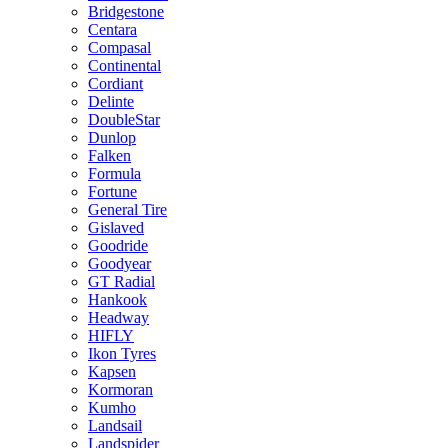
Bridgestone
Centara
Compasal
Continental
Cordiant
Delinte
DoubleStar
Dunlop
Falken
Formula
Fortune
General Tire
Gislaved
Goodride
Goodyear
GT Radial
Hankook
Headway
HIFLY
Ikon Tyres
Kapsen
Kormoran
Kumho
Landsail
Landspider