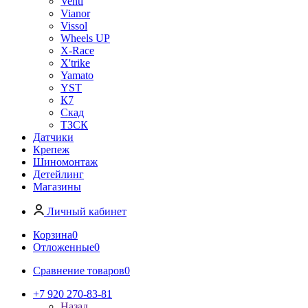
Venti
Vianor
Vissol
Wheels UP
X-Race
X'trike
Yamato
YST
К7
Скад
ТЗСК
Датчики
Крепеж
Шиномонтаж
Детейлинг
Магазины
Личный кабинет
Корзина
0
Отложенные
0
Сравнение товаров
0
+7 920 270-83-81
Назад