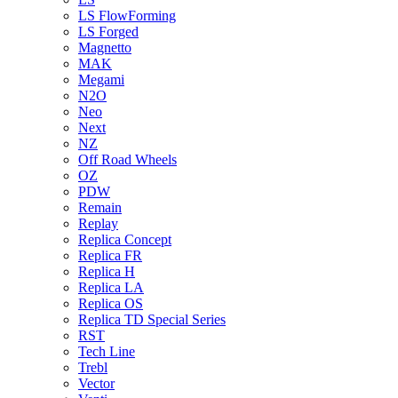
LS FlowForming
LS Forged
Magnetto
MAK
Megami
N2O
Neo
Next
NZ
Off Road Wheels
OZ
PDW
Remain
Replay
Replica Concept
Replica FR
Replica H
Replica LA
Replica OS
Replica TD Special Series
RST
Tech Line
Trebl
Vector