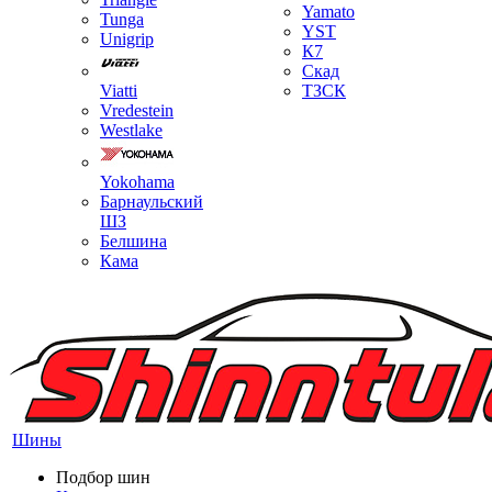
Yamato
Tunga
YST
Unigrip
К7
Скад
Viatti
ТЗСК
Vredestein
Westlake
Yokohama
Барнаульский
ШЗ
Белшина
Кама
Шины
Подбор шин