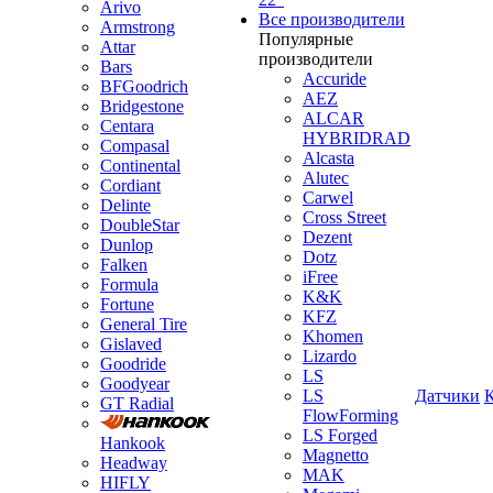
Arivo
Все производители
Armstrong
Популярные
Attar
производители
Bars
Accuride
BFGoodrich
AEZ
Bridgestone
ALCAR
Centara
HYBRIDRAD
Compasal
Alcasta
Continental
Alutec
Cordiant
Carwel
Delinte
Cross Street
DoubleStar
Dezent
Dunlop
Dotz
Falken
iFree
Formula
K&K
Fortune
KFZ
General Tire
Khomen
Gislaved
Lizardo
Goodride
LS
Goodyear
LS
Датчики
GT Radial
FlowForming
LS Forged
Hankook
Magnetto
Headway
MAK
HIFLY