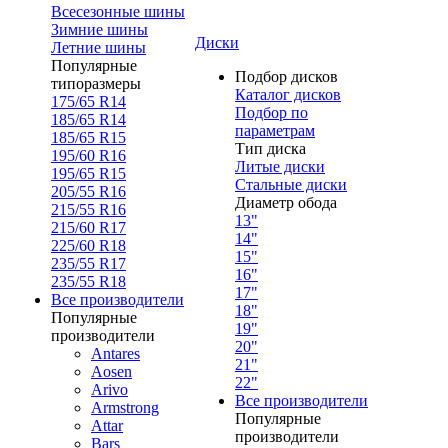
Всесезонные шины
Зимние шины
Диски
Летние шины
Популярные
Подбор дисков
типоразмеры
Каталог дисков
175/65 R14
Подбор по
185/65 R14
параметрам
185/65 R15
Тип диска
195/60 R16
Литые диски
195/65 R15
Стальные диски
205/55 R16
Диаметр обода
215/55 R16
13"
215/60 R17
14"
225/60 R18
15"
235/55 R17
16"
235/55 R18
17"
Все производители
18"
Популярные
19"
производители
20"
Antares
21"
Aosen
22"
Arivo
Все производители
Armstrong
Популярные
Attar
производители
Bars