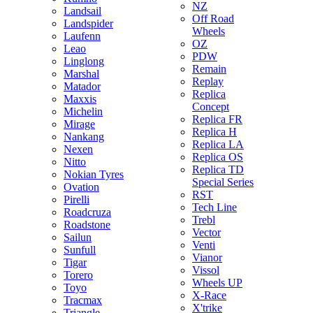
NZ
Landsail
Off Road
Landspider
Wheels
Laufenn
OZ
Leao
PDW
Linglong
Remain
Marshal
Replay
Matador
Replica
Maxxis
Concept
Michelin
Replica FR
Mirage
Replica H
Nankang
Replica LA
Nexen
Replica OS
Nitto
Replica TD
Nokian Tyres
Special Series
Ovation
RST
Pirelli
Tech Line
Roadcruza
Trebl
Roadstone
Vector
Sailun
Venti
Sunfull
Vianor
Tigar
Vissol
Torero
Wheels UP
Toyo
X-Race
Tracmax
X'trike
Triangle