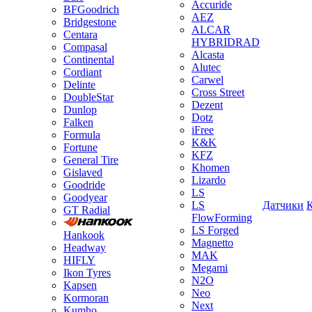
Accuride
BFGoodrich
AEZ
Bridgestone
ALCAR
Centara
HYBRIDRAD
Compasal
Alcasta
Continental
Alutec
Cordiant
Carwel
Delinte
Cross Street
DoubleStar
Dezent
Dunlop
Dotz
Falken
iFree
Formula
K&K
Fortune
KFZ
General Tire
Khomen
Gislaved
Lizardo
Goodride
LS
Goodyear
LS
Датчики
GT Radial
FlowForming
LS Forged
Hankook
Magnetto
Headway
MAK
HIFLY
Megami
Ikon Tyres
N2O
Kapsen
Neo
Kormoran
Next
Kumho