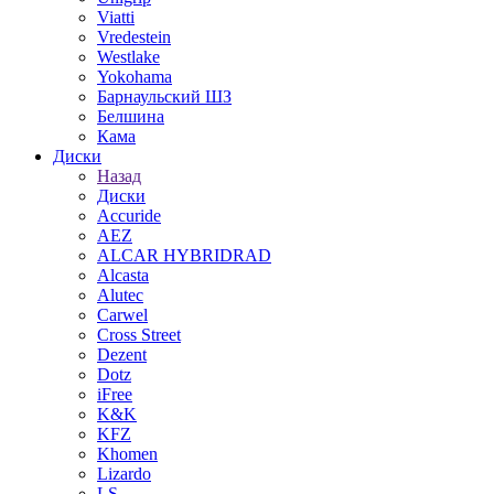
Viatti
Vredestein
Westlake
Yokohama
Барнаульский ШЗ
Белшина
Кама
Диски
Назад
Диски
Accuride
AEZ
ALCAR HYBRIDRAD
Alcasta
Alutec
Carwel
Cross Street
Dezent
Dotz
iFree
K&K
KFZ
Khomen
Lizardo
LS