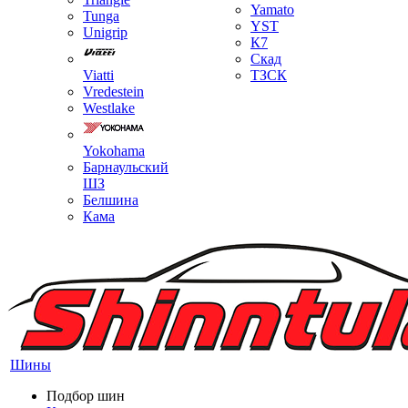
Yamato
Tunga
YST
Unigrip
К7
Скад
Viatti
ТЗСК
Vredestein
Westlake
Yokohama
Барнаульский
ШЗ
Белшина
Кама
Шины
Подбор шин