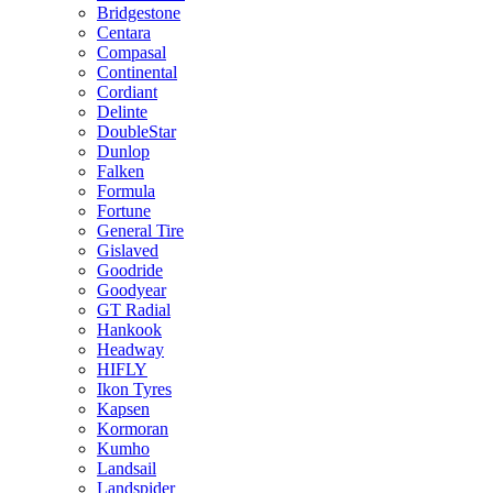
Bridgestone
Centara
Compasal
Continental
Cordiant
Delinte
DoubleStar
Dunlop
Falken
Formula
Fortune
General Tire
Gislaved
Goodride
Goodyear
GT Radial
Hankook
Headway
HIFLY
Ikon Tyres
Kapsen
Kormoran
Kumho
Landsail
Landspider