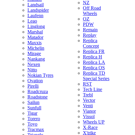
NZ
Landsail
Off Road
Landspider
Wheels
Laufenn
OZ
Leao
PDW
Linglong
Remain
Marshal
Replay
Matador
Replica
Maxxis
Concept
Michelin
Replica FR
Mirage
Replica H
Nankang
Replica LA
Nexen
Replica OS
Nitto
Replica TD
Nokian Tyres
Special Series
Ovation
RST
Pirelli
Tech Line
Roadcruza
Trebl
Roadstone
Vector
Sailun
Venti
Sunfull
Vianor
Tigar
Vissol
Torero
Wheels UP
Toyo
X-Race
Tracmax
X'trike
Triangle