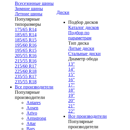
Всесезонные шины
Зимние шины
Диски
Летние шины
Популярные
Подбор дисков
типоразмеры
Каталог дисков
175/65 R14
Подбор по
185/65 R14
параметрам
185/65 R15
Тип диска
195/60 R16
Литые диски
195/65 R15
Стальные диски
205/55 R16
Диаметр обода
215/55 R16
13"
215/60 R17
14"
225/60 R18
15"
235/55 R17
16"
235/55 R18
17"
Все производители
18"
Популярные
19"
производители
20"
Antares
21"
Aosen
22"
Arivo
Все производители
Armstrong
Популярные
Attar
производители
Bars