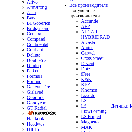
Arivo
Все производители
Armstrong
Популярные
Attar
производители
Bars
Accuride
BFGoodrich
AEZ
Bridgestone
ALCAR
Centara
HYBRIDRAD
Compasal
Alcasta
Continental
Alutec
Cordiant
Carwel
Delinte
Cross Street
DoubleStar
Dezent
Dunlop
Dotz
Falken
iFree
Formula
K&K
Fortune
KFZ
General Tire
Khomen
Gislaved
Lizardo
Goodride
LS
Goodyear
LS
Датчики
GT Radial
FlowForming
LS Forged
Hankook
Magnetto
Headway
MAK
HIFLY