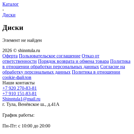
Каталог
-
Диски
Диски
Элемент не найден
2026 © shinntula.ru
Оферта
Пользовательское соглашение
Отказ от
ответственности
Порядок возврата и обмена товара
Политика
в отношении обработки персональных данных
Согласие на
обработку персональных данных
Политика в отношении
cookie-файлов
Наши контакты
+7 920 270-83-81
+7 910 151-83-81
Shinntula1@mail.ru
г. Тула, Венёвское ш., д.41А
График работы:
Пн-Пт: с 10:00 до 20:00