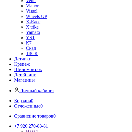
Venti
Vianor
Vissol
Wheels UP
X-Race
X'trike
Yamato
YST
К7
Скад
ТЗСК
Датчики
Крепеж
Шиномонтаж
Детейлинг
Магазины
Личный кабинет
Корзина
0
Отложенные
0
Сравнение товаров
0
+7 920 270-83-81
Назад