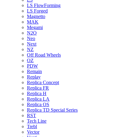
LS FlowForming
LS Forged
Magnetto
MAK
Megami
N2O
Neo
Next
NZ
Off Road Wheels
OZ
PDW
Remain
Replay
Replica Concept
Replica FR
Replica H
Replica LA
Replica OS
Replica TD Special Series
RST
Tech Line
Trebl
Vector