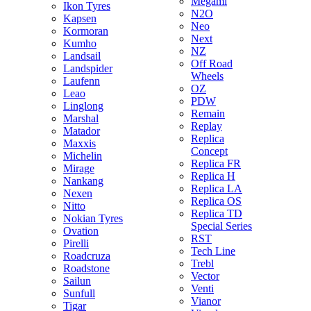
Megami
Ikon Tyres
N2O
Kapsen
Neo
Kormoran
Next
Kumho
NZ
Landsail
Off Road
Landspider
Wheels
Laufenn
OZ
Leao
PDW
Linglong
Remain
Marshal
Replay
Matador
Replica
Maxxis
Concept
Michelin
Replica FR
Mirage
Replica H
Nankang
Replica LA
Nexen
Replica OS
Nitto
Replica TD
Nokian Tyres
Special Series
Ovation
RST
Pirelli
Tech Line
Roadcruza
Trebl
Roadstone
Vector
Sailun
Venti
Sunfull
Vianor
Tigar