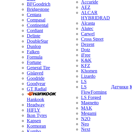
Accuride
BFGoodrich
AEZ
Bridgestone
ALCAR
Centara
HYBRIDRAD
Compasal
Alcasta
Continental
Alutec
Cordiant
Carwel
Delinte
Cross Street
DoubleStar
Dezent
Dunlop
Dotz
Falken
iFree
Formula
K&K
Fortune
KFZ
General Tire
Khomen
Gislaved
Lizardo
Goodride
LS
Goodyear
LS
Датчики
GT Radial
FlowForming
LS Forged
Hankook
Magnetto
Headway
MAK
HIFLY
Megami
Ikon Tyres
N2O
Kapsen
Neo
Kormoran
Next
Kumho