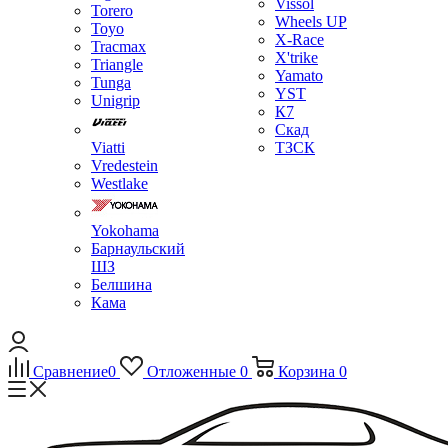
Vissol
Torero
Wheels UP
Toyo
X-Race
Tracmax
X'trike
Triangle
Yamato
Tunga
YST
Unigrip
К7
Скад
Viatti
ТЗСК
Vredestein
Westlake
Yokohama
Барнаульский
ШЗ
Белшина
Кама
Сравнение
0
Отложенные
0
Корзина
0