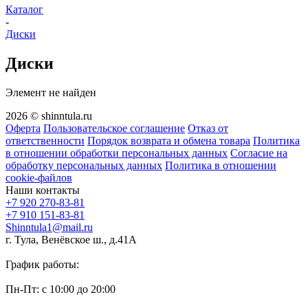
Каталог
-
Диски
Диски
Элемент не найден
2026 © shinntula.ru
Оферта
Пользовательское соглашение
Отказ от
ответственности
Порядок возврата и обмена товара
Политика
в отношении обработки персональных данных
Согласие на
обработку персональных данных
Политика в отношении
cookie-файлов
Наши контакты
+7 920 270-83-81
+7 910 151-83-81
Shinntula1@mail.ru
г. Тула, Венёвское ш., д.41А
График работы:
Пн-Пт: с 10:00 до 20:00