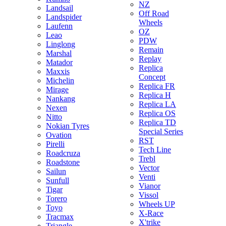
NZ
Landsail
Off Road
Landspider
Wheels
Laufenn
OZ
Leao
PDW
Linglong
Remain
Marshal
Replay
Matador
Replica
Maxxis
Concept
Michelin
Replica FR
Mirage
Replica H
Nankang
Replica LA
Nexen
Replica OS
Nitto
Replica TD
Nokian Tyres
Special Series
Ovation
RST
Pirelli
Tech Line
Roadcruza
Trebl
Roadstone
Vector
Sailun
Venti
Sunfull
Vianor
Tigar
Vissol
Torero
Wheels UP
Toyo
X-Race
Tracmax
X'trike
Triangle