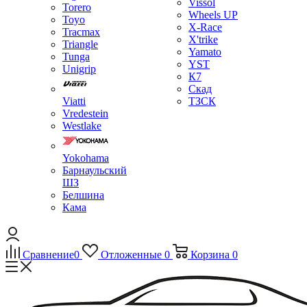
Vissol
Torero
Wheels UP
Toyo
X-Race
Tracmax
X'trike
Triangle
Yamato
Tunga
YST
Unigrip
К7
Скад
Viatti
ТЗСК
Vredestein
Westlake
Yokohama
Барнаульский
ШЗ
Белшина
Кама
Сравнение
0
Отложенные
0
Корзина
0