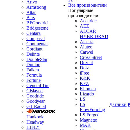
Arivo
Все производители
Armstrong
Популярные
Attar
производители
Bars
Accuride
BFGoodrich
AEZ
Bridgestone
ALCAR
Centara
HYBRIDRAD
Compasal
Alcasta
Continental
Alutec
Cordiant
Carwel
Delinte
Cross Street
DoubleStar
Dezent
Dunlop
Dotz
Falken
iFree
Formula
K&K
Fortune
KFZ
General Tire
Khomen
Gislaved
Lizardo
Goodride
LS
Goodyear
LS
Датчики
GT Radial
FlowForming
LS Forged
Hankook
Magnetto
Headway
MAK
HIFLY