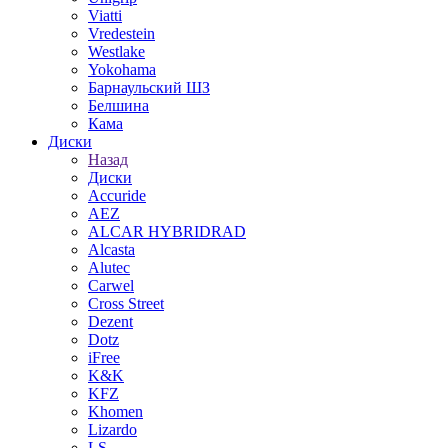
Viatti
Vredestein
Westlake
Yokohama
Барнаульский ШЗ
Белшина
Кама
Диски
Назад
Диски
Accuride
AEZ
ALCAR HYBRIDRAD
Alcasta
Alutec
Carwel
Cross Street
Dezent
Dotz
iFree
K&K
KFZ
Khomen
Lizardo
LS