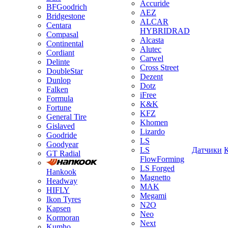
Accuride
BFGoodrich
AEZ
Bridgestone
ALCAR
Centara
HYBRIDRAD
Compasal
Alcasta
Continental
Alutec
Cordiant
Carwel
Delinte
Cross Street
DoubleStar
Dezent
Dunlop
Dotz
Falken
iFree
Formula
K&K
Fortune
KFZ
General Tire
Khomen
Gislaved
Lizardo
Goodride
LS
Goodyear
LS
Датчики
GT Radial
FlowForming
LS Forged
Hankook
Magnetto
Headway
MAK
HIFLY
Megami
Ikon Tyres
N2O
Kapsen
Neo
Kormoran
Next
Kumho