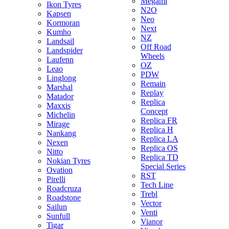
Megami
Ikon Tyres
N2O
Kapsen
Neo
Kormoran
Next
Kumho
NZ
Landsail
Off Road
Landspider
Wheels
Laufenn
OZ
Leao
PDW
Linglong
Remain
Marshal
Replay
Matador
Replica
Maxxis
Concept
Michelin
Replica FR
Mirage
Replica H
Nankang
Replica LA
Nexen
Replica OS
Nitto
Replica TD
Nokian Tyres
Special Series
Ovation
RST
Pirelli
Tech Line
Roadcruza
Trebl
Roadstone
Vector
Sailun
Venti
Sunfull
Vianor
Tigar