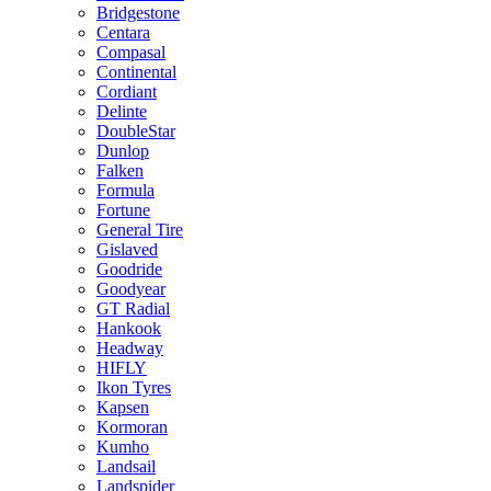
Bridgestone
Centara
Compasal
Continental
Cordiant
Delinte
DoubleStar
Dunlop
Falken
Formula
Fortune
General Tire
Gislaved
Goodride
Goodyear
GT Radial
Hankook
Headway
HIFLY
Ikon Tyres
Kapsen
Kormoran
Kumho
Landsail
Landspider