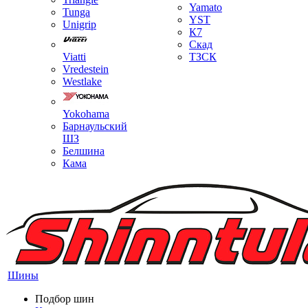
Yamato
Tunga
YST
Unigrip
К7
Скад
Viatti
ТЗСК
Vredestein
Westlake
Yokohama
Барнаульский
ШЗ
Белшина
Кама
Шины
Подбор шин