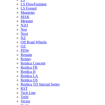
LS FlowForming
LS Forged
Magnetto
MAK
Megami
N2O
Neo
Next
NZ
Off Road Wheels
OZ
PDW
Remain
Replay
Replica Concept
Replica FR
Replica H
Replica LA
Replica OS
Replica TD Special Series
RST
Tech Line
Trebl
Vector