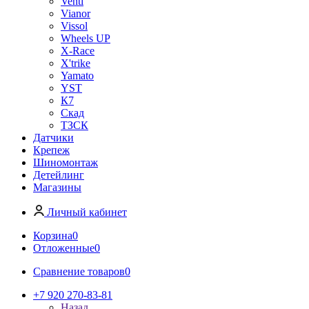
Venti
Vianor
Vissol
Wheels UP
X-Race
X'trike
Yamato
YST
К7
Скад
ТЗСК
Датчики
Крепеж
Шиномонтаж
Детейлинг
Магазины
Личный кабинет
Корзина
0
Отложенные
0
Сравнение товаров
0
+7 920 270-83-81
Назад