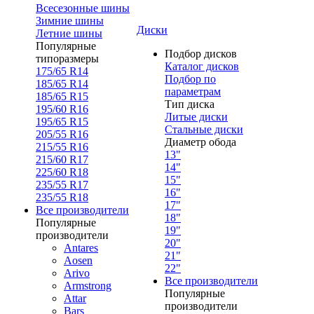
Всесезонные шины
Зимние шины
Диски
Летние шины
Популярные
Подбор дисков
типоразмеры
Каталог дисков
175/65 R14
Подбор по
185/65 R14
параметрам
185/65 R15
Тип диска
195/60 R16
Литые диски
195/65 R15
Стальные диски
205/55 R16
Диаметр обода
215/55 R16
13"
215/60 R17
14"
225/60 R18
15"
235/55 R17
16"
235/55 R18
17"
Все производители
18"
Популярные
19"
производители
20"
Antares
21"
Aosen
22"
Arivo
Все производители
Armstrong
Популярные
Attar
производители
Bars